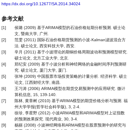
https://dx.doi.org/10.12677/SA.2014.34024
参考文献
[1]
侯璐 (2009) 基于ARIMA模型的石油价格短期分析预测. 硕士论
文, 暨南大学, 广州.
[2]
范雯 (2011) 国际石油价格期货预测的小波-Kalman滤波混合方
法. 硕士论文, 西安科技大学, 西安.
[3]
辛月 (2011) 基于小波理论的期铜价格周期波动和预测模型研究.
硕士论文, 北方工业大学, 北京.
[4]
郑纪安 (2009) 基于小波分析和神经网络的金融时间序列预测研
究. 硕士论文, 厦门大学, 厦门.
[5]
张坤 (2009) 中国股票市场投资策略的计量分析. 经济科学. 硕士
论文, 江西财经大学, 南昌.
[6]
王习涛 (2006) ARIMA模型在期货交易预测中的应用研究. 微计
算机信息, 15, 139-140.
[7]
陈林, 黄章树 (2010) 基于ARIMA模型的期货价格分析与预测. 福
州大学学报(哲学社会科学版), 3, 2-4.
[8]
徐珍, 李星野 (2012) 小波ARMA模型和ARIMA模型对上证指数
的预测效果探究. 现代商业, 30, 3-4.
[9]
杨丽 (2008) 小波神经网络和ARMA模型在股票预测中的研究与