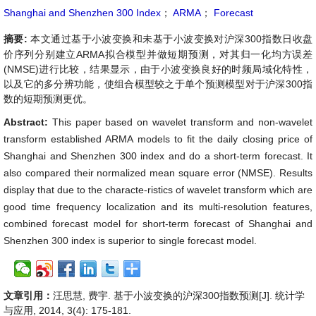
Shanghai and Shenzhen 300 Index
；
ARMA
；
Forecast
摘要:
本文通过基于小波变换和未基于小波变换对沪深300指数日收盘
价序列分别建立ARMA拟合模型并做短期预测，对其归一化均方误差
(NMSE)进行比较，结果显示，由于小波变换良好的时频局域化特性，
以及它的多分辨功能，使组合模型较之于单个预测模型对于沪深300指
数的短期预测更优。
Abstract:
This paper based on wavelet transform and non-wavelet
transform established ARMA models to fit the daily closing price of
Shanghai and Shenzhen 300 index and do a short-term forecast. It
also compared their normalized mean square error (NMSE). Results
display that due to the characte-ristics of wavelet transform which are
good time frequency localization and its multi-resolution features,
combined forecast model for short-term forecast of Shanghai and
Shenzhen 300 index is superior to single forecast model.
文章引用：
汪思慧, 费宇. 基于小波变换的沪深300指数预测[J]. 统计学
与应用, 2014, 3(4): 175-181.