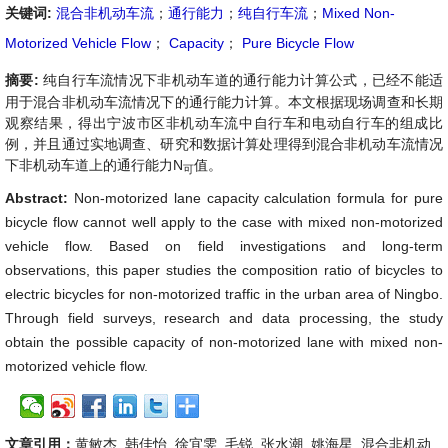
关键词:
混合非机动车流
；
通行能力
；
纯自行车流
；
Mixed Non-
Motorized Vehicle Flow
；
Capacity
；
Pure Bicycle Flow
摘要:
纯自行车流情况下非机动车道的通行能力计算公式，已经不能适
用于混合非机动车流情况下的通行能力计算。本文根据现场调查和长期
观察结果，得出宁波市区非机动车流中自行车和电动自行车的组成比
例，并且通过实地调查、研究和数据计算处理得到混合非机动车流情况
下非机动车道上的通行能力N
值。
可
Abstract:
Non-motorized lane capacity calculation formula for pure
bicycle flow cannot well apply to the case with mixed non-motorized
vehicle flow. Based on field investigations and long-term
observations, this paper studies the composition ratio of bicycles to
electric bicycles for non-motorized traffic in the urban area of Ningbo.
Through field surveys, research and data processing, the study
obtain the possible capacity of non-motorized lane with mixed non-
motorized vehicle flow.
文章引用：
黄敏杰, 韩佳怡, 徐宜雯, 毛锐, 张水潮, 姚海星. 混合非机动