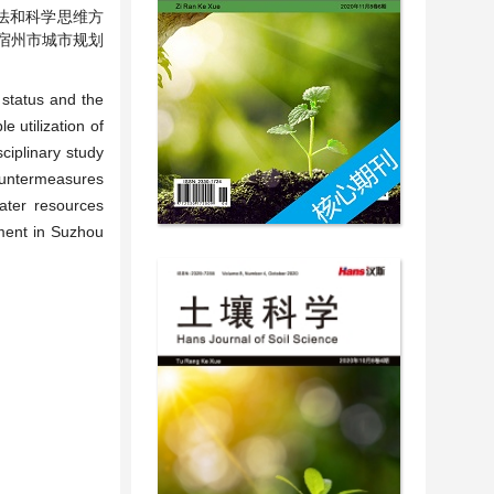
法和科学思维方
宿州市城市规划
 status and the
 utilization of
ciplinary study
countermeasures
ater resources
pment in Suzhou