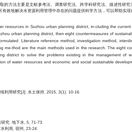
采取的方法主要是文献参考法、调查研究法、跨学科研究法、描述性研究
区有效地解决水资源利用管理中存在的问题提供科学方法，可以帮助实现
 resources in Suzhou urban planning district, in-cluding the current
uzhou urban planning district, then eight countermeasures of sustainable
rmulated. Literature reference method, investigation method, interdis
king me-thod are the main methods used in the research. The eight 
ng district to solve the problems existing in the management of w
lization of water resources and economic and social sustainable develo
J]. 水土保持, 2015, 3(1): 10-16.
 地下水, 5, 71-73.
利局, 宿州, 23-24.