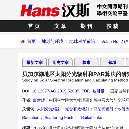
首 页
文 章
期 刊
投 稿
首页
地球与环境
地球科学前沿
Vol. 5 No. 2 (A
最新文章
历史文章
检索
领域
贝加尔湖地区太阳分光辐射和PAR算法的研
Study on Solar Spectral Radiation and Calculating Method o
DOI:
10.12677/AG.2015.52005
,
PDF
,
被引量
国家自然
作者:
白建辉
：中国科学院大气物理研究所中层大气与全球
关键词:
太阳分光辐射
；
光合有效辐射
；
可见光辐射
；
散射
Radiation
；
Scattering Factor
；
Baikal Lake
摘要:
2005年8月对贝加尔湖地区的太阳分光辐射(总辐射Q