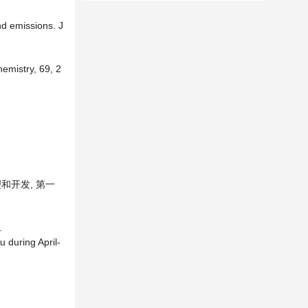
nd emissions. J
hemistry, 69, 2
和开发, 第一
.
 during April-