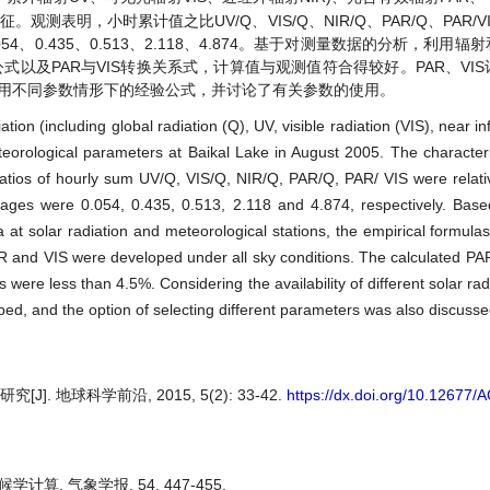
。观测表明，小时累计值之比UV/Q、VIS/Q、NIR/Q、PAR/Q、PAR/
0.435、0.513、2.118、4.874。基于对测量数据的分析，利用辐
式以及PAR与VIS转换关系式，计算值与观测值符合得较好。PAR、VI
使用不同参数情形下的经验公式，并讨论了有关参数的使用。
ion (including global radiation (Q), UV, visible radiation (VIS), near in
-teorological parameters at Baikal Lake in August 2005. The characteri
atios of hourly sum UV/Q, VIS/Q, NIR/Q, PAR/Q, PAR/ VIS were relati
erages were 0.054, 0.435, 0.513, 2.118 and 4.874, respectively. Bas
a at solar radiation and meteorological stations, the empirical formulas
R and VIS were developed under all sky conditions. The calculated P
were less than 4.5%. Considering the availability of different solar rad
ed, and the option of selecting different parameters was also discusse
 地球科学前沿, 2015, 5(2): 33-42.
https://dx.doi.org/10.12677
算. 气象学报, 54, 447-455.