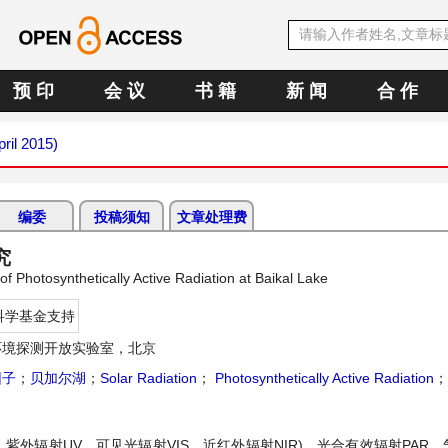
预 印
会 议
书 籍
新 闻
合 作
pril 2015)
编委
投稿须知
文章处理费
究
f Photosynthetically Active Radiation at Baikal Lake
科学基金支持
环境探测开放实验室，北京
因子
；
贝加尔湖
；
Solar Radiation
；
Photosynthetically Active Radiation
；
、紫外辐射UV、可见光辐射VIS、近红外辐射NIR)、光合有效辐射PAR