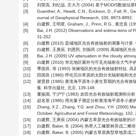
[2]
刘荣高, 刘纪远, 庄大方 (2004) 基于MODIS数据估算
[3]
Guenther, A., Hewitt, C.N., Erickson, D., Fall, R., G
ournal of Geophysical Research, 100, 8873-8892.
[4]
白建辉, 王明星, Graham, J., Prinn, R.G., 黄
[5]
Bai, J.H. (2012) Observations and estima-tions of P
31-252.
[6]
白建辉 (2010) 栾城地区光合有效辐射的测量与计算. 中国农
[7]
白建辉, 王庚辰, 刘恩民, 刘振民 (2009) 禹城地区光合
[8]
Bai, J.H. (2009) UV attenuation in the cloudy atmo
[9]
白建辉 (2010) 华北地区紫外与可见光辐射在大气中的传输.
[10]
季国良, 等 (1993) 张掖地区的光合有效辐射特征. 高原气象,
[11]
田国良 (1980) 呼伦贝尔草原的太阳分光辐射能和光合潜力.
[12]
谢贤群 (1985) 黄淮海平原冬小麦生育期的光合有效
集. 科学出版社, 北京, 139-148.
[13]
董振国, 于沪宁 (1983) 农田光合有效辐射观测和分析. 气象
[14]
赵名茶 (1985) 用光量子测定分析黄淮海平原冬小麦的光
[15]
Zhang, X.Z., Zhang, Y.G. and Zhou, Y.H. (2000) Meas
October. Agricultural and Forest Meteorology, 102,
[16]
白建辉, 王庚辰 (2004) 内蒙古草原光合有效辐射的计算方
[17]
白建辉, Baker, B. (2004) 热带人工橡胶林异戊二烯
[18]
白建辉, Baker, B. (2005) 内蒙古草原典型草地异戊二