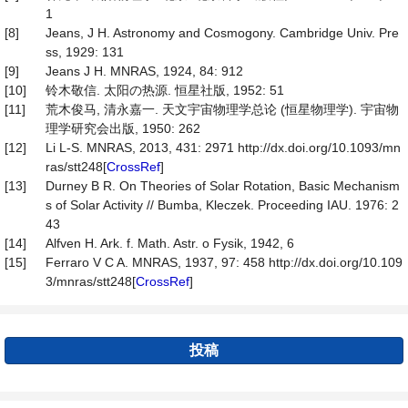
1
[8]
Jeans, J H. Astronomy and Cosmogony. Cambridge Univ. Pre
ss, 1929: 131
[9]
Jeans J H. MNRAS, 1924, 84: 912
[10]
铃木敬信. 太阳の热源. 恒星社版, 1952: 51
[11]
荒木俊马, 清永嘉一. 天文宇宙物理学总论 (恒星物理学). 宇宙物
理学研究会出版, 1950: 262
[12]
Li L-S. MNRAS, 2013, 431: 2971 http://dx.doi.org/10.1093/mn
ras/stt248[
CrossRef
]
[13]
Durney B R. On Theories of Solar Rotation, Basic Mechanism
s of Solar Activity // Bumba, Kleczek. Proceeding IAU. 1976: 2
43
[14]
Alfven H. Ark. f. Math. Astr. o Fysik, 1942, 6
[15]
Ferraro V C A. MNRAS, 1937, 97: 458 http://dx.doi.org/10.109
3/mnras/stt248[
CrossRef
]
投稿