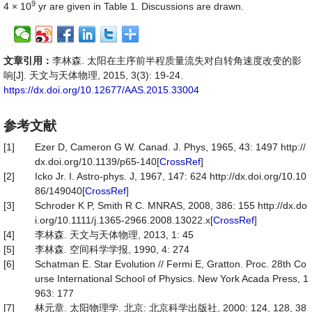
9
4 × 10
yr are given in Table 1. Discussions are drawn.
文章引用：
李林森. 太阳在主序前半程质量流失对自转角速度改变的影
响[J]. 天文与天体物理, 2015, 3(3): 19-24.
https://dx.doi.org/10.12677/AAS.2015.33004
参考文献
[1]
Ezer D, Cameron G W. Canad. J. Phys, 1965, 43: 1497 http://
dx.doi.org/10.1139/p65-140[
CrossRef
]
[2]
Icko Jr. I. Astro-phys. J, 1967, 147: 624 http://dx.doi.org/10.10
86/149040[
CrossRef
]
[3]
Schroder K P, Smith R C. MNRAS, 2008, 386: 155 http://dx.do
i.org/10.1111/j.1365-2966.2008.13022.x[
CrossRef
]
[4]
李林森. 天文与天体物理, 2013, 1: 45
[5]
李林森. 空间科学学报, 1990, 4: 274
[6]
Schatman E. Star Evolution // Fermi E, Gratton. Proc. 28th Co
urse International School of Physics. New York Acada Press, 1
963: 177
[7]
林元章. 太阳物理学. 北京: 北京科学出版社, 2000: 124, 128, 38