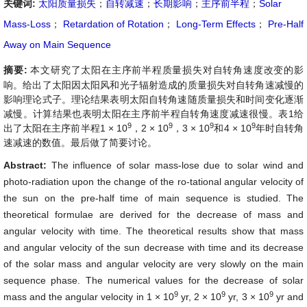
关键词:
太阳质量损失
；
自转减速
；
长期影响
；
主序前半程
；
Solar
Mass-Loss
；
Retardation of Rotation
；
Long-Term Effects
；
Pre-Half
Away on Main Sequence
摘要:
本文研究了太阳在主序前半程质量损失对自转角速度改变的影
响。给出了太阳因太阳风和光子辐射造成的质量损失对自转角速减慢的
影响理论式子。理论结果表明太阳自转角速随质量损失和时间变化逐渐
减慢。计算结果也表明太阳在主序前半程自转角速度减速很慢。表1给
9
9
9
9
出了太阳在主序前半程1 × 10
，2 × 10
，3 × 10
和4 × 10
年时自转角
速减速的数值。最后做了简要讨论。
Abstract:
The influence of solar mass-lose due to solar wind and
photo-radiation upon the change of the ro-tational angular velocity of
the sun on the pre-half time of main sequence is studied. The
theoretical formulae are derived for the decrease of mass and
angular velocity with time. The theoretical results show that mass
and angular velocity of the sun decrease with time and its decrease
of the solar mass and angular velocity are very slowly on the main
sequence phase. The numerical values for the decrease of solar
9
9
9
mass and the angular velocity in 1 × 10
yr, 2 × 10
yr, 3 × 10
yr and