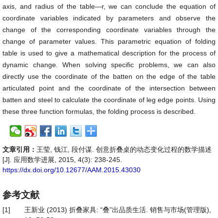
axis, and radius of the table—r, we can conclude the equation of
coordinate variables indicated by parameters and observe the
change of the corresponding coordinate variables through the
change of parameter values. This parametric equation of folding
table is used to give a mathematical description for the process of
dynamic change. When solving specific problems, we can also
directly use the coordinate of the batten on the edge of the table
articulated point and the coordinate of the intersection between
batten and steel to calculate the coordinate of leg edge points. Using
these three function formulas, the folding process is described.
文章引用：
王莹, 钱江, 段付谋. 创意折叠桌的动态变化过程的数学描述
[J]. 应用数学进展, 2015, 4(3): 238-245.
https://dx.doi.org/10.12677/AAM.2015.43030
参考文献
[1]
王新业 (2013) 折叠家具: “叠”出品质生活. 销售与市场(管理版),