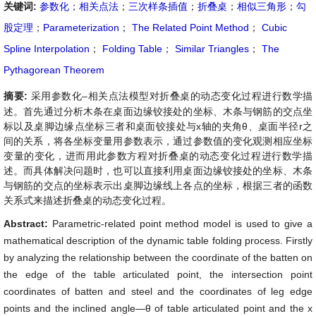
关键词:
参数化
；
相关点法
；
三次样条插值
；
折叠桌
；
相似三角形
；
勾
股定理
；
Parameterization
；
The Related Point Method
；
Cubic
Spline Interpolation
；
Folding Table
；
Similar Triangles
；
The
Pythagorean Theorem
摘要:
采用参数化–相关点法模型对折叠桌的动态变化过程进行数学描
述。首先通过分析木条在桌面边缘铰接处的坐标、木条与钢筋的交点坐
标以及桌脚边缘点坐标三者和桌面铰接处与x轴的夹角θ、桌面半径r之
间的关系，将各坐标变量用参数表示，通过参数值的变化观测相应坐标
变量的变化，进而用此参数方程对折叠桌的动态变化过程进行数学描
述。而具体解决问题时，也可以直接利用桌面边缘铰接处的坐标、木条
与钢筋的交点的坐标表示出桌脚边缘线上各点的坐标，根据三者的函数
关系式来描述折叠桌的动态变化过程。
Abstract:
Parametric-related point method model is used to give a
mathematical description of the dynamic table folding process. Firstly
by analyzing the relationship between the coordinate of the batten on
the edge of the table articulated point, the intersection point
coordinates of batten and steel and the coordinates of leg edge
points and the inclined angle—θ of table articulated point and the x