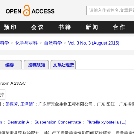
预 印
会 议
书 籍
新 闻
合 作
科学
化学与材料
自然科学
Vol. 3 No. 3 (August 2015)
编委
投稿须知
文章处理费
truxin A 2%SC
持
*
州；
邵振芳
,
王泽清
：广东新景象生物工程有限公司，广东 阳江；广东省
n
；
Destruxin A
；
Suspension Concentrate
；
Plutella xylostella (L.)
•绿僵菌素悬浮剂的配方，并进行了质量稳定性和田间药效研究。质量稳定