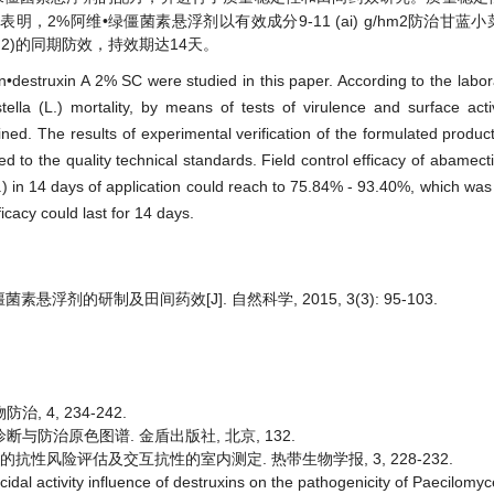
2%阿维•绿僵菌素悬浮剂以有效成分9-11 (ai) g/hm2防治甘蓝
g/hm2)的同期防效，持效期达14天。
n•destruxin A 2% SC were studied in this paper. According to the labor
ella (L.) mortality, by means of tests of virulence and surface act
ed. The results of experimental verification of the formulated produ
 to the quality technical standards. Field control efficacy of abamect
.) in 14 days of application could reach to 75.84% - 93.40%, which was 
cacy could last for 14 days.
僵菌素悬浮剂的研制及田间药效[J]. 自然科学, 2015, 3(3): 95-103.
 4, 234-242.
诊断与防治原色图谱. 金盾出版社, 北京, 132.
菌素的抗性风险评估及交互抗性的室内测定. 热带生物学报, 3, 228-232.
ticidal activity influence of destruxins on the pathogenicity of Paecilomy