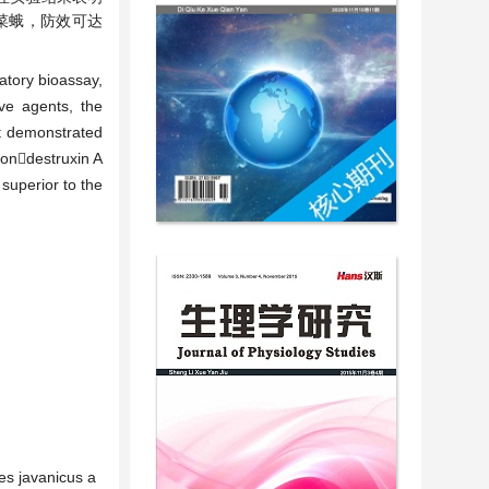
小菜蛾，防效可达
atory bioassay,
ive agents, the
ct demonstrated
iondestruxin A
superior to the
ces javanicus a