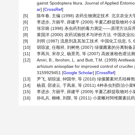
gainst Spodoptera litura. Journal of Applied Entomo
ar
] [
CrossRef
]
[5]
陈年春, 主编 (1998) 农药生物测定技术. 北京农业大学出
[6]
李进步, 方丽平, 薛建平 (2009) 半夏乙醇提取物对小菜
[7]
张宗炳 (1998) 杀虫药剂的毒力测定——原理方法应用. 
[8]
黄国洋 (2000) 农药试验技术与评价方法. 中国农业出版社,
[9]
刘明 (1987) 流悬剂及其加工技术. 中国化工信息, 5, 6-
[10]
胡琼波, 任顺祥, 刘树艳 (2007) 绿僵菌素的分离制备及其
[11]
李再兴, 宋存义, 杨景亮, 等 (2007) 高效液相色谱法测
[12]
Amiri, B., Ibrohim, L. and Butt, T.M. (1999) Antife
arhizium anisopliae for improved control of crucife
3159929451 [
Google Scholar
] [
CrossRef
]
[13]
尹飞, 胡琼波, 钟国华, 等 (2010) 绿僵菌素对爪哇棒
[14]
杨眉, 邵凌云, 于凤泉, 等 (2011) 4种杀虫剂防治小菜蛾
[15]
李进步, 方丽平, 薛建平 (2009) 半夏乙醇提取物对小菜
[16]
孙礼兵, 柳峰, 刘限, 等 (2011) 小菜蛾对阿维菌素抗药性