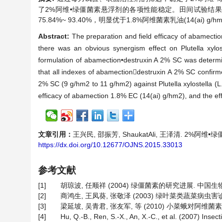
了2%阿维•绿僵菌素悬浮剂的各项性能稳定。田间试验结果表明，
75.84%~ 93.40%，明显优于1.8%阿维菌素乳油(14(ai) 
Abstract:
The preparation and field efficacy of abamectio
there was an obvious synergism effect on Plutella xylost
formulation of abamection•destruxin A 2% SC was determin
that all indexes of abamectiondestruxin A 2% SC confirmed
2% SC (9 g/hm2 to 11 g/hm2) against Plutella xylostella (L
efficacy of abamection 1.8% EC (14(ai) g/hm2), and the effi
文章引用：
王兴民, 邵振芳, ShaukatAli, 王泽清. 2%阿维•绿
https://dx.doi.org/10.12677/OJNS.2015.33013
参考文献
[1]
胡琼波, 任顺祥 (2004) 绿僵菌素的研究进展. 中国生物防治,
[2]
商鸿生, 王凤葵, 张敬泽 (2003) 绿叶菜类蔬菜病虫害
[3]
梁延坡, 吴青君, 张友军, 等 (2010) 小菜蛾对阿维
[4]
Hu, Q.-B., Ren, S.-X., An, X.-C., et al. (2007) Insec