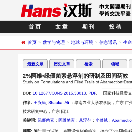
首 页
文 章
期 刊
投 稿
首页
数学与物理
地球与环境
信息通讯
生命
最新文章
历史文章
检索
领域
2%阿维•绿僵菌素悬浮剂的研制及田间药效
Study on Formulations and Filed Trails of Abamection•Des
DOI:
10.12677/OJNS.2015.33013
,
PDF
,
国家科技经费支
作者:
王兴民
,
Shaukat Ali
：华南农业大学农学院，广东 广
技术研究中心，广东 阳江
关键词:
绿僵菌素
；
阿维菌素
；
悬浮剂
；
小菜蛾
；
Abamectio
摘要:
通过毒力试验、表面活性剂的筛选，确定了2%阿维