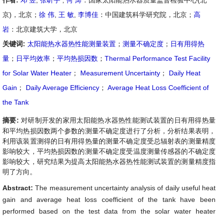
作者:
邓 昱
,
张昕宇
,
何 涛
：国家太阳能热水器质量监督检验中心(北
京)，北京；
徐 伟
,
王 敏
,
李博佳
：中国建筑科学研究院，北京；
高
岩
：北京建筑大学，北京
关键词:
太阳能热水器热性能测量装置
；
测量不确定度
；
日有用得热
量
；
日平均效率
；
平均热损因数
；
Thermal Performance Test Facility
for Solar Water Heater
；
Measurement Uncertainty
；
Daily Heat
Gain
；
Daily Average Efficiency
；
Average Heat Loss Coefficient of
the Tank
摘要:
对研制开发的家用太阳能热水器热性能测试装置的日有用得热量
和平均热损因数两个参数的测量不确定度进行了分析，分析结果表明，
利用该装置测得的日有用得热量的测量不确定度受总辐射表的测量精度
影响较大，平均热损因数的测量不确定度受温度测量传感器的不确定度
影响较大，研究结果为提高太阳能热水器热性能测试装置的测量精度指
明了方向。
Abstract:
The measurement uncertainty analysis of daily useful heat
gain and average heat loss coefficient of the tank have been
performed based on the test data from the solar water heater