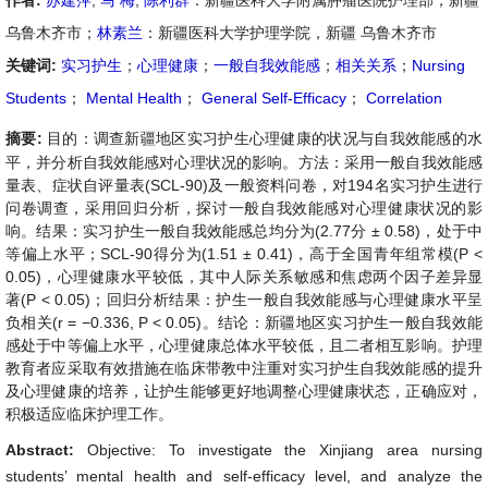
作者:
苏建萍
,
马 梅
,
陈利群
：新疆医科大学附属肿瘤医院护理部，新疆
乌鲁木齐市；
林素兰
：新疆医科大学护理学院，新疆 乌鲁木齐市
关键词:
实习护生
；
心理健康
；
一般自我效能感
；
相关关系
；
Nursing
Students
；
Mental Health
；
General Self-Efficacy
；
Correlation
摘要:
目的：调查新疆地区实习护生心理健康的状况与自我效能感的水
平，并分析自我效能感对心理状况的影响。方法：采用一般自我效能感
量表、症状自评量表(SCL-90)及一般资料问卷，对194名实习护生进行
问卷调查，采用回归分析，探讨一般自我效能感对心理健康状况的影
响。结果：实习护生一般自我效能感总均分为(2.77分 ± 0.58)，处于中
等偏上水平；SCL-90得分为(1.51 ± 0.41)，高于全国青年组常模(P <
0.05)，心理健康水平较低，其中人际关系敏感和焦虑两个因子差异显
著(P < 0.05)；回归分析结果：护生一般自我效能感与心理健康水平呈
负相关(r = −0.336, P < 0.05)。结论：新疆地区实习护生一般自我效能
感处于中等偏上水平，心理健康总体水平较低，且二者相互影响。护理
教育者应采取有效措施在临床带教中注重对实习护生自我效能感的提升
及心理健康的培养，让护生能够更好地调整心理健康状态，正确应对，
积极适应临床护理工作。
Abstract:
Objective: To investigate the Xinjiang area nursing
students’ mental health and self-efficacy level, and analyze the