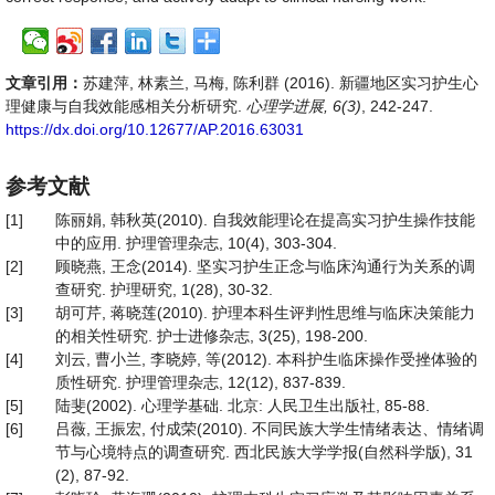
文章引用：
苏建萍, 林素兰, 马梅, 陈利群 (2016). 新疆地区实习护生心
理健康与自我效能感相关分析研究.
心理学进展, 6(3)
, 242-247.
https://dx.doi.org/10.12677/AP.2016.63031
参考文献
[1]
陈丽娟, 韩秋英(2010). 自我效能理论在提高实习护生操作技能
中的应用. 护理管理杂志, 10(4), 303-304.
[2]
顾晓燕, 王念(2014). 坚实习护生正念与临床沟通行为关系的调
查研究. 护理研究, 1(28), 30-32.
[3]
胡可芹, 蒋晓莲(2010). 护理本科生评判性思维与临床决策能力
的相关性研究. 护士进修杂志, 3(25), 198-200.
[4]
刘云, 曹小兰, 李晓婷, 等(2012). 本科护生临床操作受挫体验的
质性研究. 护理管理杂志, 12(12), 837-839.
[5]
陆斐(2002). 心理学基础. 北京: 人民卫生出版社, 85-88.
[6]
吕薇, 王振宏, 付成荣(2010). 不同民族大学生情绪表达、情绪调
节与心境特点的调查研究. 西北民族大学学报(自然科学版), 31
(2), 87-92.