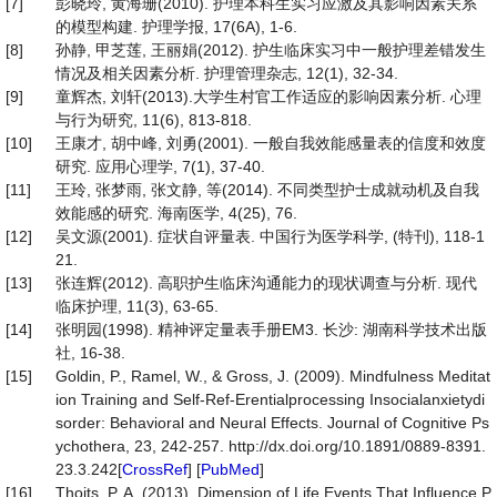
[7]
彭晓玲, 黄海珊(2010). 护理本科生实习应激及其影响因素关系
的模型构建. 护理学报, 17(6A), 1-6.
[8]
孙静, 甲芝莲, 王丽娟(2012). 护生临床实习中一般护理差错发生
情况及相关因素分析. 护理管理杂志, 12(1), 32-34.
[9]
童辉杰, 刘轩(2013).大学生村官工作适应的影响因素分析. 心理
与行为研究, 11(6), 813-818.
[10]
王康才, 胡中峰, 刘勇(2001). 一般自我效能感量表的信度和效度
研究. 应用心理学, 7(1), 37-40.
[11]
王玲, 张梦雨, 张文静, 等(2014). 不同类型护士成就动机及自我
效能感的研究. 海南医学, 4(25), 76.
[12]
吴文源(2001). 症状自评量表. 中国行为医学科学, (特刊), 118-1
21.
[13]
张连辉(2012). 高职护生临床沟通能力的现状调查与分析. 现代
临床护理, 11(3), 63-65.
[14]
张明园(1998). 精神评定量表手册EM3. 长沙: 湖南科学技术出版
社, 16-38.
[15]
Goldin, P., Ramel, W., & Gross, J. (2009). Mindfulness Meditat
ion Training and Self-Ref-Erentialprocessing Insocialanxietydi
sorder: Behavioral and Neural Effects. Journal of Cognitive Ps
ychothera, 23, 242-257. http://dx.doi.org/10.1891/0889-8391.
23.3.242[
CrossRef
] [
PubMed
]
[16]
Thoits, P. A. (2013). Dimension of Life Events That Influence P