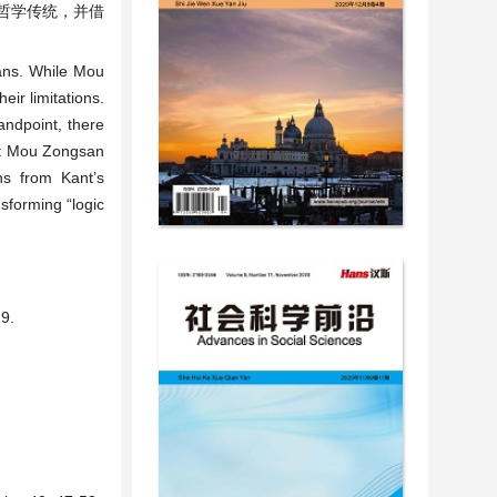
哲学传统，并借
mans. While Mou
eir limitations.
andpoint, there
hat Mou Zongsan
ns from Kant’s
nsforming “logic
9.