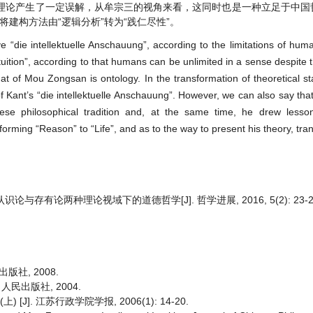
理论产生了一定误解，从牟宗三的视角来看，这同时也是一种立足于中国
将建构方法由“逻辑分析”转为“践仁尽性”。
 “die intellektuelle Anschauung”, according to the limitations of hu
ition”, according to that humans can be unlimited in a sense despite th
at of Mou Zongsan is ontology. In the transformation of theoretical st
f Kant’s “die intellektuelle Anschauung”. However, we can also say t
se philosophical tradition and, at the same time, he drew lesso
sforming “Reason” to “Life”, and as to the way to present his theory, tra
与存有论两种理论视域下的道德哲学[J]. 哲学进展, 2016, 5(2): 23-2
社, 2008.
 人民出版社, 2004.
]. 江苏行政学院学报, 2006(1): 14-20.