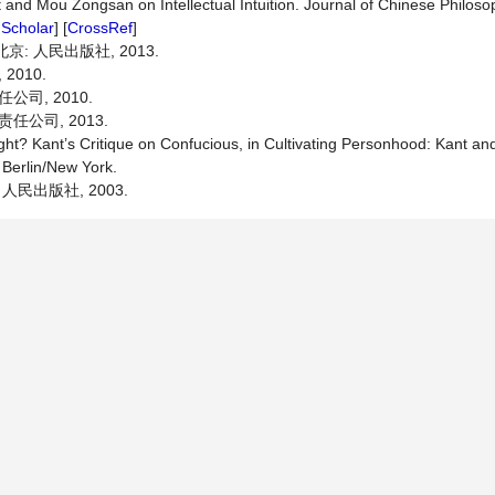
nd Mou Zongsan on Intellectual Intuition. Journal of Chinese Philosop
Scholar
] [
CrossRef
]
北京: 人民出版社, 2013.
2010.
司, 2010.
任公司, 2013.
ght? Kant’s Critique on Confucious, in Cultivating Personhood: Kant an
Berlin/New York.
 人民出版社, 2003.