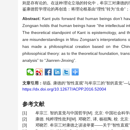
则是存有论的。在这种理论立场的转化中，牟宗三对康德的
鉴康德哲学理论的再创造：将理论根基由“理性”转为“生命”；
Abstract:
Kant puts forward that human beings don’t have
Zongsan holds that human beings have “the intellectual intu
The theoretical standpoint of Kant is epistemology, and th
are misunderstandings in Mou Zongsan’s interpretations o
has made a philosophical creation based on the Chine
philosophical theory: as to the theoretical foundation, tran
analysis” to “Jianren-Jinxing”.
文章引用：
胡磊. 康德的“智性直观”与牟宗三的“智的直觉”—认识论
https://dx.doi.org/10.12677/ACPP.2016.52004
参考文献
[1]
牟宗三. 智的直觉与中国哲学[M]. 北京: 中国社会科学出版
[2]
康德. 纯粹理性批判[M]. 邓晓芒, 译, 杨祖陶, 校. 北京:
[3]
邓晓芒. 牟宗三对康德之误读举要——关于“智性直观”(上) [J