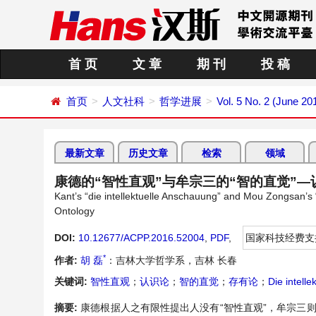
首 页
文 章
期 刊
投 稿
首页
人文社科
哲学进展
Vol. 5 No. 2 (June 20
最新文章
历史文章
检索
领域
康德的“智性直观”与牟宗三的“智的直觉”
Kant’s “die intellektuelle Anschauung” and Mou Zongsan’s 
Ontology
DOI:
10.12677/ACPP.2016.52004
,
PDF
,
国家科技经费支
*
作者:
胡 磊
：吉林大学哲学系，吉林 长春
关键词:
智性直观
；
认识论
；
智的直觉
；
存有论
；
Die intell
摘要:
康德根据人之有限性提出人没有“智性直观”，牟宗三则