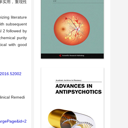
单实用，重现性
zing literature
with subsequent
l 2 followed by
chemical purity
ical with good
I.2016.52002
linical Remedi
largePage&id=2