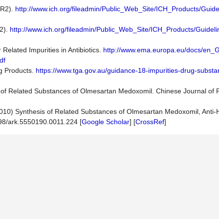
(R2).
http://www.ich.org/fileadmin/Public_Web_Site/ICH_Products/Guide
2).
http://www.ich.org/fileadmin/Public_Web_Site/ICH_Products/Guideli
Related Impurities in Antibiotics.
http://www.ema.europa.eu/docs/en_
df
g Products.
https://www.tga.gov.au/guidance-18-impurities-drug-subst
s of Related Substances of Olmesartan Medoxomil. Chinese Journal of 
. (2010) Synthesis of Related Substances of Olmesartan Medoxomil, Anti
3998/ark.5550190.0011.224 [
Google Scholar
] [
CrossRef
]