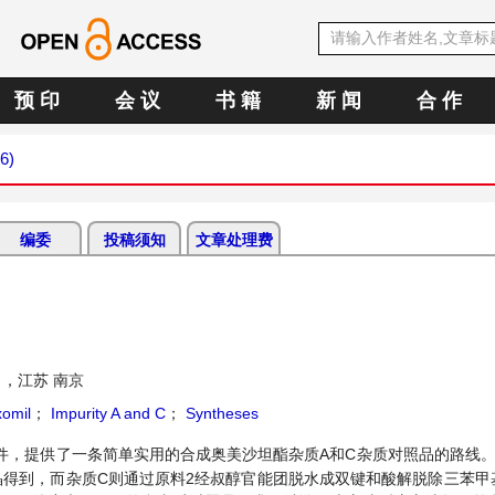
预 印
会 议
书 籍
新 闻
合 作
6)
编委
投稿须知
文章处理费
，江苏 南京
omil
；
Impurity A and C
；
Syntheses
件，提供了一条简单实用的合成奥美沙坦酯杂质A和C杂质对照品的路线。
晶得到，而杂质C则通过原料2经叔醇官能团脱水成双键和酸解脱除三苯甲