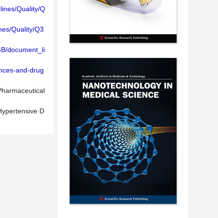
lines/Quality/Q
nes/Quality/Q3
GB/document_li
ances-and-drug
Pharmaceutical
-Hypertensive D