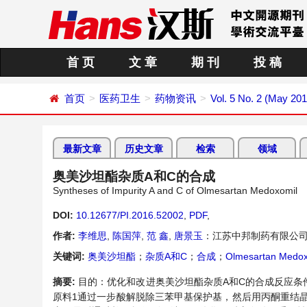
首 页
文 章
期 刊
投 稿
首页
医药卫生
药物资讯
Vol. 5 No. 2 (May 201
最新文章
历史文章
检索
领域
奥美沙坦酯杂质A和C的合成
Syntheses of Impurity A and C of Olmesartan Medoxomil
DOI:
10.12677/PI.2016.52002
,
PDF
,
作者:
李维思
,
陈国萍
,
范 鑫
,
唐景玉
：江苏中邦制药有限公司
关键词:
奥美沙坦酯
；
杂质A和C
；
合成
；
Olmesartan Medox
摘要:
目的：优化和改进奥美沙坦酯杂质A和C的合成反应条
原料1通过一步酸解脱除三苯甲基保护基，然后用丙酮重结