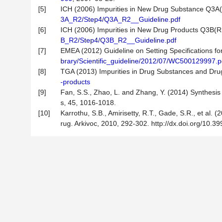
[5]
ICH (2006) Impurities in New Drug Substance Q3A
3A_R2/Step4/Q3A_R2__Guideline.pdf
[6]
ICH (2006) Impurities in New Drug Products Q3B(R
B_R2/Step4/Q3B_R2__Guideline.pdf
[7]
EMEA (2012) Guideline on Setting Specifications for 
brary/Scientific_guideline/2012/07/WC500129997.p
[8]
TGA (2013) Impurities in Drug Substances and Dru
-products
[9]
Fan, S.S., Zhao, L. and Zhang, Y. (2014) Synthesi
s, 45, 1016-1018.
[10]
Karrothu, S.B., Amirisetty, R.T., Gade, S.R., et al
rug. Arkivoc, 2010, 292-302. http://dx.doi.org/10.