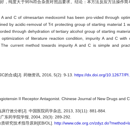
好，纯度大于95%符合杂质对照品要求。结论：本方法反应方法操作简
y A and C of olmesartan medoxomil has been pro-vided through optimi
ined by acidic-removal of Trt protecting group of starting material 1 
orded through dehydration of tertiary alcohol group of starting materia
optimization of literature reaction condition, impurity A and C with 
 The current method towards impurity A and C is simple and pract
[J]. 药物资讯, 2016, 5(2): 9-13.
https://dx.doi.org/10.12677/P
ngiotensin II Receptor Antagonist. Chinese Journal of New Drugs and C
析[J]. 中国医院药学杂志, 2013, 33(11): 881-884.
学院学报, 2004, 20(3): 289-292.
研究技术指导原则[EB/OL].
http://www.cde.org.cn/zdyz.do?method=