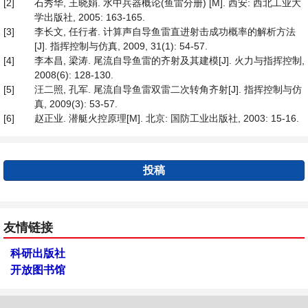
[2]
石秀华, 王晓娟. 水中兵器概论(鱼雷分册) [M]. 西安: 西北工业大
学出版社, 2005: 163-165.
[3]
李长文, 任行者. 计算声自导鱼雷直进射击成功概率的解析方法
[J]. 指挥控制与仿真, 2009, 31(1): 54-57.
[4]
李本昌, 梁涛. 尾流自导鱼雷的齐射及其建模[J]. 火力与指挥控制,
2008(6): 128-130.
[5]
汪二照, 孔军. 尾流自导鱼雷双雷二次转角齐射[J]. 指挥控制与仿
真, 2009(3): 53-57.
[6]
赵正业. 潜艇火控原理[M]. 北京: 国防工业出版社, 2003: 15-16.
投稿
友情链接
科研出版社
开放图书馆