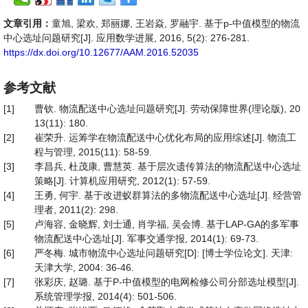
文章引用：
童旭, 梁欢, 郑丽娜, 王岩焱, 罗融宇. 基于p-中值模型的物流
中心选址问题研究[J]. 应用数学进展, 2016, 5(2): 276-281.
https://dx.doi.org/10.12677/AAM.2016.52035
参考文献
[1]
曹钦. 物流配送中心选址问题研究[J]. 劳动保障世界(理论版), 20
13(11): 180.
[2]
崔荣升. 运筹学在物流配送中心优化布局的应用综述[J]. 物流工
程与管理, 2015(11): 58-59.
[3]
李昌兵, 杜茂康, 曹慧英. 基于层次遗传算法的物流配送中心选址
策略[J]. 计算机应用研究, 2012(1): 57-59.
[4]
王勇, 何宇. 基于改进蚁群算法的多物流配送中心选址[J]. 经营管
理者, 2011(2): 298.
[5]
卢海容, 金晓辉, 刘士通, 肖学福, 吴会博. 基于LAP-GA的多军事
物流配送中心选址[J]. 军事交通学报, 2014(1): 69-73.
[6]
严冬梅. 城市物流中心选址问题研究[D]: [博士学位论文]. 天津:
天津大学, 2004: 36-46.
[7]
张彩庆, 赵璐. 基于P-中值模型的电网检修公司分部选址模型[J].
系统管理学报, 2014(4): 501-506.