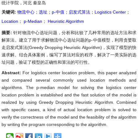
统计学院，河北 秦皇岛
关键词:
物流中心
；
选址
；
p-中值
；
启发式算法
；
Logistics Center
；
Location
；
p-Median
；
Heuristic Algorithm
摘要:
针对物流中心选址问题，分析和比较了几种常用的选址方法和求
解算法。建立了用于求解物流中心选址问题的p-中值模型，利用贪婪取
走启发式算法(Greedy Dropping Heuristic Algorithm)，实现了模型的快
速求解。结合具体案例，编写了算法对应的程序，解决了一类实际的选
址问题，验证了模型的正确性和算法的可行性。
Abstract:
For logistics center location problem, this paper analyzed
and compared several commonly used location methods and
algorithms. The p-median model for solving the logistics center
location problem is established and the fast solution of the model is
realized by using Greedy Dropping Heuristic Algorithm. Combined
with specific cases, a kind of actual location problem is solved to
verify the correctness of the model and the feasibility of the algorithm
by writing the program corresponding to the algorithm.