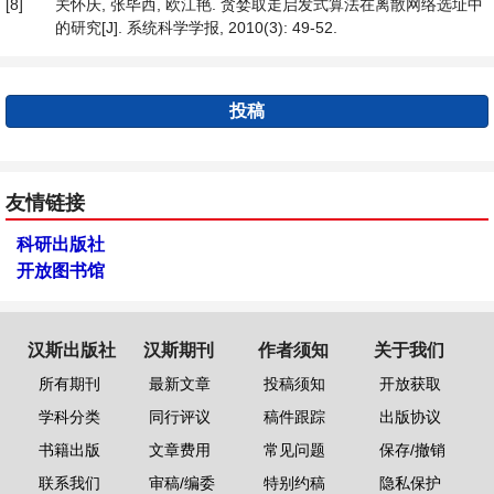
[8]
关怀庆, 张毕西, 欧江艳. 贪婪取走启发式算法在离散网络选址中
的研究[J]. 系统科学学报, 2010(3): 49-52.
投稿
友情链接
科研出版社
开放图书馆
汉斯出版社
汉斯期刊
作者须知
关于我们
所有期刊
最新文章
投稿须知
开放获取
学科分类
同行评议
稿件跟踪
出版协议
书籍出版
文章费用
常见问题
保存/撤销
联系我们
审稿/编委
特别约稿
隐私保护