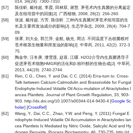
014, 34(24): 7300-7310.
[57]
陈佳昕, 戴传超, 李霞, 田林双, 谢慧. 茅苍术内生真菌的分离鉴定
及在组培苗中的回接[J]. 广西植物, 2008, 28(2): 256-260.
[58]
张波, 戴传超, 方芳, 陈佳昕. 三种内生真菌对茅苍术组培苗的生
长及主要挥发油成分的影响[J]. 生态学杂志, 2009, 28(4): 704-7
09.
[59]
张霁, 刘大会, 郭兰萍, 金航, 杨光, 周洁. 不同温度下丛枝菌根对
苍术根茎生物量和挥发油的影响[J]. 中草药, 2011, 42(2): 372-3
75.
[60]
陶金华, 汪冬庚, 濮雪莲, 赵喜, 江曙. H2O2介导内生真菌诱导子
促进茅苍术细胞HMGR的活化和β-枝叶醇的生物合成[J]. 中草药,
2013, 44(19): 2740-2744.
[61]
Ren, C.G., Chen, Y. and Dai, C.C. (2014) Erra-tum to: Cross-
Talk between Calcium-Calmodulin and Brassinolide for Fungal
Endophyte-Induced Volatile Oil Accu-mulation of Atractylodes l
ancea Plantlets. Journal of Plant Growth Regulation, 33, 903-
903. http://dx.doi.org/10.1007/s00344-014-9430-4 [
Google Sc
holar
] [
CrossRef
]
[62]
Wang, Y., Dai, C.C., Zhao, Y.W. and Peng, Y. (2011) Fungal E
ndophyte-Induced Volatile Oil Accumulation in Atractylodes lan
cea Plantlets Is Mediated by Nitric Oxide, Salicylic Acid and Hy
drogen Peroxide. Process Biochemistry, 46, 730-735. http://d