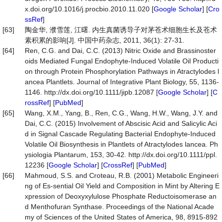
x.doi.org/10.1016/j.procbio.2010.11.020 [
Google Scholar
] [
Cro
ssRef
]
[63]
陶金华, 濮雪莲, 江曙. 内生真菌诱导子对茅苍术细胞生长及苍术
素积累的影响[J]. 中国中药杂志, 2011, 36(1): 27-31.
[64]
Ren, C.G. and Dai, C.C. (2013) Nitric Oxide and Brassinoster
oids Mediated Fungal Endophyte-Induced Volatile Oil Producti
on through Protein Phosphorylation Pathways in Atractylodes l
ancea Plantlets. Journal of Integrative Plant Biology, 55, 1136-
1146. http://dx.doi.org/10.1111/jipb.12087 [
Google Scholar
] [
C
rossRef
] [
PubMed
]
[65]
Wang, X.M., Yang, B., Ren, C.G., Wang, H.W., Wang, J.Y. and
Dai, C.C. (2015) Involvement of Abscisic Acid and Salicylic Aci
d in Signal Cascade Regulating Bacterial Endophyte-Induced
Volatile Oil Biosynthesis in Plantlets of Atractylodes lancea. Ph
ysiologia Plantarum, 153, 30-42. http://dx.doi.org/10.1111/ppl.
12236 [
Google Scholar
] [
CrossRef
] [
PubMed
]
[66]
Mahmoud, S.S. and Croteau, R.B. (2001) Metabolic Engineeri
ng of Es-sential Oil Yield and Composition in Mint by Altering E
xpression of Deoxyxylulose Phosphate Reductoisomerase an
d Menthofuran Synthase. Proceedings of the National Acade
my of Sciences of the United States of America, 98, 8915-892