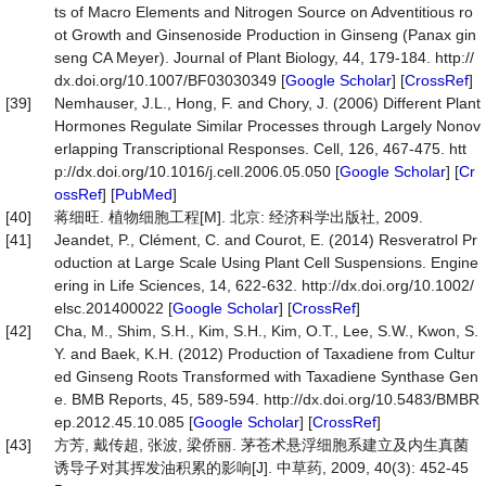
ts of Macro Elements and Nitrogen Source on Adventitious ro
ot Growth and Ginsenoside Production in Ginseng (Panax gin
seng CA Meyer). Journal of Plant Biology, 44, 179-184. http://
dx.doi.org/10.1007/BF03030349 [
Google Scholar
] [
CrossRef
]
[39]
Nemhauser, J.L., Hong, F. and Chory, J. (2006) Different Plant
Hormones Regulate Similar Processes through Largely Nonov
erlapping Transcriptional Responses. Cell, 126, 467-475. htt
p://dx.doi.org/10.1016/j.cell.2006.05.050 [
Google Scholar
] [
Cr
ossRef
] [
PubMed
]
[40]
蒋细旺. 植物细胞工程[M]. 北京: 经济科学出版社, 2009.
[41]
Jeandet, P., Clément, C. and Courot, E. (2014) Resveratrol Pr
oduction at Large Scale Using Plant Cell Suspensions. Engine
ering in Life Sciences, 14, 622-632. http://dx.doi.org/10.1002/
elsc.201400022 [
Google Scholar
] [
CrossRef
]
[42]
Cha, M., Shim, S.H., Kim, S.H., Kim, O.T., Lee, S.W., Kwon, S.
Y. and Baek, K.H. (2012) Production of Taxadiene from Cultur
ed Ginseng Roots Transformed with Taxadiene Synthase Gen
e. BMB Reports, 45, 589-594. http://dx.doi.org/10.5483/BMBR
ep.2012.45.10.085 [
Google Scholar
] [
CrossRef
]
[43]
方芳, 戴传超, 张波, 梁侨丽. 茅苍术悬浮细胞系建立及内生真菌
诱导子对其挥发油积累的影响[J]. 中草药, 2009, 40(3): 452-45