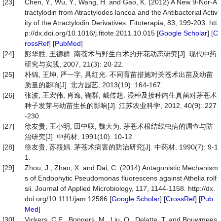
[23]
Chen, Y., Wu, Y., Wang, H. and Gao, K. (2012) A New 9-Nor-A
tractylodin from Atractylodes lancea and the Antibacterial Activ
ity of the Atractylodin Derivatives. Fitoterapia, 83, 199-203. htt
p://dx.doi.org/10.1016/j.fitote.2011.10.015 [
Google Scholar
] [
C
rossRef
] [
PubMed
]
[24]
彭华胜, 王德群. 南苍术与野生白术的开花动态研究[J]. 现代中药
研究与实践, 2007, 21(3): 20-22.
[25]
朴锦, 王坤, 严一字, 具红光. 不同育苗措施对关苍术出苗及幼苗
质量的影响[J]. 北方园艺, 2013(19): 164-167.
[26]
张波, 王宏伟, 肖逸, 鞠群, 戴传超. 浸种及接种内生真菌对茅苍术
种子发芽与幼苗生长的影响[J]. 江苏农业科学, 2012, 40(9): 227
-230.
[27]
徐友贵, 王小明, 田中联, 魏大为. 茅苍术根结线虫病的调查与防
治研究[J]. 中药材, 1991(10): 10-12.
[28]
徐友贵, 苏筱娟. 茅苍术病害的防治研究[J]. 中药材, 1990(7): 9-1
1.
[29]
Zhou, J., Zhao, X. and Dai, C. (2014) Antagonistic Mechanism
s of Endophytic Pseudomonas fluorescens against Athelia rolf
sii. Journal of Applied Microbiology, 117, 1144-1158. http://dx.
doi.org/10.1111/jam.12586 [
Google Scholar
] [
CrossRef
] [
Pub
Med
]
[30]
Vickers, C.E., Bongers, M., Liu, Q., Delatte, T. and Bouwmees