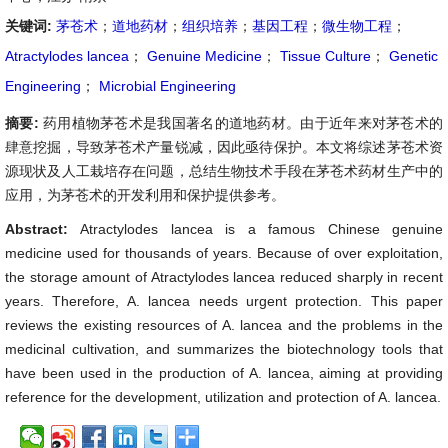
关键词:
茅苍术
；
道地药材
；
组织培养
；
基因工程
；
微生物工程
；
Atractylodes lancea
；
Genuine Medicine
；
Tissue Culture
；
Genetic
Engineering
；
Microbial Engineering
摘要:
药用植物茅苍术是我国著名的道地药材。由于近年来对茅苍术的
肆意挖掘，导致茅苍术产量锐减，因此亟待保护。本文将综述茅苍术资
源现状及人工栽培存在问题，总结生物技术手段在茅苍术药材生产中的
应用，为茅苍术的开发利用和保护提供参考。
Abstract:
Atractylodes lancea is a famous Chinese genuine
medicine used for thousands of years. Because of over exploitation,
the storage amount of Atractylodes lancea reduced sharply in recent
years. Therefore, A. lancea needs urgent protection. This paper
reviews the existing resources of A. lancea and the problems in the
medicinal cultivation, and summarizes the biotechnology tools that
have been used in the production of A. lancea, aiming at providing
reference for the development, utilization and protection of A. lancea.