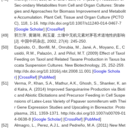
Sec-ondary Metabolites from Cell and Organ Cultures: Strate
gies and Approaches for Biomass Improvement and Metabolit
e Accumulation. Plant Cell, Tissue and Organ Culture (PCTO
C), 118, 1-16. http://dx.doi.org/10.1007/s11240-014-0467-7
[
Google Scholar
] [
CrossRef
]
[49]
郭兰萍, 黄璐琦, 阎玉凝. 土壤中无机元素对茅苍术道地性的影响
[J]. 中国中药杂志, 2002, 27(4): 245-250.
[50]
Expósito, O., Bonfill, M., Onrubia, M., Jané, A., Moyano, E., C
usidó, R.M., Palazón, J. and Piñol, M.T. (2009) Effect of Taxol
Feeding on Taxol and Related Taxane Production in Taxus ba
ccata Suspension Cultures. New Biotechnology, 25, 252-259.
http://dx.doi.org/10.1016/j.nbt.2008.11.001 [
Google Schola
r
] [
CrossRef
] [
PubMed
]
[51]
Verma, P., Khan, S.A., Mathur, A.K., Ghosh, S., Shanker, K. an
d Kalra, A. (2014) Improved Sanguinarine Production via Bioti
c and Abiotic Elicitations and Precursor Feeding in Cell Suspe
nsions of Latex-Less Variety of Papaver somniferum with Thei
r Gene Expression Studies and Upscaling in Bioreactor. Proto
plasma, 251, 1359-1371. http://dx.doi.org/10.1007/s00709-01
4-0638-8 [
Google Scholar
] [
CrossRef
] [
PubMed
]
[52]
Almagro, L., Perez, A.J.L. and Pedreño, M.A. (2011) New Met