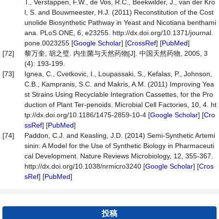
T., Verstappen, F.W., de Vos, R.C., Beekwilder, J., van der Kro
l, S. and Bouwmeester, H.J. (2011) Reconstitution of the Cost
unolide Biosynthetic Pathway in Yeast and Nicotiana benthami
ana. PLoS ONE, 6, e23255. http://dx.doi.org/10.1371/journal.
pone.0023255 [
Google Scholar
] [
CrossRef
] [
PubMed
]
[72]
黎万奎, 胡之璧. 内生菌与天然药物[J]. 中国天然药物, 2005, 3
(4): 193-199.
[73]
Ignea, C., Cvetkovic, I., Loupassaki, S., Kefalas, P., Johnson,
C.B., Kampranis, S.C. and Makris, A.M. (2011) Improving Yea
st Strains Using Recyclable Integration Cassettes, for the Pro
duction of Plant Ter-penoids. Microbial Cell Factories, 10, 4. ht
tp://dx.doi.org/10.1186/1475-2859-10-4 [
Google Scholar
] [
Cro
ssRef
] [
PubMed
]
[74]
Paddon, C.J. and Keasling, J.D. (2014) Semi-Synthetic Artemi
sinin: A Model for the Use of Synthetic Biology in Pharmaceuti
cal Development. Nature Reviews Microbiology, 12, 355-367.
http://dx.doi.org/10.1038/nrmicro3240 [
Google Scholar
] [
Cros
sRef
] [
PubMed
]
投稿