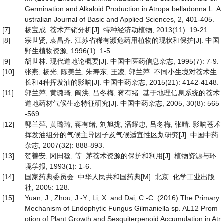
Germination and Alkaloid Production in Atropa belladonna L. A
ustralian Journal of Basic and Applied Sciences, 2, 401-405.
[7]
杨宝成. 苍术产销分析[J]. 特种经济动植物, 2013(11): 19-21.
[8]
宗世贤, 袁昌齐. 江苏省稀有濒危药用植物的现状和保护[J]. 中国
野生植物资源, 1996(1): 1-5.
[9]
胡世林. 现代道地论概要[J]. 中国中医药信息杂志, 1995(7): 7-9.
[10]
张燕, 杨光, 陈美兰, 朱寿东, 王凌, 郭兰萍. 不同小生境对苍术生
长和4种挥发油的影响[J]. 中国中药杂志, 2015(21): 4142-4148.
[11]
郭兰萍, 黄璐琦, 阎洪, 吕冬梅, 蒋有绪. 基于地理信息系统的苍术
道地药材气候生态特征研究[J]. 中国中药杂志, 2005, 30(8): 565
-569.
[12]
郭兰萍, 黄璐琦, 蒋有绪, 刘旭拢, 潘耀忠, 吕冬梅, 张晴. 影响苍术
挥发油组分的气候主导因子及气候适宜性区划研究[J]. 中国中药
杂志, 2007(32): 888-893.
[13]
贺善安, 冈田稔, 等. 茅苍术资源的保护和利用[J]. 植物资源与环
境学报, 1993(1): 1-6.
[14]
国家药典委员会. 中华人民共和国药典[M]. 北京: 化学工业出版
社, 2005: 128.
[15]
Yuan, J., Zhou, J.-Y., Li, X. and Dai, C.-C. (2016) The Primary
Mechanism of Endophytic Fungus Gilmaniella sp. AL12 Prom
otion of Plant Growth and Sesquiterpenoid Accumulation in Atr