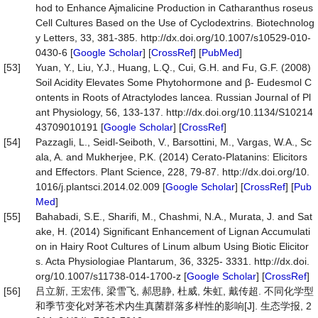
hod to Enhance Ajmalicine Production in Catharanthus roseus
Cell Cultures Based on the Use of Cyclodextrins. Biotechnolog
y Letters, 33, 381-385. http://dx.doi.org/10.1007/s10529-010-
0430-6 [
Google Scholar
] [
CrossRef
] [
PubMed
]
[53]
Yuan, Y., Liu, Y.J., Huang, L.Q., Cui, G.H. and Fu, G.F. (2008)
Soil Acidity Elevates Some Phytohormone and β- Eudesmol C
ontents in Roots of Atractylodes lancea. Russian Journal of Pl
ant Physiology, 56, 133-137. http://dx.doi.org/10.1134/S10214
43709010191 [
Google Scholar
] [
CrossRef
]
[54]
Pazzagli, L., Seidl-Seiboth, V., Barsottini, M., Vargas, W.A., Sc
ala, A. and Mukherjee, P.K. (2014) Cerato-Platanins: Elicitors
and Effectors. Plant Science, 228, 79-87. http://dx.doi.org/10.
1016/j.plantsci.2014.02.009 [
Google Scholar
] [
CrossRef
] [
Pub
Med
]
[55]
Bahabadi, S.E., Sharifi, M., Chashmi, N.A., Murata, J. and Sat
ake, H. (2014) Significant Enhancement of Lignan Accumulati
on in Hairy Root Cultures of Linum album Using Biotic Elicitor
s. Acta Physiologiae Plantarum, 36, 3325- 3331. http://dx.doi.
org/10.1007/s11738-014-1700-z [
Google Scholar
] [
CrossRef
]
[56]
吕立新, 王宏伟, 梁雪飞, 郝思静, 杜威, 朱虹, 戴传超. 不同化学型
和季节变化对茅苍术内生真菌群落多样性的影响[J]. 生态学报, 2