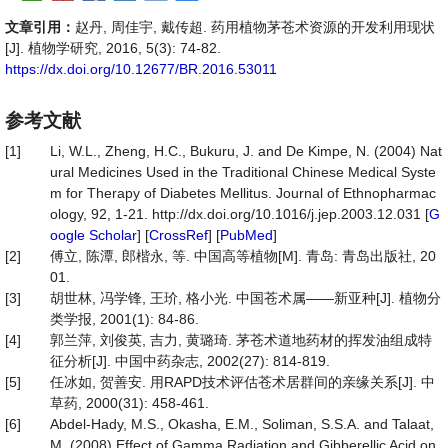
文章引用：
赵丹, 周佳宇, 戴传超. 药用植物茅苍术资源的开发利用现状
[J]. 植物学研究, 2016, 5(3): 74-82.
https://dx.doi.org/10.12677/BR.2016.53011
参考文献
[1]
Li, W.L., Zheng, H.C., Bukuru, J. and De Kimpe, N. (2004) Nat
ural Medicines Used in the Traditional Chinese Medical Syste
m for Therapy of Diabetes Mellitus. Journal of Ethnopharmac
ology, 92, 1-21. http://dx.doi.org/10.1016/j.jep.2003.12.031 [
G
oogle Scholar
] [
CrossRef
] [
PubMed
]
[2]
傅立, 陈潭, 郎楷永, 等. 中国高等植物[M]. 青岛: 青岛出版社, 20
01.
[3]
胡世林, 冯学锋, 王玠, 格小光. 中国苍术属——新亚种[J]. 植物分
类学报, 2001(1): 84-86.
[4]
郭兰萍, 刘俊英, 吉力, 黄璐琦. 茅苍术道地药材的挥发油组成特
征分析[J]. 中国中药杂志, 2002(27): 814-819.
[5]
任冰如, 贺善安. 用RAPD技术评估苍术居群间的亲缘关系[J]. 中
草药, 2000(31): 458-461.
[6]
Abdel-Hady, M.S., Okasha, E.M., Soliman, S.S.A. and Talaat,
M. (2008) Effect of Gamma Radiation and Gibberellic Acid on