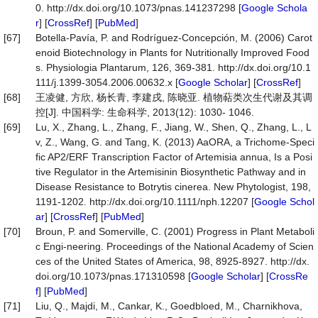
0. http://dx.doi.org/10.1073/pnas.141237298 [
Google Schola
r
] [
CrossRef
] [
PubMed
]
[67]
Botella-Pavía, P. and Rodríguez-Concepción, M. (2006) Carot
enoid Biotechnology in Plants for Nutritionally Improved Food
s. Physiologia Plantarum, 126, 369-381. http://dx.doi.org/10.1
111/j.1399-3054.2006.00632.x [
Google Scholar
] [
CrossRef
]
[68]
王凌健, 方欣, 杨长青, 李建戌, 陈晓亚. 植物萜类次生代谢及其调
控[J]. 中国科学: 生命科学, 2013(12): 1030- 1046.
[69]
Lu, X., Zhang, L., Zhang, F., Jiang, W., Shen, Q., Zhang, L., L
v, Z., Wang, G. and Tang, K. (2013) AaORA, a Trichome-Speci
fic AP2/ERF Transcription Factor of Artemisia annua, Is a Posi
tive Regulator in the Artemisinin Biosynthetic Pathway and in
Disease Resistance to Botrytis cinerea. New Phytologist, 198,
1191-1202. http://dx.doi.org/10.1111/nph.12207 [
Google Schol
ar
] [
CrossRef
] [
PubMed
]
[70]
Broun, P. and Somerville, C. (2001) Progress in Plant Metaboli
c Engi-neering. Proceedings of the National Academy of Scien
ces of the United States of America, 98, 8925-8927. http://dx.
doi.org/10.1073/pnas.171310598 [
Google Scholar
] [
CrossRe
f
] [
PubMed
]
[71]
Liu, Q., Majdi, M., Cankar, K., Goedbloed, M., Charnikhova,