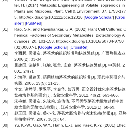
ter, H. (2014) Metabolic Engineering of Volatile Isoprenoids in
Plants and Microbes. Plant, Cell & Environment, 37, 1753-177
5. http://dx.doi.org/10.1111/pce.12316 [
Google Scholar
] [
Cros
sRef
] [
PubMed
]
[31]
Rao, S.R. and Ravishankar, G.A. (2002) Plant Cell Cultures: C
hemical Factories of Secondary Metabolites. Biotechnology A
dvances, 20, 101-153. http://dx.doi.org/10.1016/S0734-9750
(02)00007-1 [
Google Scholar
] [
CrossRef
]
[32]
李西腾, 吴沿友. 茅苍术的组织培养和快速繁殖[J]. 广西热带农业,
2006(2): 33-34.
[33]
巢建国, 谈献和, 张瑜, 张莹, 庄森. 茅苍术快速繁殖[J]. 中药材, 2
001, 24(7).
[34]
刘海萍, 巢建国. 药用植物茅苍术的组织培养[J]. 现代中药研究与
实践, 2005, 19(5): 11-13.
[35]
李文, 谢烨明, 罗翠平, 李金华, 曾万勇. 正交设计优化南苍术快速
繁殖培养基的研究[J]. 安徽农业科学, 2012, 40(2): 663-666.
[36]
宋艳娇, 吴沿友, 朱咏莉, 施倩倩. 不同类型茅苍术组培过程中蔗
糖含量的无菌动态检测[J]. 江苏农业科学, 2011(1): 68-69.
[37]
赵玉国, 吴沿友, 桑小花. 茅苍术胚培养与快速繁殖(简报)[J]. 亚热
带植物科学, 2007, 36(3): 64.
[38]
Yu, K.-W., Gao, W.Y., Hahn, E.-J. and Paek, K.-Y. (2001) Effec