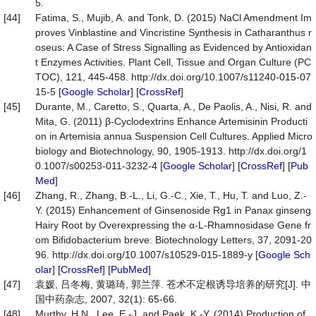
5.
[44]
Fatima, S., Mujib, A. and Tonk, D. (2015) NaCl Amendment Im
proves Vinblastine and Vincristine Synthesis in Catharanthus r
oseus: A Case of Stress Signalling as Evidenced by Antioxidan
t Enzymes Activities. Plant Cell, Tissue and Organ Culture (PC
TOC), 121, 445-458. http://dx.doi.org/10.1007/s11240-015-07
15-5 [
Google Scholar
] [
CrossRef
]
[45]
Durante, M., Caretto, S., Quarta, A., De Paolis, A., Nisi, R. and
Mita, G. (2011) β-Cyclodextrins Enhance Artemisinin Producti
on in Artemisia annua Suspension Cell Cultures. Applied Micro
biology and Biotechnology, 90, 1905-1913. http://dx.doi.org/1
0.1007/s00253-011-3232-4 [
Google Scholar
] [
CrossRef
] [
Pub
Med
]
[46]
Zhang, R., Zhang, B.-L., Li, G.-C., Xie, T., Hu, T. and Luo, Z.-
Y. (2015) Enhancement of Ginsenoside Rg1 in Panax ginseng
Hairy Root by Overexpressing the α-L-Rhamnosidase Gene fr
om Bifidobacterium breve. Biotechnology Letters, 37, 2091-20
96. http://dx.doi.org/10.1007/s10529-015-1889-y [
Google Sch
olar
] [
CrossRef
] [
PubMed
]
[47]
袁媛, 吕冬梅, 黄璐琦, 郭兰萍. 苍术不定根诱导培养的研究[J]. 中
国中药杂志, 2007, 32(1): 65-66.
[48]
Murthy, H.N., Lee, E.-J. and Paek, K.-Y. (2014) Production of