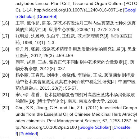
actylodes lancea. Plant Cell, Tissue and Organ Culture (PCTO
C), 1-14. http://dx.doi.org/10.1007/s11240-016-0971-z [
Googl
e Scholar
] [
CrossRef
]
[16]
王宇, 戴传超, 陈晏. 茅苍术挥发油对三种内生真菌及七种外源真
菌的抑菌活性[J]. 应用生态学报, 2009(11): 2778-2784.
[17]
张明发, 沈雅琴, 朱自平, 王红武. 苍术药理研究[J]. 时珍国医国
药, 1999, 10(1): 1-3.
[18]
詹丹丹, 张颖. 浅谈苍术药理作用及质量控制的研究进展[J]. 黑龙
江医药, 2012, 25(3): 459-459.
[19]
周军, 赵晨, 王杰. 藿香正气不同制剂中苍术素的含量测定[J]. 药
物分析杂志, 2012(8): 037.
[20]
杨冬丽, 王春民, 刘井利, 徐晓伟, 李瑞敏, 王成. 颈复康制剂挥发
油中苍术素含量测定及其在不同介质中稳定性研究[J]. 中国中医
药信息杂志, 2013, 20(7): 55-57.
[21]
宋小珍. 藿香、苍术提取物复合制剂对高温应激猪小肠消化吸收
的影响[D]: [博士学位论文]. 南京: 南京农业大学, 2008.
[22]
Chu, S.S., Jiang, G.H. and Liu, Z.L. (2011) Insecticidal Compo
unds from the Essential Oil of Chinese Medicinal Herb Atractyl
odes chinensis. Pest Management Science, 67, 1253-1257. ht
tp://dx.doi.org/10.1002/ps.2180 [
Google Scholar
] [
CrossRe
f
] [
PubMed
]