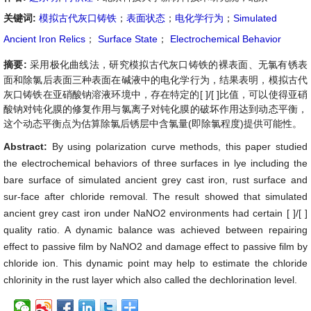
关键词:
模拟古代灰口铸铁
；
表面状态
；
电化学行为
；
Simulated
Ancient Iron Relics
；
Surface State
；
Electrochemical Behavior
摘要:
采用极化曲线法，研究模拟古代灰口铸铁的裸表面、无氯有锈表
面和除氯后表面三种表面在碱液中的电化学行为，结果表明，模拟古代
灰口铸铁在亚硝酸钠溶液环境中，存在特定的[ ]/[ ]比值，可以使得亚硝
酸钠对钝化膜的修复作用与氯离子对钝化膜的破坏作用达到动态平衡，
这个动态平衡点为估算除氯后锈层中含氯量(即除氯程度)提供可能性。
Abstract:
By using polarization curve methods, this paper studied
the electrochemical behaviors of three surfaces in lye including the
bare surface of simulated ancient grey cast iron, rust surface and
sur-face after chloride removal. The result showed that simulated
ancient grey cast iron under NaNO2 environments had certain [ ]/[ ]
quality ratio. A dynamic balance was achieved between repairing
effect to passive film by NaNO2 and damage effect to passive film by
chloride ion. This dynamic point may help to estimate the chloride
chlorinity in the rust layer which also called the dechlorination level.