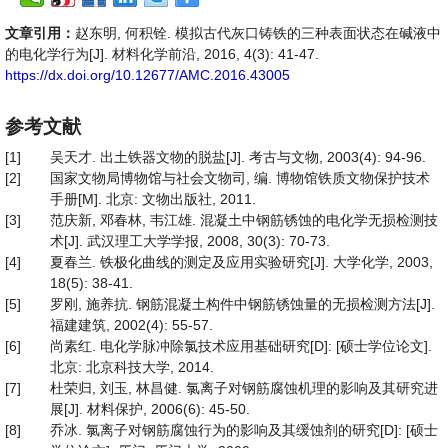
文章引用：
赵东明, 何积铨. 模拟古代灰口铸铁的三种表面状态在碱液中
的电化学行为[J]. 材料化学前沿, 2016, 4(3): 41-47.
https://dx.doi.org/10.12677/AMC.2016.43005
参考文献
[1]
吴天才. 出土铁器文物的脱盐[J]. 考古与文物, 2003(4): 94-96.
[2]
国家文物局博物馆与社会文物司, 编. 博物馆铁质文物保护技术
手册[M]. 北京: 文物出版社, 2011.
[3]
范庆新, 邓春林, 韦江雄. 混凝土中钢筋锈蚀的电化学无损检测技
术[J]. 武汉理工大学学报, 2008, 30(3): 70-73.
[4]
夏春兰. 铁极化曲线的测定及应用实验研究[J]. 大学化学, 2003,
18(5): 38-41.
[5]
罗刚, 施养抗. 钢筋混凝土构件中钢筋锈蚀量的无损检测方法[J].
福建建筑, 2002(4): 55-57.
[6]
尚素红. 电化学脉冲除氯技术应用基础研究[D]: [硕士学位论文].
北京: 北京科技大学, 2014.
[7]
杜荣归, 刘玉, 林昌健. 氯离子对钢筋腐蚀机理的影响及其研究进
展[J]. 材料保护, 2006(6): 45-50.
[8]
乔冰. 氯离子对钢筋腐蚀行为的影响及其缓蚀剂的研究[D]: [硕士