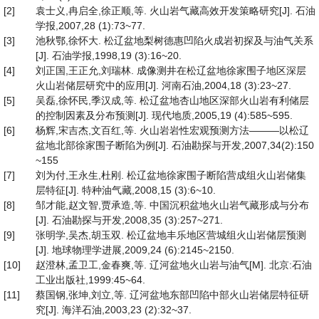
[2]
袁士义,冉启全,徐正顺,等. 火山岩气藏高效开发策略研究[J]. 石油
学报,2007,28 (1):73~77.
[3]
池秋鄂,徐怀大. 松辽盆地梨树德惠凹陷火成岩初探及与油气关系
[J]. 石油学报,1998,19 (3):16~20.
[4]
刘正国,王正允,刘瑞林. 成像测井在松辽盆地徐家围子地区深层
火山岩储层研究中的应用[J]. 河南石油,2004,18 (3):23~27.
[5]
吴磊,徐怀民,季汉成,等. 松辽盆地杏山地区深部火山岩有利储层
的控制因素及分布预测[J]. 现代地质,2005,19 (4):585~595.
[6]
杨辉,宋吉杰,文百红,等. 火山岩岩性宏观预测方法———以松辽
盆地北部徐家围子断陷为例[J]. 石油勘探与开发,2007,34(2):150
~155
[7]
刘为付,王永生,杜刚. 松辽盆地徐家围子断陷营成组火山岩储集
层特征[J]. 特种油气藏,2008,15 (3):6~10.
[8]
邹才能,赵文智,贾承造,等. 中国沉积盆地火山岩气藏形成与分布
[J]. 石油勘探与开发,2008,35 (3):257~271.
[9]
张明学,吴杰,胡玉双. 松辽盆地丰乐地区营城组火山岩储层预测
[J]. 地球物理学进展,2009,24 (6):2145~2150.
[10]
赵澄林,孟卫工,金春爽,等. 辽河盆地火山岩与油气[M]. 北京:石油
工业出版社,1999:45~64.
[11]
蔡国钢,张坤,刘立,等. 辽河盆地东部凹陷中部火山岩储层特征研
究[J]. 海洋石油,2003,23 (2):32~37.