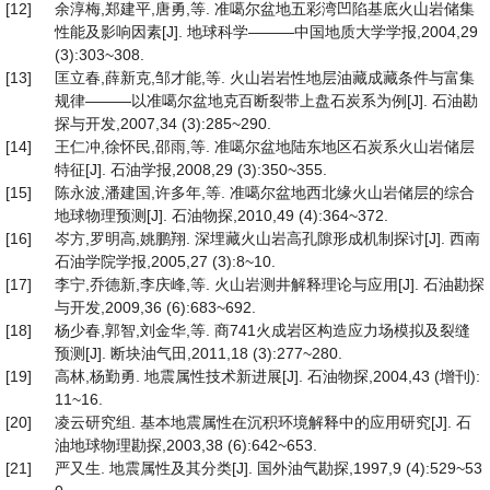
[12]
余淳梅,郑建平,唐勇,等. 准噶尔盆地五彩湾凹陷基底火山岩储集
性能及影响因素[J]. 地球科学———中国地质大学学报,2004,29
(3):303~308.
[13]
匡立春,薛新克,邹才能,等. 火山岩岩性地层油藏成藏条件与富集
规律———以准噶尔盆地克百断裂带上盘石炭系为例[J]. 石油勘
探与开发,2007,34 (3):285~290.
[14]
王仁冲,徐怀民,邵雨,等. 准噶尔盆地陆东地区石炭系火山岩储层
特征[J]. 石油学报,2008,29 (3):350~355.
[15]
陈永波,潘建国,许多年,等. 准噶尔盆地西北缘火山岩储层的综合
地球物理预测[J]. 石油物探,2010,49 (4):364~372.
[16]
岑方,罗明高,姚鹏翔. 深埋藏火山岩高孔隙形成机制探讨[J]. 西南
石油学院学报,2005,27 (3):8~10.
[17]
李宁,乔德新,李庆峰,等. 火山岩测井解释理论与应用[J]. 石油勘探
与开发,2009,36 (6):683~692.
[18]
杨少春,郭智,刘金华,等. 商741火成岩区构造应力场模拟及裂缝
预测[J]. 断块油气田,2011,18 (3):277~280.
[19]
高林,杨勤勇. 地震属性技术新进展[J]. 石油物探,2004,43 (增刊):
11~16.
[20]
凌云研究组. 基本地震属性在沉积环境解释中的应用研究[J]. 石
油地球物理勘探,2003,38 (6):642~653.
[21]
严又生. 地震属性及其分类[J]. 国外油气勘探,1997,9 (4):529~53