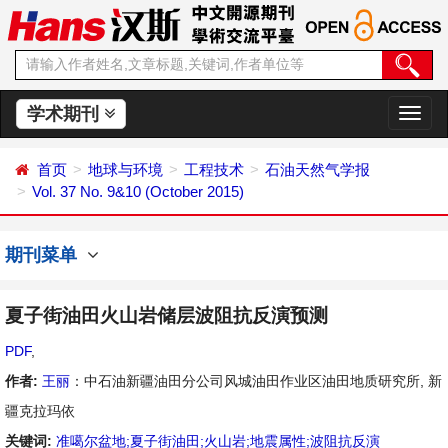
学术期刊
切
换
导
首页
地球与环境
工程技术
石油天然气学报
航
Vol. 37 No. 9&10 (October 2015)
期刊菜单
夏子街油田火山岩储层波阻抗反演预测
PDF
,
作者:
王丽
：中石油新疆油田分公司风城油田作业区油田地质研究所, 新
疆克拉玛依
关键词:
准噶尔盆地;夏子街油田;火山岩;地震属性;波阻抗反演