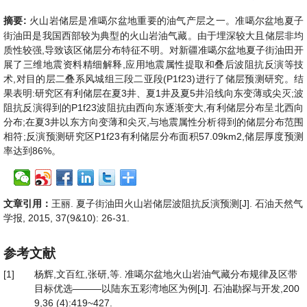
摘要:
火山岩储层是准噶尔盆地重要的油气产层之一。准噶尔盆地夏子
街油田是我国西部较为典型的火山岩油气藏。由于埋深较大且储层非均
质性较强,导致该区储层分布特征不明。对新疆准噶尔盆地夏子街油田开
展了三维地震资料精细解释,应用地震属性提取和叠后波阻抗反演等技
术,对目的层二叠系风城组三段二亚段(P1f23)进行了储层预测研究。结
果表明:研究区有利储层在夏3井、夏1井及夏5井沿线向东变薄或尖灭;波
阻抗反演得到的P1f23波阻抗由西向东逐渐变大,有利储层分布呈北西向
分布;在夏3井以东方向变薄和尖灭,与地震属性分析得到的储层分布范围
相符;反演预测研究区P1f23有利储层分布面积57.09km2,储层厚度预测
率达到86%。
文章引用：
王丽. 夏子街油田火山岩储层波阻抗反演预测[J]. 石油天然气
学报, 2015, 37(9&10): 26-31.
参考文献
[1]
杨辉,文百红,张研,等. 准噶尔盆地火山岩油气藏分布规律及区带
目标优选———以陆东五彩湾地区为例[J]. 石油勘探与开发,200
9,36 (4):419~427.