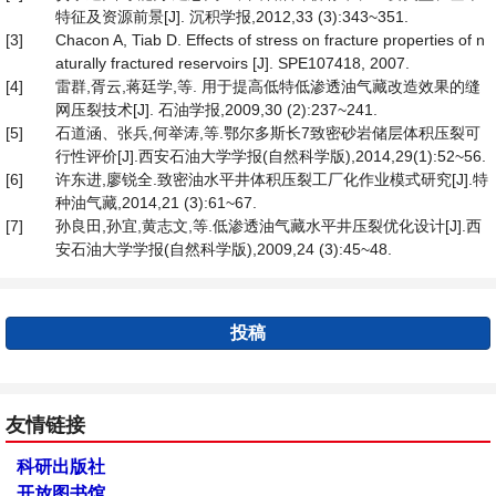
特征及资源前景[J]. 沉积学报,2012,33 (3):343~351.
[3]
Chacon A, Tiab D. Effects of stress on fracture properties of n
aturally fractured reservoirs [J]. SPE107418, 2007.
[4]
雷群,胥云,蒋廷学,等. 用于提高低特低渗透油气藏改造效果的缝
网压裂技术[J]. 石油学报,2009,30 (2):237~241.
[5]
石道涵、张兵,何举涛,等.鄂尔多斯长7致密砂岩储层体积压裂可
行性评价[J].西安石油大学学报(自然科学版),2014,29(1):52~56.
[6]
许东进,廖锐全.致密油水平井体积压裂工厂化作业模式研究[J].特
种油气藏,2014,21 (3):61~67.
[7]
孙良田,孙宜,黄志文,等.低渗透油气藏水平井压裂优化设计[J].西
安石油大学学报(自然科学版),2009,24 (3):45~48.
投稿
友情链接
科研出版社
开放图书馆