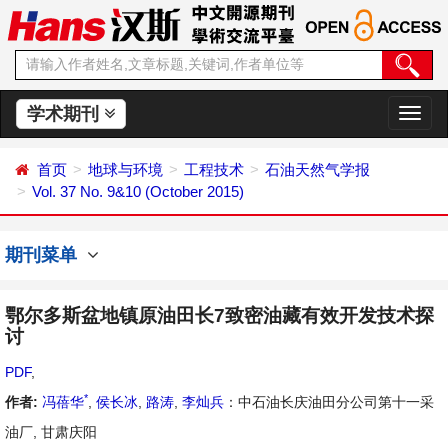
学术期刊
切
换
导
首页
地球与环境
工程技术
石油天然气学报
航
Vol. 37 No. 9&10 (October 2015)
期刊菜单
鄂尔多斯盆地镇原油田长7致密油藏有效开发技术探
讨
PDF
,
*
作者:
冯蓓华
,
侯长冰
,
路涛
,
李灿兵
：中石油长庆油田分公司第十一采
油厂, 甘肃庆阳