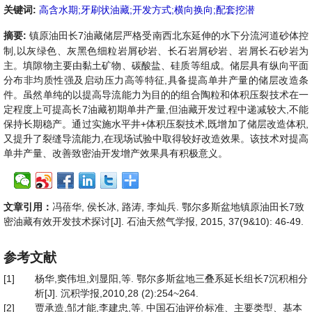
关键词:
高含水期;牙刷状油藏;开发方式;横向换向;配套挖潜
摘要:
镇原油田长7油藏储层严格受南西北东延伸的水下分流河道砂体控
制,以灰绿色、灰黑色细粒岩屑砂岩、长石岩屑砂岩、岩屑长石砂岩为
主。填隙物主要由黏土矿物、碳酸盐、硅质等组成。储层具有纵向平面
分布非均质性强及启动压力高等特征,具备提高单井产量的储层改造条
件。虽然单纯的以提高导流能力为目的的组合陶粒和体积压裂技术在一
定程度上可提高长7油藏初期单井产量,但油藏开发过程中递减较大,不能
保持长期稳产。通过实施水平井+体积压裂技术,既增加了储层改造体积,
又提升了裂缝导流能力,在现场试验中取得较好改造效果。该技术对提高
单井产量、改善致密油开发增产效果具有积极意义。
文章引用：
冯蓓华, 侯长冰, 路涛, 李灿兵. 鄂尔多斯盆地镇原油田长7致
密油藏有效开发技术探讨[J]. 石油天然气学报, 2015, 37(9&10): 46-49.
参考文献
[1]
杨华,窦伟坦,刘显阳,等. 鄂尔多斯盆地三叠系延长组长7沉积相分
析[J]. 沉积学报,2010,28 (2):254~264.
[2]
贾承造,邹才能,李建忠,等. 中国石油评价标准、主要类型、基本