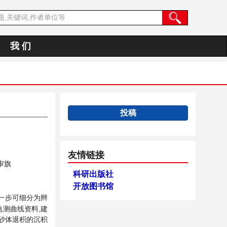
我 们
投稿
友情链接
审旗
科研出版社
开放图书馆
进一步可细分为辫
测曲线资料,建
成砂体退积的沉积