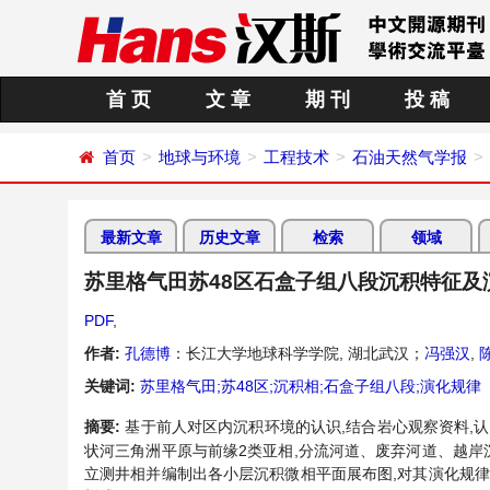
首 页
文 章
期 刊
投 稿
首页
地球与环境
工程技术
石油天然气学报
最新文章
历史文章
检索
领域
苏里格气田苏48区石盒子组八段沉积特征及
PDF
,
作者:
孔德博
：长江大学地球科学学院, 湖北武汉；
冯强汉
,
关键词:
苏里格气田;苏48区;沉积相;石盒子组八段;演化规律
摘要:
基于前人对区内沉积环境的认识,结合岩心观察资料,认
状河三角洲平原与前缘2类亚相,分流河道、废弃河道、越岸
立测井相并编制出各小层沉积微相平面展布图,对其演化规律进