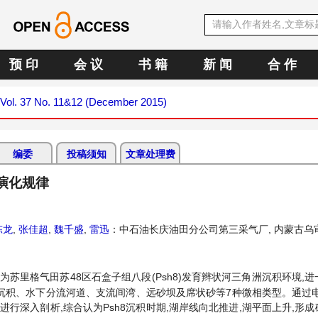
预 印
会 议
书 籍
新 闻
合 作
Vol. 37 No. 11&12 (December 2015)
编委
投稿须知
文章处理费
演化规律
陈龙
,
张佳超
,
魏千盛
,
雷迅
：中石油长庆油田分公司第三采气厂, 内蒙古乌
为苏里格气田苏48区石盒子组八段(Psh8)发育辫状河三角洲沉积环境,
沉积、水下分流河道、支流间湾、远砂坝及席状砂等7种微相类型。通过电
行深入剖析,综合认为Psh8沉积时期,湖岸线向北推进,湖平面上升,形