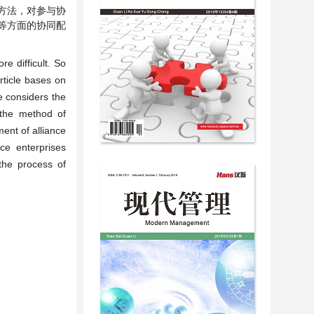
方法，对参与协
等方面的协同配
re difficult. So
rticle bases on
e considers the
f the method of
ent of alliance
nce enterprises
the process of