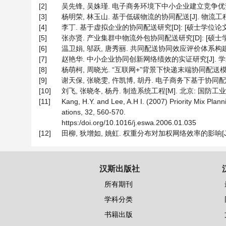
[2]
吴先锋, 吴姝瑾. 电子商务环境下中小企业建立竞争优势的对策
[3]
杨明荣, 林玉山. 基于低碳物流的协同配送[J]. 物流工程与管理,
[4]
李丁. 基于虚拟企业的协同配送研究[D]: [硕士学位论文].
[5]
张亦贤. 产业集群中物流外包协同配送研究[D]: [硕士学位论
[6]
温卫娟, 邬跃, 唐秀丽. 共同配送协同效应评价体系构建[J]. 
[7]
赵艳华. 中小企业协同创新网络绩效的实证研究[J]. 学术论坛, 
[8]
杨萌柯, 周晓光. “互联网+”背景下快递末端协同配送模式的构建[
[9]
谢天保, 张晓雯, 仵凯博, 胡丹. 电子商务下基于协同配送的配送
[10]
刘飞, 张晓冬, 杨丹. 制造系统工程[M]. 北京: 国防工业出
[11]
Kang, H.Y. and Lee, A.H I. (2007) Priority Mix Pla
ations, 32, 560-570.
https:/doi.org/10.1016/j.eswa.2006.01.035
[12]
田柳, 狄增如, 姚虹. 权重分布对加权网络效率的影响[J]. 物理学
汉斯出版社
所有期刊
学科分类
书籍出版