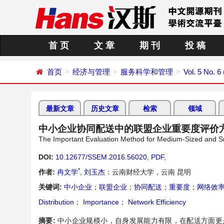
首 页
文 章
期 刊
投 稿
首页
经济与管理
服务科学和管理
Vol. 5 No. 
最新文章
历史文章
检索
领域
中小企业协同配送中的联盟企业重要度评价
The Important Evaluation Method for Medium-Sized and Smal
DOI:
10.12677/SSEM.2016.56020
,
PDF
,
*
作者:
冉文学
,
刘玉杰
：云南财经大学，云南 昆明
关键词:
中小企业
；
联盟企业
；
协同配送
；
重要度
；
网络效
Distribution
；
Importance
；
Network Efficiency
摘要:
中小企业规模小，自身发展能力有限，在配送方面更