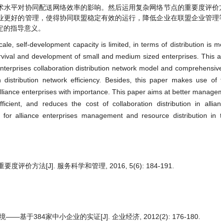
术水平对协同配送网络效率的影响。然后运用复杂网络节点的重要度评价
业更好的管理，使得协同联盟稳定有效的运行，降低企业在联盟企业管理
定的指导意义。
e, self-development capacity is limited, in terms of distribution is mo
 survival and development of small and medium sized enterprises. This a
terprises collaboration distribution network model and comprehensiv
ion distribution network efficiency. Besides, this paper makes use o
liance enterprises with importance. This paper aims at better managem
ficient, and reduces the cost of collaboration distribution in allia
for alliance enterprises management and resource distribution in 
方法[J]. 服务科学和管理, 2016, 5(6): 184-191.
384家中小企业的实证[J]. 企业经济, 2012(2): 176-180.