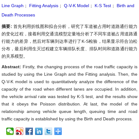
Line Graph
；
Fitting Analysis
；
Q-V-K Model
；
K-S Test
；
Birth and
Death Processes
摘要:
首先利用折线图和拟合分析，研究了车道被占用时道路通行能力
的变化过程，接着利用交通流模型定量地分析了不同车道被占用道路通
行能力的差异，然后对车辆到达率进行了K-S检验，结果显示符合泊松
分布，最后利用生灭过程建立车辆排队长度、排队时间和道路通行能力
的关系模型。
Abstract:
Firstly, the changing process of the road traffic capacity is
studied by using the Line Graph and the Fitting analysis. Then, the
Q-V-K model is used to quantitatively analyze the difference of the
capacity of the road when different lanes are occupied. In addition,
the vehicle arrival rate was tested by K-S test, and the results show
that it obeys the Poisson distribution. At last, the model of the
relationship among vehicle queue length, queuing time and road
traffic capacity is established by using the Birth and Death process.