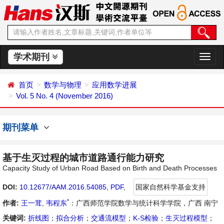
学术期刊
切
换
导
首页
数学与物理
应用数学进展
航
Vol. 5 No. 4 (November 2016)
期刊菜单
基于生灭过程的城市道路通行能力研究
Capacity Study of Urban Road Based on Birth and Death Processes
DOI:
10.12677/AAM.2016.54085
,
PDF
,
国家自然科学基金支持
*
作者:
王一茸
,
韦程东
：广西师范学院数学与统计科学学院，广西 南宁
关键词:
折线图
；
拟合分析
；
交通流模型
；
K-S检验
；
生灭过程模型
；