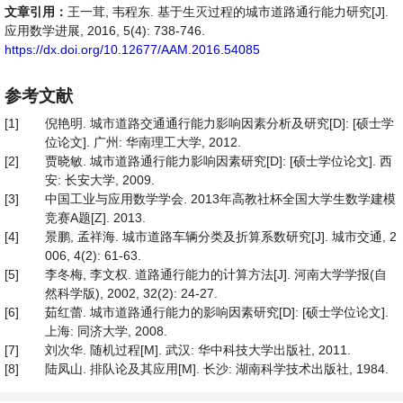
文章引用：
王一茸, 韦程东. 基于生灭过程的城市道路通行能力研究[J].
应用数学进展, 2016, 5(4): 738-746.
https://dx.doi.org/10.12677/AAM.2016.54085
参考文献
[1]
倪艳明. 城市道路交通通行能力影响因素分析及研究[D]: [硕士学
位论文]. 广州: 华南理工大学, 2012.
[2]
贾晓敏. 城市道路通行能力影响因素研究[D]: [硕士学位论文]. 西
安: 长安大学, 2009.
[3]
中国工业与应用数学学会. 2013年高教社杯全国大学生数学建模
竞赛A题[Z]. 2013.
[4]
景鹏, 孟祥海. 城市道路车辆分类及折算系数研究[J]. 城市交通, 2
006, 4(2): 61-63.
[5]
李冬梅, 李文权. 道路通行能力的计算方法[J]. 河南大学学报(自
然科学版), 2002, 32(2): 24-27.
[6]
茹红蕾. 城市道路通行能力的影响因素研究[D]: [硕士学位论文].
上海: 同济大学, 2008.
[7]
刘次华. 随机过程[M]. 武汉: 华中科技大学出版社, 2011.
[8]
陆凤山. 排队论及其应用[M]. 长沙: 湖南科学技术出版社, 1984.