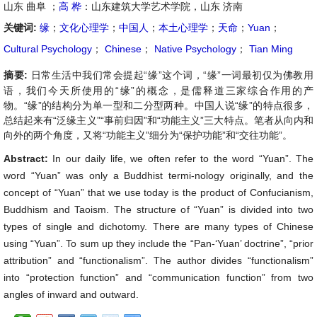
山东 曲阜 ；
高 桦
：山东建筑大学艺术学院，山东 济南
关键词:
缘
；
文化心理学
；
中国人
；
本土心理学
；
天命
；
Yuan
；
Cultural Psychology
；
Chinese
；
Native Psychology
；
Tian Ming
摘要:
日常生活中我们常会提起“缘”这个词，“缘”一词最初仅为佛教用
语，我们今天所使用的“缘”的概念，是儒释道三家综合作用的产
物。“缘”的结构分为单一型和二分型两种。中国人说“缘”的特点很多，
总结起来有“泛缘主义”“事前归因”和“功能主义”三大特点。笔者从向内和
向外的两个角度，又将“功能主义”细分为“保护功能”和“交往功能”。
Abstract:
In our daily life, we often refer to the word “Yuan”. The
word “Yuan” was only a Buddhist termi-nology originally, and the
concept of “Yuan” that we use today is the product of Confucianism,
Buddhism and Taoism. The structure of “Yuan” is divided into two
types of single and dichotomy. There are many types of Chinese
using “Yuan”. To sum up they include the “Pan-‘Yuan’ doctrine”, “prior
attribution” and “functionalism”. The author divides “functionalism”
into “protection function” and “communication function” from two
angles of inward and outward.