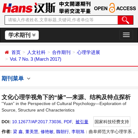
学术期刊
切
换
导
首页
人文社科
合作期刊
心理学进展
航
Vol. 7 No. 3 (March 2017)
期刊菜单
文化心理学视角下的“缘”—来源、结构及特点探析
“Yuan” in the Perspective of Cultural Psychology—Exploration of
Source, Structure and Characteristics
DOI:
10.12677/AP.2017.73036
,
PDF
,
被引量
国家科技经费支持
作者:
梁 鑫
,
董美慧
,
修艳敏
,
魏朝行
,
李朝旭
：曲阜师范大学心理学系，