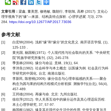
文章引用：
梁鑫, 董美慧, 修艳敏, 魏朝行, 李朝旭, 高桦 (2017). 文化心
理学视角下的“缘”—来源、结构及特点探析.
心理学进展, 7(3)
, 279-
284.
https://doi.org/10.12677/AP.2017.73036
参考文献
[1]
白宏钟(2004). 浅析“缘”和“缘分”的文化意义. 南开语言学报, (1),
125-133．
[2]
黄光国, 杨国枢(1971). 个人现代性与社会取向的关系. “中央研究
院”民族学研究所集刊, (32), 245-278.
[3]
季羡林(2006). 缘分与命运. 意林, 19(1), 64.
[4]
李沛良(1982). 社会科学与本土概念: 以医缘为例. 社会及行为科
学研究的中国化. 台北: 南港出版社.
[5]
李新民, 陈密桃(2009). 缘分信念与心理幸福感的关系——聚合
构念为因与果的结构方程模式分析初探. 测验学刊(台北), 56(4),
457-489.
[6]
王邦雄(2004). 再缘与命. 北京: 九州出版社.
[7]
徐欣萍(2012). 华人关系互动中的缘分运作及其心理适应历程.
本土心理学研究, 37, 57-97.
[8]
杨国枢(1982). 缘及其在现代化生活中的作用. 中华文化复兴月