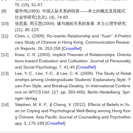
刊, (15), 51-67.
[9]
翟学伟(1993). 中国人际关系的特质——本土的概念及其模式.
社会学研究(北京), (4), 74-83.
[10]
张思嘉, 周玉慧(2004). 缘与婚前关系的发展. 本土心理学研究,
(21), 85-123.
[11]
Chen, L. (2009). Ro-mantic Relationship and “Yuan”: A Prelimi
nary Study of Chinese in Hong Kong. Communication Resear
ch Reports, 26, 253-258.[
CrossRef
]
[12]
Knee, C. R. (2003). Implicit Theories of Relationships: Orienta
tions toward Evaluation and Cultivation. Journal of Personality
and Social Psychology, 7, 41-45.[
CrossRef
]
[13]
Lee, Y.-C., Lee, Y.-C., & Lee, C.-K. (2009). The Study of Relati
onships among Undergraduate Students’ Explanatory Style, Y
uan-Fen Style, and Breakup-Dealing. In International Confere
nce on WTCS (Vol. 117, pp. 393-400). Berlin Heidelberg: Spri
nger-Verlag.
[14]
Stephen, M. K. F., & Cheng, V. (2012). Effects of Beliefs in Yu
an on Coping and Psychological Well-Being among Hong Kon
g Chinese. Asia Pacific Journal of Counselling and Psychother
apy, 3, 175-189.[
CrossRef
]