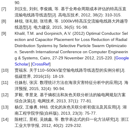
90.
[7]
刘汉生, 刘剑, 李俊娥, 等. 基于全寿命周期成本评估的特高压直
流输电线路导线选型[J]. 高电压技术, 2012, 38(2): 310-315.
[8]
林锐, 张礼朝, 张培勇, 等. 1000kV特高压交流输电线路大跨越导
线选型[J]. 电力建设, 2015, 36(5): 91-98.
[9]
Khalil, T.M. and Gorpinich, A.V. (2012) Optimal Conductor Sel
ection and Capacitor Placement for Loss Reduction of Radial
Distribution Systems by Selective Particle Swarm Optimizatio
n. Seventh International Conference on Computer Engineerin
g & Systems, Cairo, 27-29 November 2012, 215-220. [
Google
Scholar
] [
CrossRef
]
[10]
贾福东. 关于110~500kV架空输电线路导线选型的实例分析[J].
低碳世界, 2016(15): 18-19.
[11]
任姝彤, 张滨. 数理统计方法在海浪灾害特征分析中的应用[J]. 海
洋预报, 2015, 32(4): 90-94.
[12]
罗毅, 李昱龙. 基于熵权法和灰色关联分析法的输电网规划方案
综合决策[J]. 电网技术, 2013, 37(1): 77-81.
[13]
杨仪, 王修勇, 钟桔. 优化的灰色关联分析初值法及其应用[J]. 湖
南工程学院学报(自科版), 2013, 23(3): 75-77.
[14]
陈鲤江, 景程, 吴姚鑫, 等. 数学表达式的归一化方法研究[J]. 浙江
工业大学学报, 2012, 40(2): 229-232.