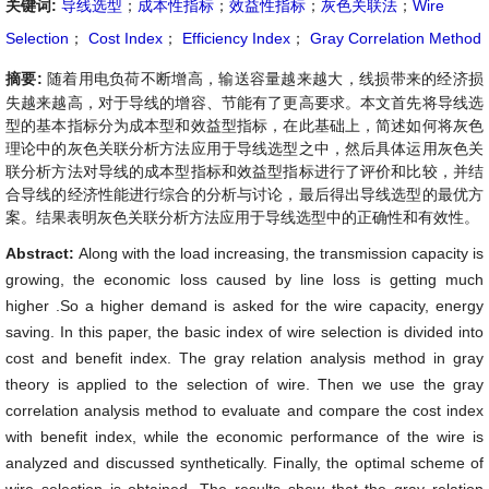
关键词:
导线选型
；
成本性指标
；
效益性指标
；
灰色关联法
；
Wire
Selection
；
Cost Index
；
Efficiency Index
；
Gray Correlation Method
摘要:
随着用电负荷不断增高，输送容量越来越大，线损带来的经济损
失越来越高，对于导线的增容、节能有了更高要求。本文首先将导线选
型的基本指标分为成本型和效益型指标，在此基础上，简述如何将灰色
理论中的灰色关联分析方法应用于导线选型之中，然后具体运用灰色关
联分析方法对导线的成本型指标和效益型指标进行了评价和比较，并结
合导线的经济性能进行综合的分析与讨论，最后得出导线选型的最优方
案。结果表明灰色关联分析方法应用于导线选型中的正确性和有效性。
Abstract:
Along with the load increasing, the transmission capacity is
growing, the economic loss caused by line loss is getting much
higher .So a higher demand is asked for the wire capacity, energy
saving. In this paper, the basic index of wire selection is divided into
cost and benefit index. The gray relation analysis method in gray
theory is applied to the selection of wire. Then we use the gray
correlation analysis method to evaluate and compare the cost index
with benefit index, while the economic performance of the wire is
analyzed and discussed synthetically. Finally, the optimal scheme of