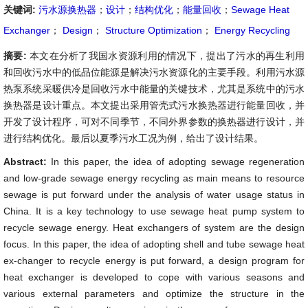
关键词:
污水源换热器
；
设计
；
结构优化
；
能量回收
；
Sewage Heat
Exchanger
；
Design
；
Structure Optimization
；
Energy Recycling
摘要:
本文在分析了我国水资源利用的情况下，提出了污水的再生利用
和回收污水中的低品位能源是解决污水资源化的主要手段。利用污水源
热泵系统采暖供冷是回收污水中能量的关键技术，尤其是系统中的污水
换热器是设计重点。本文提出采用管壳式污水换热器进行能量回收，并
开发了设计程序，可对不同季节，不同外界参数的换热器进行设计，并
进行结构优化。最后以夏季污水工况为例，给出了设计结果。
Abstract:
In this paper, the idea of adopting sewage regeneration
and low-grade sewage energy recycling as main means to resource
sewage is put forward under the analysis of water usage status in
China. It is a key technology to use sewage heat pump system to
recycle sewage energy. Heat exchangers of system are the design
focus. In this paper, the idea of adopting shell and tube sewage heat
ex-changer to recycle energy is put forward, a design program for
heat exchanger is developed to cope with various seasons and
various external parameters and optimize the structure in the