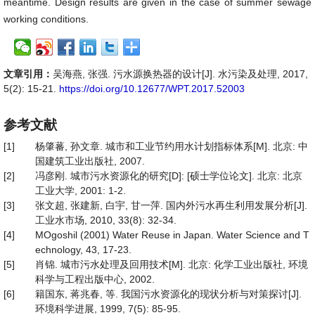
meantime. Design results are given in the case of summer sewage
working conditions.
文章引用：
吴海燕, 张强. 污水源换热器的设计[J]. 水污染及处理, 2017,
5(2): 15-21.
https://doi.org/10.12677/WPT.2017.52003
参考文献
[1]
杨肇蕃, 孙文章. 城市和工业节约用水计划指标体系[M]. 北京: 中
国建筑工业出版社, 2007.
[2]
冯彦刚. 城市污水资源化的研究[D]: [硕士学位论文]. 北京: 北京
工业大学, 2001: 1-2.
[3]
张文超, 张建新, 白宇, 甘一萍. 国内外污水再生利用发展分析[J].
工业水市场, 2010, 33(8): 32-34.
[4]
MOgoshil (2001) Water Reuse in Japan. Water Science and T
echnology, 43, 17-23.
[5]
肖锦. 城市污水处理及回用技术[M]. 北京: 化学工业出版社, 环境
科学与工程出版中心, 2002.
[6]
籍国东, 蒋兆春, 等. 我国污水资源化的现状分析与对策探讨[J].
环境科学进展, 1999, 7(5): 85-95.