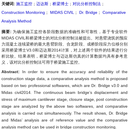
关键词:
施工监控
；
迈达斯
；
桥梁博士
；
对比分析控制法
；
Construction Monitoring
；
MIDAS CIVIL
；
Dr. Bridge
；
Comparative
Analysis Method
摘要:
为确保施工监控各阶段数据的准确性和可靠性，基于专业软件
MIDAS CIVIL和桥梁博士的对比分析控制法被提出。对悬臂浇筑的预应
力混凝土连续梁桥的最大悬臂阶段、合龙阶段、成桥阶段应力位移分别
采用桥梁博士V3.0和迈达斯2014计算，对上述两个软件的结果进行分
析比较。结果表明，桥梁博士与迈达斯仿真的计算数据均具有参考意
义，该对比分析控制法可用于桥梁施工监控。
Abstract:
In order to ensure the accuracy and reliability of the
construction stage data, a comparative analysis method is proposed
based on two professional softwares, which are Dr. Bridge v3.0 and
Midas civil2014. The continuous beam bridge’s displacement and
stress of maximum cantilever stage, closure stage, post construction
stage are analyzed by the above two softwares, and comparative
analysis is carried out simultaneously. The result shows, Dr. Bridge
and Midas’ analysis are of reference value and the comparative
analysis method can be used in bridge construction monitoring.