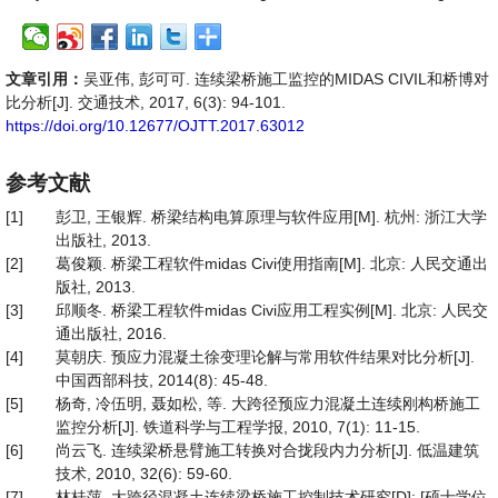
文章引用：
吴亚伟, 彭可可. 连续梁桥施工监控的MIDAS CIVIL和桥博对
比分析[J]. 交通技术, 2017, 6(3): 94-101.
https://doi.org/10.12677/OJTT.2017.63012
参考文献
[1]
彭卫, 王银辉. 桥梁结构电算原理与软件应用[M]. 杭州: 浙江大学
出版社, 2013.
[2]
葛俊颖. 桥梁工程软件midas Civi使用指南[M]. 北京: 人民交通出
版社, 2013.
[3]
邱顺冬. 桥梁工程软件midas Civi应用工程实例[M]. 北京: 人民交
通出版社, 2016.
[4]
莫朝庆. 预应力混凝土徐变理论解与常用软件结果对比分析[J].
中国西部科技, 2014(8): 45-48.
[5]
杨奇, 冷伍明, 聂如松, 等. 大跨径预应力混凝土连续刚构桥施工
监控分析[J]. 铁道科学与工程学报, 2010, 7(1): 11-15.
[6]
尚云飞. 连续梁桥悬臂施工转换对合拢段内力分析[J]. 低温建筑
技术, 2010, 32(6): 59-60.
[7]
林桂萍. 大跨径混凝土连续梁桥施工控制技术研究[D]: [硕士学位