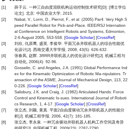
[1]
薛子云. 一种三自由度混联机构运动控制技术研究[D]: [博士学位
论文]. 北京: 中国农业大学, 2015.
[2]
Nabat, V., Lorm, D., Pierrot, F., et al. (2005) Par4: Very High S
peed Parallel Robot for Pick-and-Place. IEEE/RSJ Internation
al Conference on Intelligent Robots and Systems, Edmonton,
2-6 August 2005, 553-558. [
Google Scholar
] [
CrossRef
]
[3]
刘欣, 仇原鹰, 盛英, 李俊华. 平面冗余并联机器人的综合性能优
化设计[J]. 西南交通大学学报, 2008, 43(5): 626-632.
[4]
张春凤, 赵辉. 3RRR并联机器人的优化设计研究[J]. 机械工程与
自动化, 2006(4): 92-96.
[5]
Gosselin, C. and Angeles, J.A. (1991) Global Performance Ind
ex for the Kinematic Optimization of Robotic Ma-nipulators. Tr
ansaction of the ASME, Journal of Mechanical Design, 113, 22
0-226. [
Google Scholar
] [
CrossRef
]
[6]
Salisbury, J.K. and Craig, J. (1982) Articulated Hands: Force
Control and Kinematic Is-sues. International Journal of Roboti
cs Research, 1, 4-17. [
Google Scholar
] [
CrossRef
]
[7]
张立杰, 刘颖, 黄真. 平面2自由度驱动冗余并联机器人的性能分
析[J]. 机械工程学报, 2006, 42(7): 181-185.
[8]
张立杰, 李永泉. 一种冗余驱动并联机器人机构工作空间及奇异
的研究[J]. 中国机械工程, 2009(23): 2787-2790.