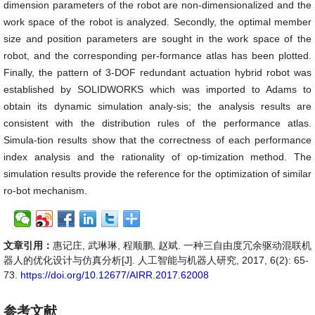
dimension parameters of the robot are non-dimensionalized and the
work space of the robot is analyzed. Secondly, the optimal member
size and position parameters are sought in the work space of the
robot, and the corresponding per-formance atlas has been plotted.
Finally, the pattern of 3-DOF redundant actuation hybrid robot was
established by SOLIDWORKS which was imported to Adams to
obtain its dynamic simulation analy-sis; the analysis results are
consistent with the distribution rules of the performance atlas.
Simula-tion results show that the correctness of each performance
index analysis and the rationality of op-timization method. The
simulation results provide the reference for the optimization of similar
ro-bot mechanism.
文章引用：
惠记庄, 武琳琳, 程顺鹏, 赵斌. 一种三自由度冗余驱动混联机
器人的优化设计与仿真分析[J]. 人工智能与机器人研究, 2017, 6(2): 65-
73.
https://doi.org/10.12677/AIRR.2017.62008
参考文献