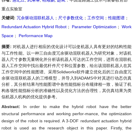
作者:
惠记庄
,
武琳琳
,
程顺鹏
,
赵斌
：中国道路施工技术与装备教育部
重点实验室
关键词:
冗余驱动混联机器人
；
尺寸参数优化
；
工作空间
；
性能图谱
；
Redundant Actuation Hybrid Robot
；
Parameter Optimization
；
Work
Space
；
Performance Map
摘要:
对机器人进行相应的优化设计可以使机器人具有更好的结构性能
与工作性能。以一种三自由度冗余驱动混联机器人为研究对象，对该机
器人尺寸参数无量纲化并分析该机器人可达的工作空间，进而在混联机
器人工作空间中找出最优杆件尺寸和位置参数，绘出该混联机器人在其
工作空间中的性能图谱。采用Solidworks软件建立优化后的三自由度冗
余驱动混联机器人的三维模型，并导入到ADAMS中对其进行动态仿真
分析，其分析结果与性能图谱中各性能指标分布规律相一致，验证了机
构各项性能指标分析的准确性以及优化方法的合理性，其仿真结果为类
似机器人机构的优化提供参考。
Abstract:
In order to make the hybrid robot have the better
structural performance and working perfor-mance, the optimization
design of the robot is required. A 3-DOF redundant actuation hybrid
robot is used as the research object in this paper. Firstly, the