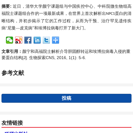
摘要:
近日，清华大学颜宁课题组与中国疾控中心、中科院微生物组高
福院士课题组合作的一项最新成果，在世界上首次解析出
蛋白的清
NPC1
晰结构，并初步揭示了它的工作过程，从而为干预、治疗罕见遗传疾
病“尼曼—皮克病”和埃博拉病毒打开了新大门。
文章引用：
颜宁和高福院士解析介导胆固醇转运和埃博拉病毒入侵的重
要蛋白结构[J]. 生物探索CNS, 2016, 1(1): 5-6.
参考文献
投稿
友情链接