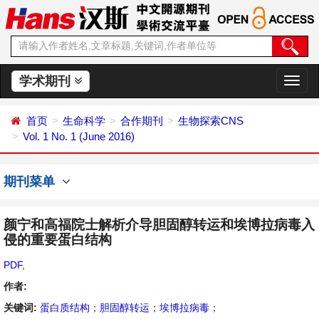
学术期刊
切
换
导
首页
生命科学
合作期刊
生物探索CNS
航
Vol. 1 No. 1 (June 2016)
期刊菜单
颜宁和高福院士解析介导胆固醇转运和埃博拉病毒入
侵的重要蛋白结构
PDF
,
作者:
关键词:
蛋白质结构
；
胆固醇转运
；
埃博拉病毒
；