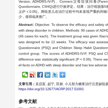
Version, ADHDRS-IV-P)、Conners父母症状问卷(Paren
Questionnaire, CSHQ)进行疗效评定。结果：治疗组
义(P < 0.05)。两组患儿在治疗过程中均未发现严重
少，值得临床推广。
Abstract:
Objective: To observe the efficacy and safety of 
with sleep disorder in children. Methods: 90 cases of ADH
(45 cases for each). The treatment group was given Xiao’e
was designed to be 12 weeks. The efficacy was assess
Questionnaire (PSQ) and Children Sleep Habit Questionnai
control group. The scores of ADHDRS-IV-P, PSQ and CSH
difference was statistically significant (P < 0.05). There w
ef-fects on ADHD with sleep disorder and has low adverse dr
文章引用：
吴启富, 赵宁, 匡彪. 小儿智力糖浆治疗注意缺陷多动障碍
https://doi.org/10.12677/ACRP.2017.51001
参考文献