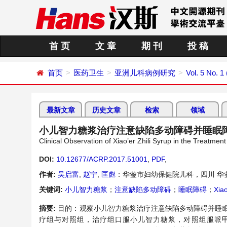
首 页
文 章
期 刊
投 稿
首页
医药卫生
亚洲儿科病例研究
Vol. 5 No. 1
最新文章
历史文章
检索
领域
小儿智力糖浆治疗注意缺陷多动障碍并睡眠
Clinical Observation of Xiao’er Zhili Syrup in the Treatment
DOI:
10.12677/ACRP.2017.51001
,
PDF
,
作者:
吴启富
,
赵宁
,
匡彪
：华蓥市妇幼保健院儿科，四川 华
关键词:
小儿智力糖浆
；
注意缺陷多动障碍
；
睡眠障碍
；
Xiao
摘要:
目的：观察小儿智力糖浆治疗注意缺陷多动障碍并睡眠
疗组与对照组，治疗组口服小儿智力糖浆，对照组服哌甲酯，疗程12