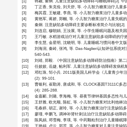
[1]
韩颖, 秦炯. 儿童注意缺陷多动障碍与睡眠障碍[J]. 中国实用儿科
[2]
丁正香, 朱克俭, 刘天舒, 等. 小儿智力糖浆治疗儿童多动症50
[3]
梅其霞, 王敏建, 李燕, 等. 小儿智力糖浆治疗儿童多动症临床分析[
[4]
黄艳军, 蒋娇, 郑帼, 等. 小儿智力糖浆治疗儿童失眠的临床疗效
[5]
秦炯. 注意缺陷多动障碍主要诊断标准简介与比较[J]. 实用儿科临
[6]
刘连启, 穆朝娟, 王汝展, 等. 小学生睡眠问题及相关因素[J].
[7]
王巧敏. 水稻游戏治疗对儿童注意缺陷多动障碍的疗效研究[D
[8]
李生慧, 金星明, 沈晓明, 等. 儿童睡眠习惯问卷中文版制定及测
[9]
刘海润, 秦岭, 张鸿, 等. Das-Naglieri认知评估
540-543.
[10]
刘靖, 郑毅. 《中国注意缺陷多动障碍防治指南》第二版解读[J]
[11]
任姣姣, 岳婕, 帖利军. 儿童注意缺陷多动障碍发病机制的研究进展
[12]
邓红珠, 邹小兵. 2011版美国儿科学会《儿童青少年注
(2): 99-101.
[13]
曹银利, 崔勤涛, 唐成和, 等. CLOCK基因T3111
(4): 285-288.
[14]
金嘉郦, 刘璐, 李海梅, 等. 昼夜节律钟基因多态性与儿童注
[15]
王舒雅, 欧光顺, 陈虹, 等. 小儿智力糖浆对比利他林治疗儿
[16]
毛春婷, 胡正, 谢玲, 等. 小儿智力糖浆治疗注意缺陷多动障碍患
[17]
廖瑾, 申鹏飞. 调神补肾针刺法治疗注意缺陷多动障碍疗效观察[J
[18]
陈凤娟, 邓雪梅, 李瑛, 等. 中药颗粒剂治疗儿童睡眠障碍临床观察
[19]
王艳娟, 卢云, 郑芹, 等. 小儿智力糖浆对儿童注意缺陷多动障