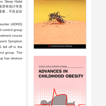
Sleep Habit
比较差异有统计学意
效显著，不良反应
 disorder (ADHD)
d control group
reatment course
Parent Symptom
fell off in the
rol group. The
yrup has obvious