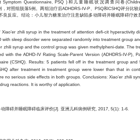
t Symptom Questionnaire, PSQ )和儿童睡眠状况调查问卷(Children 
脱落5例，对照组脱落5例。两组治疗后ADHDRS-IV-P、PSQ和CSHQ评分
的药物不良反应。结论：小儿智力糖浆治疗注意缺陷多动障碍并睡眠障碍疗
Xiao’er zhili syrup in the treatment of attention defi-cit hyperactivity
D with sleep disorder were separated randomly into treatment group an
r zhili syrup and the control group was given methylpheni-date. The t
ed with the ADHD-IV Rating Scale-Parent Version (ADHDRS-IV-P), 
re (CSHQ). Results: 5 patients fell off in the treatment group and 5 
Q after treatment in treatment group were lower than that in cont
ere no serious side effects in both groups. Conclusions: Xiao’er zhili s
ug reactions. It is worthy of application.
并睡眠障碍临床评价[J]. 亚洲儿科病例研究, 2017, 5(1): 1-6.