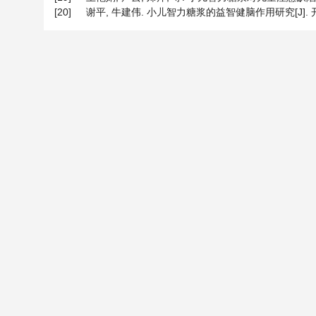
[20]
谢平, 牛建伟. 小儿智力糖浆的益智健脑作用研究[J]. 开封医专