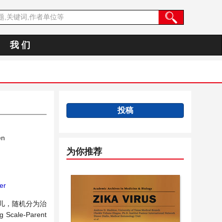
我 们
投稿
en
为你推荐
er
儿，随机分为治
le-Parent