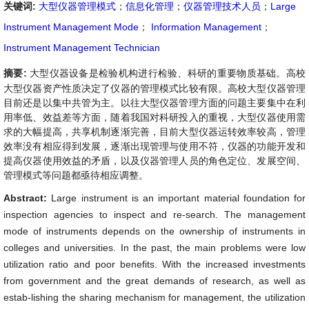
关键词:
大型仪器管理模式
；
信息化管理
；
仪器管理技术人员
；
Large
Instrument Management Mode
；
Information Management
；
Instrument Management Technician
摘要:
大型仪器设备是检验机构进行检验、科研的重要物质基础。高校
大型仪器资产性质决定了仪器的管理模式比较有限。高校大型仪器管理
目前还是以集中共管为主。以往大型仪器管理方面的问题主要集中在利
用率低、效益差等方面，随着我国对科研投入的重视，大型仪器使用需
求的大幅提高，共享机制逐渐完善，目前大型仪器运转效率较高，管理
效率没有相应得到发展，逐渐出现管理与使用不符，仪器的功能开发和
提高仪器使用效益的矛盾，以及仪器管理人员的角色定位、发展空间、
管理模式等问题都亟待相应调整。
Abstract:
Large instrument is an important material foundation for
inspection agencies to inspect and re-search. The management
mode of instruments depends on the ownership of instruments in
colleges and universities. In the past, the main problems were low
utilization ratio and poor benefits. With the increased investments
from government and the great demands of research, as well as
estab-lishing the sharing mechanism for management, the utilization