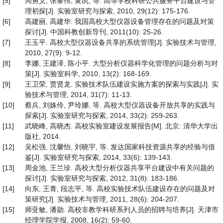
[5]
周勇义, 张黎伟, 黄凯, 等. 高等学校科研公共服务平台建设与管
理初探[J]. 实验室研究与探索, 2010, 29(12): 175-176.
[6]
高建丽, 高建华. 我国高校大型仪器设备管理存在的问题及对策
探讨[J]. 中国科教创新导刊, 2011(10): 25-26.
[7]
王玉平. 高校大型仪器设备共享的系统管理[J]. 实验技术与管理,
2010, 27(9): 9-12.
[8]
李娜, 王建泽, 陈小平. 大型分析仪器科学化管理的问题分析与对
策[J]. 实验室科学, 2010, 13(2): 168-169.
[9]
王卫荣, 贾贤龙. 实验技术队伍建设实施方案的探索与实践[J]. 实
验技术与管理, 2014, 31(7): 11-13.
[10]
蔡兵, 刘姝伶, 尹玲娜, 等. 高校大型仪器设备开放共享的实践与
探索[J]. 实验室研究与探索, 2014, 33(2): 259-263.
[11]
武晓峰, 高晓杰. 高校实验室建设发展报告[M]. 北京: 清华大学出
版社, 2014.
[12]
吴松强, 沈馨怡, 刘晓宇, 等. 发达国家科技资源共享的经验与借
鉴[J]. 实验室研究与探索, 2014, 33(6): 139-143.
[13]
周金池, 王兰珍. 高校大型分析仪器共享平台建设中有关问题的
探讨[J]. 实验室研究与探索, 2012, 31(8): 183-186.
[14]
向东, 王青, 段志平, 等. 高校实验技术队伍建设存在的问题及对
策研究[J]. 实验技术与管理, 2011, 28(6): 204-207.
[15]
师亚敏, 潘勋. 高校非教学科研系列人员的招聘与培养[J]. 天津市
经理学院学报, 2008, 16(2): 59-60.