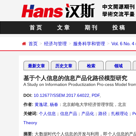
首 页
文 章
期 刊
投 稿
首页
经济与管理
服务科学和管理
Vol. 6 No. 4
最新文章
历史文章
检索
领域
基于个人信息的信息产品化路径模型研究
A Study on Information Productization Pro-cess Model fro
DOI:
10.12677/SSEM.2017.64022
,
PDF
,
作者:
黄逸珺
,
杨春
：北京邮电大学经济管理学院，北京
关键词:
个人信息
；
信息产品
；
产品化
；
路径
；
扎根理论
；
P
Theory
摘要:
大数据时代个人信息的开发与利用，即个人信息的产