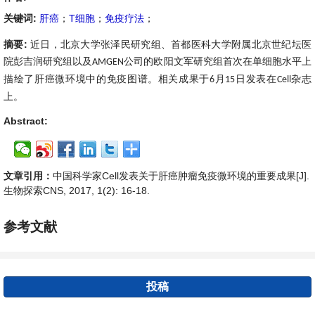
关键词:
肝癌
；
T细胞
；
免疫疗法
；
摘要:
近日，北京大学张泽民研究组、首都医科大学附属北京世纪坛医
院彭吉润研究组以及
公司的欧阳文军研究组首次在单细胞水平上
AMGEN
描绘了肝癌微环境中的免疫图谱。相关成果于
月
日发表在
杂志
6
15
Cell
上。
Abstract:
文章引用：
中国科学家Cell发表关于肝癌肿瘤免疫微环境的重要成果[J].
生物探索CNS, 2017, 1(2): 16-18.
参考文献
投稿