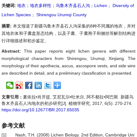
关键词:
地衣
；
地衣多样性
；
乌鲁木齐县石人沟
；
Lichen
；
Diversity of
Lichen Species
；
Shirengou Urumqi County
摘要:
本文报道了新疆乌鲁木齐县石人沟采集的8种不同属的地衣，并对
其地衣体和子囊盘形态结构，以及子囊、子囊孢子和侧丝等解剖结构进
行详细描述和初步鉴定。
Abstract:
This paper reports eight lichen genera with different
morphological characters from Shirengou, Urumqi, Xinjiang. The
morphology of their apothecia, ascus, ascospore vests, and side wire
are described in detail, and a preliminary classification is presented.
文章引用：
夏依拉•肖开提, 艾尼瓦尔•吐米尔, 阿不都拉•阿巴斯. 新疆乌
鲁木齐县石人沟地衣的初步研究[J]. 植物学研究, 2017, 6(5): 270-274.
https://doi.org/10.12677/BR.2017.65035
参考文献
[1]
Nash, T.H. (2008) Lichen Biology. 2nd Edition, Cambridge Uni