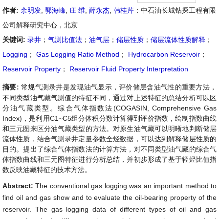
作者:
余明发
,
郭海峰
,
庄 维
,
薛永杰
,
韩桂芹
：中石油长城钻探工程有限
公司解释研究中心，北京
关键词:
录井
；
气测比值法
；
油气层
；
储层性质
；
储层流体性质解释
；
Logging
；
Gas Logging Ratio Method
；
Hydrocarbon Reservoir
；
Reservoir Property
；
Reservoir Fluid Property Interpretation
摘要:
常规气测录井是发现油气显示，评价储层含油气性的重要方法，
不同类型油气藏气测值的特征不同，通过对上述特征的总结分析可以区
分油气藏类型。综合气体指数法(COGASIN, Comprehensive Gas
Index)，是利用C1~C5组分体积分数计算得到评价指数，绘制指数曲线
和三元图来区分油气藏类型的方法。对原生油气藏可以明晰地判断储层
流体性质，结合气测录井定量参数全烃数据，可以达到解释储层性质的
目的。提出了综合气体指数法的计算方法，对不同类型油气藏的综合气
体指数曲线和三元图特征进行分析总结，并初步形成了基于轻烃比值指
数反映油藏特征的技术方法。
Abstract:
The conventional gas logging was an important method to
find oil and gas show and to evaluate the oil-bearing property of the
reservoir. The gas logging data of different types of oil and gas