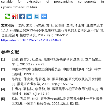
suitable for extraction of procyanidins components in
Lycium ruthenicum
Murr.
文章引用：
谭亮, 朱力, 冯志豪, 冀恬, 迟晓峰, 董琦, 李玉林. 亚临界流体
1,1,1,2-四氟乙烷(R134a)萃取黑果枸杞原花青素的工艺研究及不同产地
含量测定[J]. 植物学研究, 2017, 6(5): 304-312.
https://doi.org/10.12677/BR.2017.65040
参考文献
[1]
彭强, 白雪芳, 杜昱光. 黑果枸杞多糖的研究进展[J]. 农产品加工
学刊, 2010(12): 77-79.
[2]
中国科学院中国植物志编辑委员会. 中国植物志[M]. 北京: 科学
出版社, 1999: 10.
[3]
陈海魁, 蒲凌奎, 曹君迈, 等. 黑果枸杞的研究现状及其开发利用
[J]. 黑龙江农业科学, 2008, 12(5): 155-157.
[4]
甘青梅, 骆桂法, 李普衍, 等. 藏药黑果枸杞开发利用的研究[J]. 青
海科技, 1997, 4(1): 17-19.
[5]
马玲, 孔星芸, 刘红. 原子吸收光谱法测定黑果枸杞中十三种微量
元素[J]. 中国卫生检验杂志, 2002,12(1): 52-53.