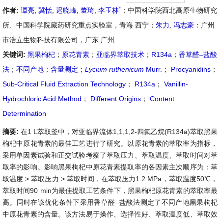
*
作者:
谭亮
,
冀恬
,
迟晓峰
,
董琦
,
李玉林
：中国科学院西北高原生物研究
所、中国科学院藏药研究重点实验室，青海 西宁；
朱力
,
冯志豪
：广州
市浩立生物科技有限公司，广东 广州
关键词:
黑果枸杞
；
原花青素
；
亚临界萃取技术
；
R134a
；
香草醛–盐酸
法
；
不同产地
；
含量测定
；
Lycium ruthenicum
Murr.
；
Procyanidins
；
Sub-Critical Fluid Extraction Technology
；
R134a
；
Vanillin-
Hydrochloric Acid Method
；
Different Origins
；
Content
Determination
摘要:
在1 L萃取釜中，对亚临界流体1,1,1,2-四氟乙烷(R134a)萃取黑果
枸杞中原花青素的最佳工艺进行了研究。以原花青素的萃取率为指标，
采用单因素试验和正交试验考察了萃取压力、萃取温度、萃取时间对萃
取率的影响。影响黑果枸杞中原花青素提取率的各因素主次顺序为：萃
取温度 > 萃取压力 > 萃取时间，在萃取压力1.2 MPa，萃取温度50℃，
萃取时间90 min为最佳提取工艺条件下，黑果枸杞原花青素的萃取率最
高。同时在该优化条件下采用香草醛–盐酸法测定了不同产地黑果枸杞
中原花青素的含量。该方法易于操作、选择性好、萃取温度低、萃取效