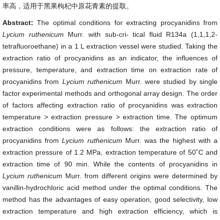
率高，适用于黑果枸杞中原花青素的提取。
Abstract:
The optimal conditions for extracting procyanidins from
Lycium ruthenicum
Murr. with sub-cri- tical fluid R134a (1,1,1,2-
tetrafluoroethane) in a 1 L extraction vessel were studied. Taking the
extraction ratio of procyanidins as an indicator, the influences of
pressure, temperature, and extraction time on extraction rate of
procyanidins from
Lycium ruthenicum
Murr. were studied by single
factor experimental methods and orthogonal array design. The order
of factors affecting extraction ratio of procyanidins was extraction
temperature > extraction pressure > extraction time. The optimum
extraction conditions were as follows: the extraction ratio of
procyanidins from
Lycium ruthenicum
Murr. was the highest with a
extraction pressure of 1.2 MPa, extraction temperature of 50˚C and
extraction time of 90 min. While the contents of procyanidins in
Lycium ruthenicum
Murr. from different origins were determined by
vanillin-hydrochloric acid method under the optimal conditions. The
method has the advantages of easy operation, good selectivity, low
extraction temperature and high extraction efficiency, which is