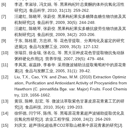
[6]
李进, 李淑珍, 冯文娟, 等. 黑果枸杞叶总黄酮的体外抗氧化活性
研究[J]. 食品科学, 2010, 31(13): 259-262.
[7]
汪建红, 陈晓琴, 张蔚佼. 黑果枸杞果实多糖降血糖生物功效及其
机制研究[J]. 食品科学, 2009, 30(5): 244-248.
[8]
汪建红, 陈晓琴, 张蔚佼. 黑果枸杞果实多糖抗疲劳生物功效及其
机制研究[J]. 食品科技, 2009, 34(2): 203-206.
[9]
于东, 陈桂星, 方忠祥, 等. 花色苷提取、分离纯化及鉴定的研究
进展[J]. 食品与发酵工业, 2009, 35(3): 127-132.
[10]
张瑞芬, 徐金瑞, 张名位, 等. 黑大豆种皮花色苷提取物抗兔动脉
粥样硬化作用[J]. 营养学报, 2007, 29(5): 479- 484.
[11]
李凤英, 崔蕊静, 李春华. 采用微波辅助法提取葡萄籽中的原花青
素[J]. 食品与发酵工业, 2005, 31(1): 39-42.
[12]
Liu, T.X., Cao, Y.N. and Zhao, M.M. (2010) Extraction Optimiz
ation, Purification and Antioxidant Activity of Procyanidins from
Hawthorn (C. pinnatifida Bge. var. Major) Fruits. Food Chemis
try, 119, 1656-1662.
[13]
黄琼, 陈蝉, 彭宏, 等. 微波法萃取紫色甘薯皮原花青素工艺的研
究[J]. 食品科技, 2010, 35(4): 199-203.
[14]
徐怀德, 闫宁环, 陈伟, 等. 黑莓原花青素超声波辅助提取优化及
抗氧化性研究[J]. 农业工程学报, 2008, 24(2): 264-269.
[15]
刘庆文. 超声强化超临界CO2萃取山楂果中原花青素的研究[J].