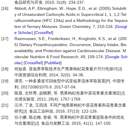
食品研究与开发, 2010, 31(8): 234-237.
[16]
Abbott, A.P., Eltringham, W., Hope, E.G., et al. (2005) Solubilit
y of Unsaturated Carboxylic Acids in Supercritical 1, 1, 1,2-Tet
rafluoroethane (HFC 134a) and a Methodology for the Separa
tion of Ternary Mixtures. Green Chemistry, 7, 210-216. [
Googl
e Scholar
] [
CrossRef
]
[17]
Rasmussen, S.E., Frederiksen, H., Krogholm, K.S., et al. (200
5) Dietary Proanthocyanidins: Occurrence, Dietary Intake, Bio
availability, and Protection against Cardiovascular Disease. M
olecular Nutrition & Food Research, 49, 159-174. [
Google Sch
olar
] [
CrossRef
] [
PubMed
]
[18]
何如喜. 亚临界萃取技术生产黑果枸杞花青素片可行性探讨[J].
中国资源综合利用, 2014, 32(5): 34-36.
[19]
谭亮. 一种多通道可回收型中试亚临界流体萃取装置[P]. 中国专
利, 201720801070.6. 2017-07-04.
[20]
陈晨, 文怀秀, 赵晓辉, 等. 黑果枸杞色素中原花青素含量测定[J].
光谱实验室, 2011, 28(4): 1767-1769.
[21]
汪洋, 丁龙, 王四清. 不同产地黑果枸杞中原花青素和花青素含量
研究[J]. 食品工业科技, 2016, 37(13): 122-126.
[22]
任小娜, 陈志梅, 曾俊, 等. 黑果枸杞中原花青素提取条件的优化
与含量测定[J]. 食品与发酵工业, 2015, 41(1): 147-150.