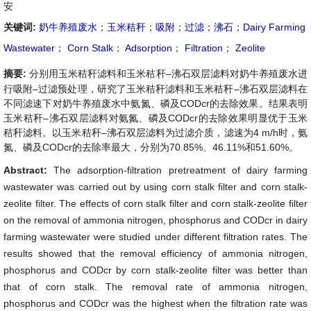
安
关键词:
奶牛养殖废水
；
玉米秸秆
；
吸附
；
过滤
；
沸石
；
Dairy Farming
Wastewater
；
Corn Stalk
；
Adsorption
；
Filtration
；
Zeolite
摘要:
分别用玉米秸秆滤料和玉米秸秆–沸石双层滤料对奶牛养殖废水进
行吸附–过滤预处理，研究了玉米秸秆滤料和玉米秸秆–沸石双层滤料在
不同滤速下对奶牛养殖废水中氨氮、磷及CODcr的去除效果。结果表明
玉米秸秆–沸石双层滤料对氨氮、磷及CODcr的去除效果明显优于玉米
秸秆滤料。以玉米秸秆–沸石双层滤料为过滤介质，滤速为4 m/h时，氨
氮、磷及CODcr的去除率最大，分别为70.85%、46.11%和51.60%。
Abstract:
The adsorption-filtration pretreatment of dairy farming
wastewater was carried out by using corn stalk filter and corn stalk-
zeolite filter. The effects of corn stalk filter and corn stalk-zeolite filter
on the removal of ammonia nitrogen, phosphorus and CODcr in dairy
farming wastewater were studied under different filtration rates. The
results showed that the removal efficiency of ammonia nitrogen,
phosphorus and CODcr by corn stalk-zeolite filter was better than
that of corn stalk. The removal rate of ammonia nitrogen,
phosphorus and CODcr was the highest when the filtration rate was