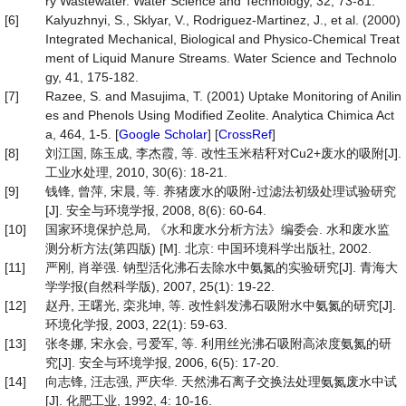
ry Wastewater. Water Science and Technology, 32, 73-81.
[6]
Kalyuzhnyi, S., Sklyar, V., Rodriguez-Martinez, J., et al. (2000)
Integrated Mechanical, Biological and Physico-Chemical Treat
ment of Liquid Manure Streams. Water Science and Technolo
gy, 41, 175-182.
[7]
Razee, S. and Masujima, T. (2001) Uptake Monitoring of Anilin
es and Phenols Using Modified Zeolite. Analytica Chimica Act
a, 464, 1-5. [
Google Scholar
] [
CrossRef
]
[8]
刘江国, 陈玉成, 李杰霞, 等. 改性玉米秸秆对Cu2+废水的吸附[J].
工业水处理, 2010, 30(6): 18-21.
[9]
钱锋, 曾萍, 宋晨, 等. 养猪废水的吸附-过滤法初级处理试验研究
[J]. 安全与环境学报, 2008, 8(6): 60-64.
[10]
国家环境保护总局, 《水和废水分析方法》编委会. 水和废水监
测分析方法(第四版) [M]. 北京: 中国环境科学出版社, 2002.
[11]
严刚, 肖举强. 钠型活化沸石去除水中氨氮的实验研究[J]. 青海大
学学报(自然科学版), 2007, 25(1): 19-22.
[12]
赵丹, 王曙光, 栾兆坤, 等. 改性斜发沸石吸附水中氨氮的研究[J].
环境化学报, 2003, 22(1): 59-63.
[13]
张冬娜, 宋永会, 弓爱军, 等. 利用丝光沸石吸附高浓度氨氮的研
究[J]. 安全与环境学报, 2006, 6(5): 17-20.
[14]
向志锋, 汪志强, 严庆华. 天然沸石离子交换法处理氨氮废水中试
[J]. 化肥工业, 1992, 4: 10-16.