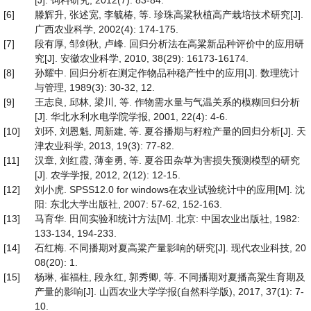
[J]. 饲料研究, 2012(7): 83-84.
[6]
滕辉升, 张述宽, 李毓椿, 等. 珍珠高粱秋植高产栽培技术研究[J].
广西农业科学, 2002(4): 174-175.
[7]
段有厚, 邹剑秋, 卢峰. 回归分析法在高粱新品种评价中的应用研
究[J]. 安徽农业科学, 2010, 38(29): 16173-16174.
[8]
孙耀中. 回归分析在测定作物品种稳产性中的应用[J]. 数理统计
与管理, 1989(3): 30-32, 12.
[9]
王志良, 邱林, 梁川, 等. 作物需水量与气温关系的模糊回归分析
[J]. 华北水利水电学院学报, 2001, 22(4): 4-6.
[10]
刘环, 刘恩魁, 周新建, 等. 夏谷播期与籽粒产量的回归分析[J]. 天
津农业科学, 2013, 19(3): 77-82.
[11]
汉章, 刘红霞, 薄奎勇, 等. 夏谷田杂草为害损失预测模型的研究
[J]. 农学学报, 2012, 2(12): 12-15.
[12]
刘小虎. SPSS12.0 for windows在农业试验统计中的应用[M]. 沈
阳: 东北大学出版社, 2007: 57-62, 152-163.
[13]
马育华. 田间实验和统计方法[M]. 北京: 中国农业出版社, 1982:
133-134, 194-233.
[14]
石红梅. 不同播期对夏高粱产量影响的研究[J]. 现代农业科技, 20
08(20): 1.
[15]
杨琳, 崔福柱, 段永红, 郭秀卿, 等. 不同播期对夏播高粱生育期及
产量的影响[J]. 山西农业大学学报(自然科学版), 2017, 37(1): 7-
10.