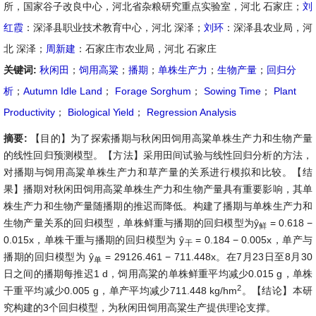
所，国家谷子改良中心，河北省杂粮研究重点实验室，河北 石家庄；
刘
红霞
：深泽县职业技术教育中心，河北 深泽；
刘环
：深泽县农业局，河
北 深泽；
周新建
：石家庄市农业局，河北 石家庄
关键词:
秋闲田
；
饲用高粱
；
播期
；
单株生产力
；
生物产量
；
回归分
析
；
Autumn Idle Land
；
Forage Sorghum
；
Sowing Time
；
Plant
Productivity
；
Biological Yield
；
Regression Analysis
摘要:
【目的】为了探索播期与秋闲田饲用高粱单株生产力和生物产量
的线性回归预测模型。【方法】采用田间试验与线性回归分析的方法，
对播期与饲用高粱单株生产力和草产量的关系进行模拟和比较。【结
果】播期对秋闲田饲用高粱单株生产力和生物产量具有重要影响，其单
株生产力和生物产量随播期的推迟而降低。构建了播期与单株生产力和
生物产量关系的回归模型，单株鲜重与播期的回归模型为ŷ
= 0.618 −
鲜
0.015x，单株干重与播期的回归模型为 ŷ
= 0.184 − 0.005x，单产与
干
播期的回归模型为 ŷ
= 29126.461 − 711.448x。在7月23日至8月30
单
日之间的播期每推迟1 d，饲用高粱的单株鲜重平均减少0.015 g，单株
2
干重平均减少0.005 g，单产平均减少711.448 kg/hm
。【结论】本研
究构建的3个回归模型，为秋闲田饲用高粱生产提供理论支撑。