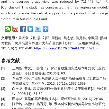
2
and the average grass yield was reduced by 711.448 kg/hm
.
[Conclusion] This study has constructed the three regression model,
which will provide theoretical support for the production of Forage
Sorghum in Autumn Idle Land.
文章引用：
周汉章, 刘红霞, 刘环, 周新建, 魏志敏, 侯升林, 李顺国. 播期
对秋闲田饲用高粱单株生产力与产量的回归分析[J]. 应用数学进展,
2017, 6(7): 831-840.
https://doi.org/10.12677/AAM.2017.67100
参考文献
[1]
王炳煜, 黄文广, 鲁岩, 等. 解决畜牧业因灾造成饲草短缺问题的
途径[J]. 今日畜牧兽医, 2013(4): 63.
[2]
李毓堂. 创草产业新系统解人畜争粮矛盾确保粮食安全农畜产品
有效供应[J]. 草业科学, 2013, 30(11): 1687-1689.
[3]
白玉龙, 姜永. 高粱属饲料作物主要经济性状变量分析[J]. 当代畜
牧, 2006(11): 51-52.
[4]
田志林. 高粱的高产栽培技术[J]. 现代畜牧科技, 2016(12): 46.
[5]
陈玲玲, 乌艳红, 杨秀芳, 等. 禾本科饲料作物营养价值比较研究