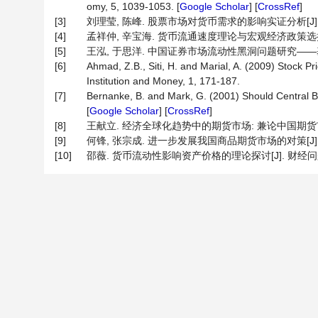
omy, 5, 1039-1053. [
Google Scholar
] [
CrossRef
]
[3]
刘理莹, 陈峰. 股票市场对货币需求的影响实证分析[J]. 中国
[4]
孟祥仲, 辛宝海. 货币流通速度理论与宏观经济政策选择——
[5]
王泓, 于思洋. 中国证券市场流动性黑洞问题研究——基于正反
[6]
Ahmad, Z.B., Siti, H. and Marial, A. (2009) Stock 
Institution and Money, 1, 171-187.
[7]
Bernanke, B. and Mark, G. (2001) Should Central 
[
Google Scholar
] [
CrossRef
]
[8]
王献立. 经济全球化趋势中的期货市场: 兼论中国期货市场现状及
[9]
何锋, 张宗成. 进一步发展我国商品期货市场的对策[J]. 当代经
[10]
邵薇. 货币流动性影响资产价格的理论探讨[J]. 财经问题研究, 