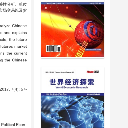
关性分析、单位
市场交易以及货
nalyze Chinese
es and explains
ole, the future
 futures market
ins the current
ong the Chinese
 7(4): 57-
Political Econ