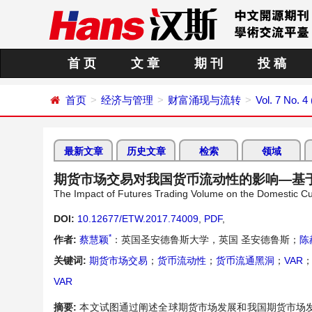
首 页
文 章
期 刊
投 稿
首页
经济与管理
财富涌现与流转
Vol. 7 No. 
最新文章
历史文章
检索
领域
期货市场交易对我国货币流动性的影响—基于1
The Impact of Futures Trading Volume on the Domestic Cu
DOI:
10.12677/ETW.2017.74009
,
PDF
,
*
作者:
蔡慧颖
：英国圣安德鲁斯大学，英国 圣安德鲁斯；
陈
关键词:
期货市场交易
；
货币流动性
；
货币流通黑洞
；
VAR
VAR
摘要:
本文试图通过阐述全球期货市场发展和我国期货市场