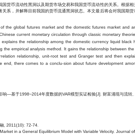
我国货币流动性黑洞以及期货市场交易和我国货币流动性的关系。根据相
著关系，并解释目前我国的货币流通黑洞状态。本文最后将会对我国期货
 of the global futures market and the domestic futures market and a
s Chinese current monetary circulation through classic monetary theori
t explains the relationship among the domestic currency liquid black h
g the empirical analysis method. It gains the relationship between the
relation relationship, unit-root test and Granger test and then expla
n the end, there comes to a conclu-sion about future development am
于1998~2014年度数据的VAR模型实证检验[J]. 财富涌现与流转, 2017,
11(10): 72-74.
ket in a General Equilibrium Model with Variable Velocity. Journal of 