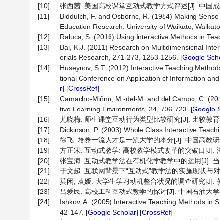
[10]
张西茜. 美国高校课堂互动式教学方式评述[J]. 中国成人教育, 
[11]
Biddulph, F. and Osborne, R. (1984) Making Sense 
Education Research. University of Waikato, Waikato
[12]
Raluca, S. (2016) Using Interactive Methods in Tea
[13]
Bai, K.J. (2011) Research on Multidimensional Int
erials Research, 271-273, 1253-1256. [
Google Scho
[14]
Huseynov, S.T. (2012) Interactive Teaching Method
tional Conference on Application of Information an
r
] [
CrossRef
]
[15]
Camacho-Miñno, M.-del-M. and del Campo, C. (2016) 
tive Learning Environments, 24, 706-723. [
Google S
[16]
尤晓梅. 师生课堂互动行为类型比较研究[J]. 比较教育研究, 20
[17]
Dickinson, P. (2003) Whole Class Interactive Teach
[18]
徐飞. 培养一流人才是一流大学的本分[J]. 中国高教研究, 20
[19]
方正宋. 互动式教学: 高校教学模式改革的突破口[J]. 湖北经
[20]
张宝海. 互动式教学法在有机化学教学中的运用[J]. 当代化工研
[21]
于文超. 互联网背景下“互动式”教学法的实施现状与对策研究[J
[22]
莫闲, 袁媛. 大学生学习动机整合状况的调查研究[J]. 教育理论
[23]
吕爱民. 高校工科互动式教学的探讨[J]. 中国石油大学学报, 20
[24]
Ishkov, A. (2005) Interactive Teaching Methods in 
42-147. [
Google Scholar
] [
CrossRef
]