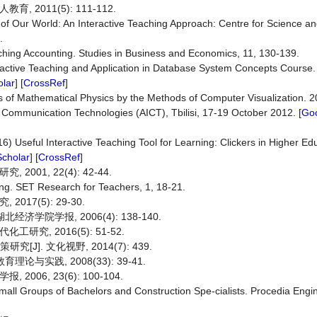
2011(5): 111-112.
of Our World: An Interactive Teaching Approach: Centre for Science a
.
ching Accounting. Studies in Business and Economics, 11, 130-139.
eractive Teaching and Application in Database System Concepts Course
lar
] [
CrossRef
]
s of Mathematical Physics by the Methods of Computer Visualization. 2
d Communication Technologies (AICT), Tbilisi, 17-19 October 2012. [
Goo
Useful Interactive Teaching Tool for Learning: Clickers in Higher Edu
cholar
] [
CrossRef
]
01, 22(4): 42-44.
ing. SET Research for Teachers, 1, 18-21.
17(5): 29-30.
济学院学报, 2006(4): 138-140.
究, 2016(5): 51-52.
]. 文化视野, 2014(7): 439.
与实践, 2008(33): 39-41.
06, 23(6): 100-104.
Small Groups of Bachelors and Construction Spe-cialists. Procedia Engin