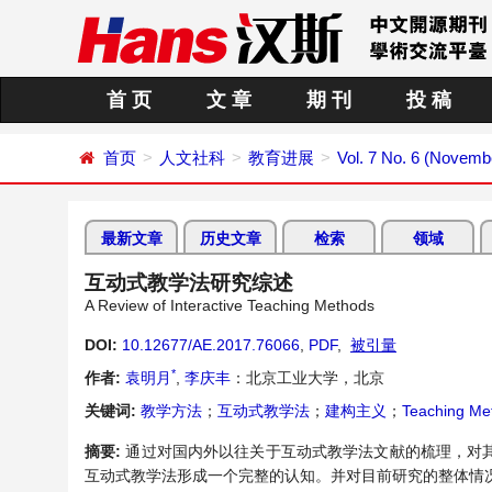
首 页
文 章
期 刊
投 稿
首页
人文社科
教育进展
Vol. 7 No. 6 (Novemb
最新文章
历史文章
检索
领域
互动式教学法研究综述
A Review of Interactive Teaching Methods
DOI:
10.12677/AE.2017.76066
,
PDF
,
被引量
*
作者:
袁明月
,
李庆丰
：北京工业大学，北京
关键词:
教学方法
；
互动式教学法
；
建构主义
；
Teaching Me
摘要:
通过对国内外以往关于互动式教学法文献的梳理，对
互动式教学法形成一个完整的认知。并对目前研究的整体情