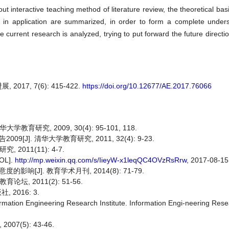
 interactive teaching method of literature review, the theoretical basi
ms in application are summarized, in order to form a complete under
e current research is analyzed, trying to put forward the future directio
17, 7(6): 415-422.
https://doi.org/10.12677/AE.2017.76066
究, 2009, 30(4): 95-101, 118.
]. 清华大学教育研究, 2011, 32(4): 9-23.
011(11): 4-7.
L].
http://mp.weixin.qq.com/s/IieyW-x1leqQC4OVzRsRrw
, 2017-08-15
[J]. 教育学术月刊, 2014(8): 71-79.
, 2011(2): 51-56.
 2016: 3.
eering Research Institute. Information Engi-neering Researc
7(5): 43-46.