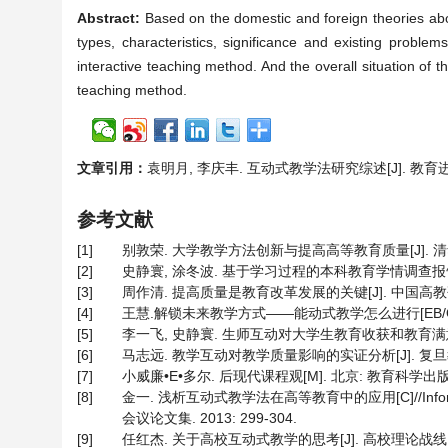
Abstract:
Based on the domestic and foreign theories about
types, characteristics, significance and existing proble
interactive teaching method. And the overall situation of th
teaching method.
文章引用：
袁明月, 李庆丰. 互动式教学法研究综述[J]. 教育进展, 20
参考文献
[1]
别敦荣. 大学教学方法创新与提高高等教育质量[J]. 清华大学教育研
[2]
史静寰, 涂冬波. 基于学习过程的本科教育学情调查报告2009[J
[3]
周作清. 提高质量是教育改革发展的关键[J]. 中国高教研究, 2
[4]
王慧.解锁未来教学方式——能动式教学怎么进行[EB/O
[5]
李一飞, 史静寰. 生师互动对大学生教育收获和教育满意度的影响
[6]
马志远. 教学互动对教学质量影响的实证分析[J]. 复旦教育论坛
[7]
小威廉•E•多尔. 后现代课程观[M]. 北京: 教育科学出版社,
[8]
金一. 浅析互动式教学法在高等教育中的应用[C]//Information Engin
会议论文集. 2013: 299-304.
[9]
任红杰. 关于高校互动式教学的思考[J]. 高校理论战线, 200