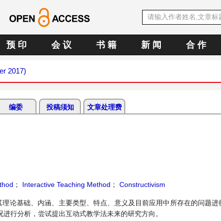
预 印
会 议
书 籍
新 闻
合 作
er 2017)
编委
投稿须知
文章处理费
thod
；
Interactive Teaching Method
；
Constructivism
其理论基础、内涵、主要类型、特点、意义及目前应用中所存在的问题进
况进行分析，尝试提出互动式教学法未来的研究方向。