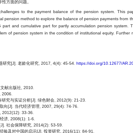
作性方面的问题。
challenges to the payment balance of the pension system. This pa
onal pension method to explore the balance of pension payments from the
art and cumulative part for partly accumulation pension system. T
em of pension system in the condition of institutional equity. Further
. 老龄化研究, 2017, 4(4): 45-54.
https://doi.org/10.12677/AR.
学文献出版社, 2010.
2006.
证分析[J]. 绿色财会, 2012(9): 21-23.
当代经济管理, 2007, 29(4): 74-76.
(12): 33-36.
008(1): 1-6.
会保障研究, 2014(2): 53-59.
国的启示[J]. 投资研究, 2016(11): 84-91.