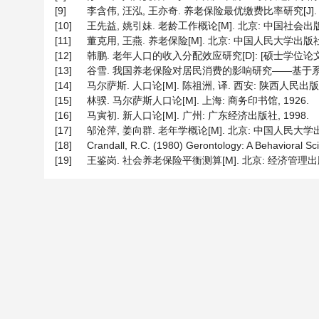
[9]
李含伟, 汪泓, 王亦奇. 养老保险最优缴费比率研究[J]. 系统管
[10]
王先益, 姚引妹. 老龄工作概论[M]. 北京: 中国社会出版社
[11]
董克用, 王燕. 养老保险[M]. 北京: 中国人民大学出版社,
[12]
韩鹏. 老年人口的收入分配效应研究[D]: [硕士学位论文].
[13]
谷雪. 我国养老保险对居民消费的影响研究——基于系统动力学
[14]
马尔萨斯. 人口论[M]. 陈祖洲, 译. 西安: 陕西人民出版社
[15]
林骙. 马尔萨斯人口论[M]. 上海: 商务印书馆, 1926.
[16]
马寅初. 新人口论[M]. 广州: 广东经济出版社, 1998.
[17]
邬沧萍, 姜向群. 老年学概论[M]. 北京: 中国人民大学出版
[18]
Crandall, R.C. (1980) Gerontology: A Behavioral S
[19]
王鉴岗. 社会养老保险平衡测算[M]. 北京: 经济管理出版社