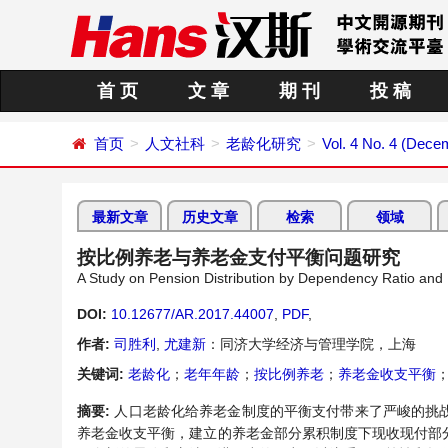
首 页
文 章
期 刊
投 稿
首页
人文社科
老龄化研究
Vol. 4 No. 4 (Dece
最新文章
历史文章
检索
领域
按比例养老与养老金支付平衡问题研究
A Study on Pension Distribution by Dependency Ratio and
DOI:
10.12677/AR.2017.44007
,
PDF
,
作者:
司胜利
,
尤建新
：同济大学经济与管理学院，上海
关键词:
老龄化
；
老年年龄
；
按比例养老
；
养老金收支平衡
摘要:
人口老龄化给养老金制度的平衡支付带来了严峻的挑
养老金收支平衡，建立的养老金部分累积制度下现收现付部