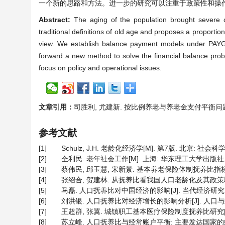
一个新的思路和方法。进一步的研究可以注重于政策性和操
Abstract:
The aging of the population brought severe 
traditional definitions of old age and proposes a proporti
view. We establish balance payment models under PAYG p
forward a new method to solve the financial balance probl
focus on policy and operational issues.
文章引用：
司胜利, 尤建新. 按比例养老与养老金支付平衡问题研究[J]
参考文献
[1]
Schulz, J.H. 老龄化经济学[M]. 第7版. 北京: 社会科
[2]
仝利民. 老年社会工作[M]. 上海: 华东理工大学出版社, 
[3]
蔡伟民, 邱玉慧, 宋新景. 基本养老保险体制抚养比指标研究与实
[4]
张绍合, 贺建林. 从抚养比看我国人口老龄化及其政策取向[J]. 
[5]
马磊. 人口抚养比对中国经济的影响[J]. 当代经济研究, 2012
[6]
刘洪银. 人口抚养比对经济增长的影响分析[J]. 人口与经济, 2
[7]
王超群, 张翼. 城镇职工基本医疗保险制度抚养比研究[J]. 社
[8]
苏立峰. 人口抚养比与经常账户平衡: 主要发达国家的经验及对中