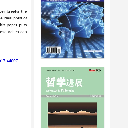
per breaks the
 ideal point of
his paper puts
 researches can
2017.44007