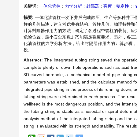
关键词:
一体化管柱
；
力学分析
；
封隔器
；
强度
；
稳定性
；
I
摘要:
一体化油管柱一次下井后完成酸压、生产等多种井下
柱的几何描述，建立考虑井身结构、管柱几何、物理特性和
计算封隔器作用力的方法，确定了各过程中管柱的载荷、应
危险位置，最小安全系数1.75能满足强度要求。另外，各
化油管柱的力学分析方法，给出封隔器作用力的计算步骤
役。
Abstract:
The integrated tubing string saved the operatio
complete plenty of down hole operations such as acid frac
3D curved borehole, a mechanical model of pipe string con
parameters was established, and the calculate method for
integrated pipe string in the process of its running down, a
tubing string were determined in each process. The result 
wellhead is the most dangerous position, and the intensi
the tubing string is stable as sinusoidal or spiral deform
analysis method of the integrated tubing string and the c
string is evaluated with its strength and stability. The result