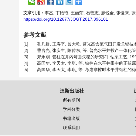
文章引用：
李杰, 丁艳艳, 王丽荣, 石善志, 廖锐全, 张慢来, 张
https://doi.org/10.12677/JOGT.2017.396101
参考文献
[1]
孔凡群, 王寿平, 曾大乾. 普光高含硫气田开发关键技术[J]. 天
[2]
曹言光, 张庆生, 陈传东, 等. 普光水平井投产一体化管柱及参数
[3]
郑永刚. 管柱在井内弯曲失稳的研究[J]. 钻采工艺, 1992, 1
[4]
高国华, 李天太, 李琪, 等. 钻柱在水平井眼中的正弦屈曲[J].
[5]
高国华, 李天太, 李琪, 等. 考虑摩擦时水平井钻柱的稳定性分析
汉斯出版社
所有期刊
学科分类
书籍出版
联系我们