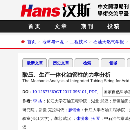
首 页
文 章
期 刊
投 稿
首页
地球与环境
工程技术
石油天然气学报
最新文章
历史文章
检索
领域
酸压、生产一体化油管柱的力学分析
The Mechanic Analysis of Integrated Tubing String for Aci
DOI:
10.12677/JOGT.2017.396101
,
PDF
,
国家自然科学
作者:
李 杰
：长江大学石油工程学院，湖北 武汉；新疆油田
研究院，新疆 克拉玛依；
廖锐全
：长江大学石油工程学院，
验室(长江大学)，湖北 武汉 ；
张慢来
,
张 琴
：中石油气举试
汉