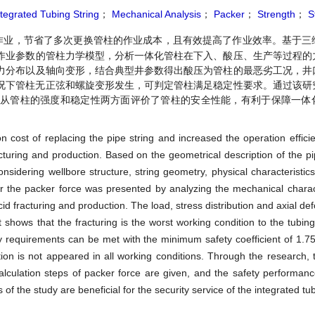
ntegrated Tubing String
；
Mechanical Analysis
；
Packer
；
Strength
；
St
作业，节省了多次更换管柱的作业成本，且有效提高了作业效率。基于三
作业参数的管柱力学模型，分析一体化管柱在下入、酸压、生产等过程的
力分布以及轴向变形，结合典型井参数得出酸压为管柱的最恶劣工况，井
工况下管柱无正弦和螺旋变形发生，可判定管柱满足稳定性要求。通过该研
，从管柱的强度和稳定性两方面评价了管柱的安全性能，有利于保障一体
n cost of replacing the pipe string and increased the operation efficie
turing and production. Based on the geometrical description of the pip
sidering wellbore structure, string geometry, physical characteristic
 the packer force was presented by analyzing the mechanical charact
cid fracturing and production. The load, stress distribution and axial de
shows that the fracturing is the worst working condition to the tubing
ty requirements can be met with the minimum safety coefficient of 1.7
ation is not appeared in all working conditions. Through the research,
alculation steps of packer force are given, and the safety performanc
s of the study are beneficial for the security service of the integrated tub