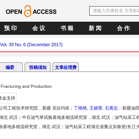
预 印
会 议
书 籍
新 闻
合 作
Vol. 39 No. 6 (December 2017)
编委
投稿须知
文章处理费
d Fracturing and Production
基金支持
公司工程技术研究院，新疆 克拉玛依；
丁艳艳
,
王丽荣
,
石善志
：新疆油
湖北 武汉；中石油气举试验基地多相流研究室，湖北 武汉；油气钻采工
验基地多相流研究室，湖北 武汉；油气钻采工程湖北省重点实验室(长江大