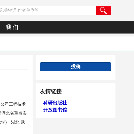
我 们
投稿
友情链接
科研出版社
田公司工程技术
开放图书馆
程湖北省重点实
学)，湖北 武