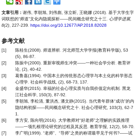
文章引用：
谢伟, 李朝旭, 刘伟彪, 张立昕, 王晓娜 (2018). 基于大学生字
词联想的“师道”文化内隐观探析——民间概念研究之十三.
心理学进展,
8(2)
, 227-239.
https://doi.org/10.12677/AP.2018.82028
参考文献
[1]
陈桂生(2008). 师道辨析. 河北师范大学学报(教育科学版), 53
(5), 86-87.
[2]
陈振中(2000). 重新审视师生冲突——一种社会学分析. 教育评
论, (2), 40-42.
[3]
葛鲁嘉(1994). 中国本土的传统形态心理学与本土化的科学形态
心理学. 社会科学战线, (2), 68-73, 137.
[4]
金盛华(2015). 幸福的社会心理实质与自我价值定向机制. 黑龙
江社会科学, 150(3), 87-92.
[5]
李朝旭, 李松清, 董洪杰, 潘文静(2015). 当代青年群体“成功”的内
隐结构初探——民间概念研究之十. 社会心理研究, 103(3), 62-7
1.
[6]
李方安, 陈向明(2016). 大学教师对“好老师”之理解的实践推理
——一项扎根理论研究的过程及其反思. 教育学报, 12(2), 58-70.
[7]
李广明(1999). “老师”、“导师”之类的称谓最早见于何书?——试