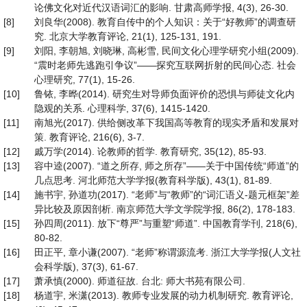
论佛文化对近代汉语词汇的影响. 甘肃高师学报, 4(3), 26-30.
[8]
刘良华(2008). 教育自传中的个人知识：关于“好教师”的调查研
究. 北京大学教育评论, 21(1), 125-131, 191.
[9]
刘阳, 李朝旭, 刘晓琳, 高彬雪, 民间文化心理学研究小组(2009).
“震时老师先逃跑引争议”——探究互联网折射的民间心态. 社会
心理研究, 77(1), 15-26.
[10]
鲁铱, 李晔(2014). 研究生对导师负面评价的恐惧与师徒文化内
隐观的关系. 心理科学, 37(6), 1415-1420.
[11]
南旭光(2017). 供给侧改革下我国高等教育的现实矛盾和发展对
策. 教育评论, 216(6), 3-7.
[12]
戚万学(2014). 论教师的哲学. 教育研究, 35(12), 85-93.
[13]
容中逵(2007). “道之所存, 师之所存”——关于中国传统“师道”的
几点思考. 河北师范大学学报(教育科学版), 43(1), 81-89.
[14]
施书宇, 孙道功(2017). “老师”与“教师”的“词汇语义-题元框架”差
异比较及原因剖析. 南京师范大学文学院学报, 86(2), 178-183.
[15]
孙四周(2011). 放下“尊严”与重塑“师道”. 中国教育学刊, 218(6),
80-82.
[16]
田正平, 章小谦(2007). “老师”称谓源流考. 浙江大学学报(人文社
会科学版), 37(3), 61-67.
[17]
萧承慎(2000). 师道征故. 台北: 师大书苑有限公司.
[18]
杨道宇, 米潇(2013). 教师专业发展的动力机制研究. 教育评论,