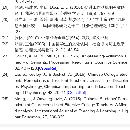
(6), 45-47.
[19]
张剑, 张建兵, 李跃, Deci, E. L. (2010). 促进工作动机的有效路
径: 自我决定理论的观点. 心理科学进展, 18(5), 752-759.
[20]
张立昕, 王炜, 孟乐, 谢伟, 李朝旭(2017). “天”与“上帝”的字词联
想表征比较——民间概念研究之十二. 社会心理研究, 109(1), 14
-27.
[21]
张林川(2010). 中华成语全典(页954). 武汉: 崇文书局.
[22]
郑雪, 王磊(2005). 中国留学生的文化认同、社会取向与主观幸
福感. 心理发展与教育, 21(1), 48-54.
[23]
Collins, A. M., & Loftus, E. F. (1975). A Spreading-Activation T
heory of Semantic Processing. Readings in Cognitive Science,
82, 407-428.[
CrossRef
]
[24]
Liu, S., Keeley, J., & Buskist, W. (2016). Chinese College Stud
ents’ Perceptions of Excellent Teachers across Three Disciplin
es: Psychology, Chemical Engineering, and Education. Teachi
ng of Psychology, 43, 70-74.[
CrossRef
]
[25]
Meng, L., & Onwuegbuzie, A. (2015). Chinese Students’ Perce
ptions of Characteristics of Effective College Teachers: A Mixe
d Analysis. International Journal of Teaching & Learning in Hig
her Education, 27, 330-339.