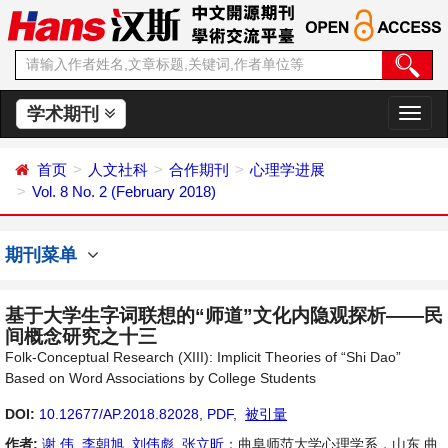
学术期刊
切
换
导
首页
人文社科
合作期刊
心理学进展
航
Vol. 8 No. 2 (February 2018)
期刊菜单
基于大学生字词联想的“师道”文化内隐观探析——民
间概念研究之十三
Folk-Conceptual Research (XIII): Implicit Theories of “Shi Dao”
Based on Word Associations by College Students
DOI:
10.12677/AP.2018.82028
,
PDF
,
被引量
作者:
谢 伟
,
李朝旭
,
刘伟彪
,
张立昕
：曲阜师范大学心理学系，山东 曲