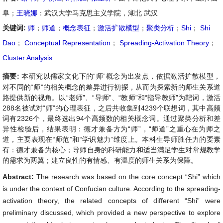
阜；
王晓娜
：武汉大学马克思主义学院，湖北 武汉
关键词:
师
；
师道
；
概念表征
；
激活扩散模型
；
聚类分析
；
Shi
；
Shi
Dao
；
Conceptual Representation
；
Spreading-Activation Theory
；
Cluster Analysis
摘要:
本研究以儒家文化下的“师”概念为出发点，依据激活扩散模型，
对不同的“师”的相关概念的差异进行初探，从而为探索新的师生关系道
路提供新的视角。以“老师”、“导师”、“教师”和“指导教师”为靶词，激活
288名被试对“师”的心理表征，之后共收集到4239个联想词，其中高频
词有2326个，最终选出94个高频数的相关概念词。通过聚类分析和差
异性检验后，结果表明：德才兼备方为“师”，“师道”之重心在为师之
道，主要表现在“师范”和“学识魅力”维度上。本科生导师胜任力的要素
有：德才兼备为核心；导师自身的科研能力和适当满足学生对常规教学
的需求为两翼；建立良性的有情感、有温度的师生关系为保障。
Abstract:
The research was based on the core concept “Shi” which
is under the context of Confucian culture. According to the spreading-
activation theory, the related concepts of different “Shi” were
preliminary discussed, which provided a new perspective to explore