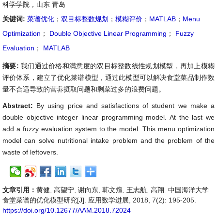
科学学院，山东 青岛
关键词:
菜谱优化
；
双目标整数规划
；
模糊评价
；
MATLAB
；
Menu
Optimization
；
Double Objective Linear Programming
；
Fuzzy
Evaluation
；
MATLAB
摘要:
我们通过价格和满意度的双目标整数线性规划模型，再加上模糊
评价体系，建立了优化菜谱模型，通过此模型可以解决食堂菜品制作数
量不合适导致的营养摄取问题和剩菜过多的浪费问题。
Abstract:
By using price and satisfactions of student we make a
double objective integer linear programming model. At the last we
add a fuzzy evaluation system to the model. This menu optimization
model can solve nutritional intake problem and the problem of the
waste of leftovers.
文章引用：
黄健, 高望宁, 谢向东, 韩文煊, 王志航, 高翔. 中国海洋大学
食堂菜谱的优化模型研究[J]. 应用数学进展, 2018, 7(2): 195-205.
https://doi.org/10.12677/AAM.2018.72024