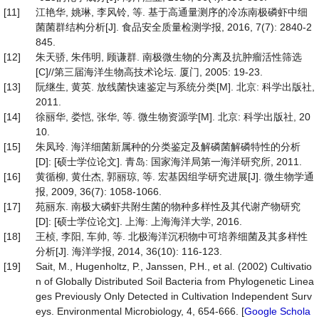
[11]
江艳华, 姚琳, 李风铃, 等. 基于高通量测序的冷冻南极磷虾中细
菌菌群结构分析[J]. 食品安全质量检测学报, 2016, 7(7): 2840-2
845.
[12]
朱天骄, 朱伟明, 顾谦群. 南极微生物的分离及抗肿瘤活性筛选
[C]//第三届海洋生物高技术论坛. 厦门, 2005: 19-23.
[13]
阮继生, 黄英. 放线菌快速鉴定与系统分类[M]. 北京: 科学出版社,
2011.
[14]
徐丽华, 娄恺, 张华, 等. 微生物资源学[M]. 北京: 科学出版社, 20
10.
[15]
朱凤玲. 海洋细菌新属种的分类鉴定及解磷菌解磷特性的分析
[D]: [硕士学位论文]. 青岛: 国家海洋局第一海洋研究所, 2011.
[16]
黄循柳, 黄仕杰, 郭丽琼, 等. 宏基因组学研究进展[J]. 微生物学通
报, 2009, 36(7): 1058-1066.
[17]
苑丽东. 南极大磷虾共附生菌的物种多样性及其代谢产物研究
[D]: [硕士学位论文]. 上海: 上海海洋大学, 2016.
[18]
王桢, 李阳, 车帅, 等. 北极海洋沉积物中可培养细菌及其多样性
分析[J]. 海洋学报, 2014, 36(10): 116-123.
[19]
Sait, M., Hugenholtz, P., Janssen, P.H., et al. (2002) Cultivatio
n of Globally Distributed Soil Bacteria from Phylogenetic Linea
ges Previously Only Detected in Cultivation Independent Surv
eys. Environmental Microbiology, 4, 654-666. [
Google Schola