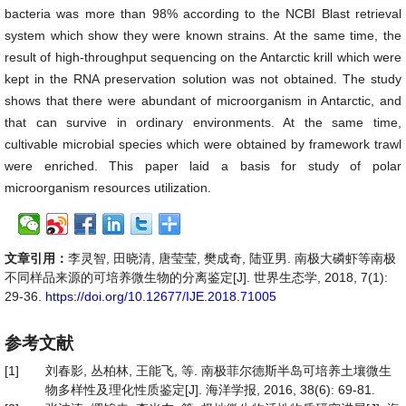
bacteria was more than 98% according to the NCBI Blast retrieval
system which show they were known strains. At the same time, the
result of high-throughput sequencing on the Antarctic krill which were
kept in the RNA preservation solution was not obtained. The study
shows that there were abundant of microorganism in Antarctic, and
that can survive in ordinary environments. At the same time,
cultivable microbial species which were obtained by framework trawl
were enriched. This paper laid a basis for study of polar
microorganism resources utilization.
文章引用：
李灵智, 田晓清, 唐莹莹, 樊成奇, 陆亚男. 南极大磷虾等南极
不同样品来源的可培养微生物的分离鉴定[J]. 世界生态学, 2018, 7(1):
29-36.
https://doi.org/10.12677/IJE.2018.71005
参考文献
[1]
刘春影, 丛柏林, 王能飞, 等. 南极菲尔德斯半岛可培养土壤微生
物多样性及理化性质鉴定[J]. 海洋学报, 2016, 38(6): 69-81.