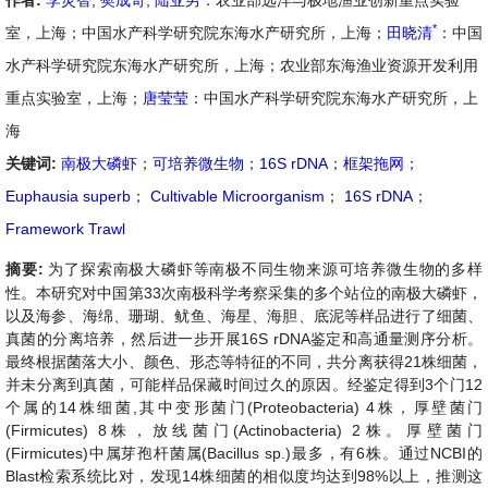
作者:
李灵智
,
樊成奇
,
陆亚男
：农业部远洋与极地渔业创新重点实验
*
室，上海；中国水产科学研究院东海水产研究所，上海；
田晓清
：中国
水产科学研究院东海水产研究所，上海；农业部东海渔业资源开发利用
重点实验室，上海；
唐莹莹
：中国水产科学研究院东海水产研究所，上
海
关键词:
南极大磷虾
；
可培养微生物
；
16S rDNA
；
框架拖网
；
Euphausia superb
；
Cultivable Microorganism
；
16S rDNA
；
Framework Trawl
摘要:
为了探索南极大磷虾等南极不同生物来源可培养微生物的多样
性。本研究对中国第33次南极科学考察采集的多个站位的南极大磷虾，
以及海参、海绵、珊瑚、鱿鱼、海星、海胆、底泥等样品进行了细菌、
真菌的分离培养，然后进一步开展16S rDNA鉴定和高通量测序分析。
最终根据菌落大小、颜色、形态等特征的不同，共分离获得21株细菌，
并未分离到真菌，可能样品保藏时间过久的原因。经鉴定得到3个门12
个属的14株细菌,其中变形菌门(Proteobacteria) 4株，厚壁菌门
(Firmicutes) 8株，放线菌门(Actinobacteria) 2株。厚壁菌门
(Firmicutes)中属芽孢杆菌属(Bacillus sp.)最多，有6株。通过NCBI的
Blast检索系统比对，发现14株细菌的相似度均达到98%以上，推测这