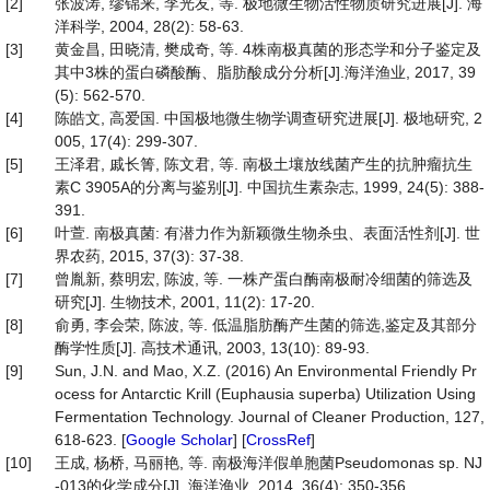
[2]
张波涛, 缪锦来, 李光友, 等. 极地微生物活性物质研究进展[J]. 海
洋科学, 2004, 28(2): 58-63.
[3]
黄金昌, 田晓清, 樊成奇, 等. 4株南极真菌的形态学和分子鉴定及
其中3株的蛋白磷酸酶、脂肪酸成分分析[J].海洋渔业, 2017, 39
(5): 562-570.
[4]
陈皓文, 高爱国. 中国极地微生物学调查研究进展[J]. 极地研究, 2
005, 17(4): 299-307.
[5]
王泽君, 戚长箐, 陈文君, 等. 南极土壤放线菌产生的抗肿瘤抗生
素C 3905A的分离与鉴别[J]. 中国抗生素杂志, 1999, 24(5): 388-
391.
[6]
叶萱. 南极真菌: 有潜力作为新颖微生物杀虫、表面活性剂[J]. 世
界农药, 2015, 37(3): 37-38.
[7]
曾胤新, 蔡明宏, 陈波, 等. 一株产蛋白酶南极耐冷细菌的筛选及
研究[J]. 生物技术, 2001, 11(2): 17-20.
[8]
俞勇, 李会荣, 陈波, 等. 低温脂肪酶产生菌的筛选,鉴定及其部分
酶学性质[J]. 高技术通讯, 2003, 13(10): 89-93.
[9]
Sun, J.N. and Mao, X.Z. (2016) An Environmental Friendly Pr
ocess for Antarctic Krill (Euphausia superba) Utilization Using
Fermentation Technology. Journal of Cleaner Production, 127,
618-623. [
Google Scholar
] [
CrossRef
]
[10]
王成, 杨桥, 马丽艳, 等. 南极海洋假单胞菌Pseudomonas sp. NJ
-013的化学成分[J]. 海洋渔业, 2014, 36(4): 350-356.