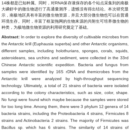
14株都是已知种属。同时，对RNA保存液保存的各个站点采集到的南极
大磷虾中的微生物进行了高通量测序，遗憾没有得出结论。本次研究显
示，南极地区具有丰富的微生物资源，并且大部分微生物也可以在普通
环境生存。同时，丰富了框架拖网的生物来源的共附生可培养微生物的
种类，为极地微生物资源的利用研究奠定了基础。
Abstract:
In order to explore the diversity of cultivable microbes from
the Antarctic krill (Euphausia superba) and other Antarctic organisms,
different samples, including holothurians, sponges, corals, squids,
asteroideans, sea urchins and sediment, were collected in the 33rd
Chinese Antarctic scientific expedition. Bacteria and fungus from
samples were identified by 16S rDNA and themicrobes from the
Antarctic krill were analyzed by high-throughput sequencing
technology. Ultimately, a total of 21 strains of bacteria were isolated
according to the colony characteristics, such as size, color, shape.
No fungi were found which maybe because the samples were stored
for too long time. Among them, there were 3 phylum 12 genera of 14
bacteria strains, including the Proteobacteria 4 strains, Firmicutes 8
strains and Actinobacteria 2 strains. The majority of Firmicutes was
Bacillus sp. which has 6 strains. The similarity of 14 strains of