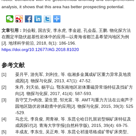
analysis, it shows that this area has better prospecting potential.
文章引用：
刘会毅, 国吉安, 李永虎, 李金超, 孔会磊, 王鹏. 物化探方法
在圈定半隐伏超基性岩体中的应用—以青海省都兰县希望沟地区为例
[J]. 地球科学前沿, 2018, 8(1): 186-196.
https://doi.org/10.12677/AG.2018.81020
参考文献
[1]
晏月平, 游先军, 刘利生, 等. 临湘多金属成矿区重力异常及地质
成因[J]. 物探与化探, 2013, 47(1): 47-52.
[2]
朱丹, 刘天佑, 杨宇山. 鄂东南地区岩体重磁异常场特征及找矿方
向[J]. 物探与化探, 2017, 41(4): 587-593.
[3]
吾守艾力•肉孜, 梁生贤, 邹光富, 等. AMT与重力方法在云南芦子
园地区隐伏岩体勘查中的应用[J]. 物探与化探, 2015, 39(3): 525
-529.
[4]
马忠元, 李良俊, 周青禄, 等. 东昆仑哈日扎斑岩型铜矿床特征及
成因探讨[J]. 青海大学学报(自然科学版), 2015, 39(4): 69-75.
[5]
丰成友, 李东生, 吴正寿, 等. 东昆仑祁漫塔格成矿带矿床类型、