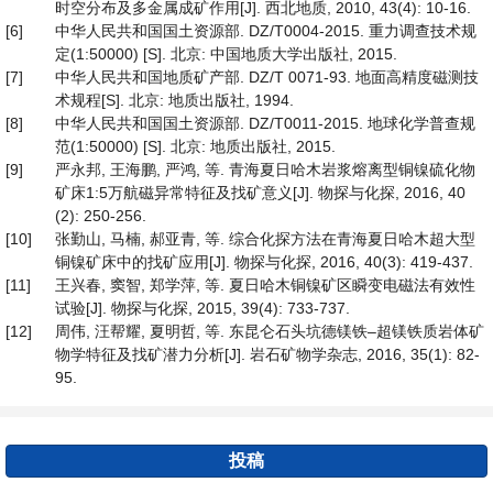
时空分布及多金属成矿作用[J]. 西北地质, 2010, 43(4): 10-16.
[6]
中华人民共和国国土资源部. DZ/T0004-2015. 重力调查技术规
定(1:50000) [S]. 北京: 中国地质大学出版社, 2015.
[7]
中华人民共和国地质矿产部. DZ/T 0071-93. 地面高精度磁测技
术规程[S]. 北京: 地质出版社, 1994.
[8]
中华人民共和国国土资源部. DZ/T0011-2015. 地球化学普查规
范(1:50000) [S]. 北京: 地质出版社, 2015.
[9]
严永邦, 王海鹏, 严鸿, 等. 青海夏日哈木岩浆熔离型铜镍硫化物
矿床1:5万航磁异常特征及找矿意义[J]. 物探与化探, 2016, 40
(2): 250-256.
[10]
张勤山, 马楠, 郝亚青, 等. 综合化探方法在青海夏日哈木超大型
铜镍矿床中的找矿应用[J]. 物探与化探, 2016, 40(3): 419-437.
[11]
王兴春, 窦智, 郑学萍, 等. 夏日哈木铜镍矿区瞬变电磁法有效性
试验[J]. 物探与化探, 2015, 39(4): 733-737.
[12]
周伟, 汪帮耀, 夏明哲, 等. 东昆仑石头坑德镁铁–超镁铁质岩体矿
物学特征及找矿潜力分析[J]. 岩石矿物学杂志, 2016, 35(1): 82-
95.
投稿