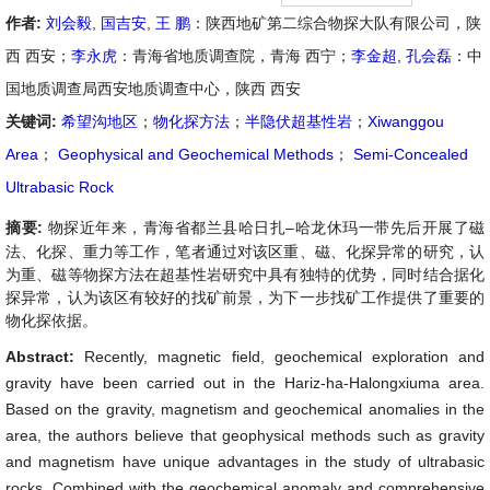
作者:
刘会毅
,
国吉安
,
王 鹏
：陕西地矿第二综合物探大队有限公司，陕
西 西安；
李永虎
：青海省地质调查院，青海 西宁；
李金超
,
孔会磊
：中
国地质调查局西安地质调查中心，陕西 西安
关键词:
希望沟地区
；
物化探方法
；
半隐伏超基性岩
；
Xiwanggou
Area
；
Geophysical and Geochemical Methods
；
Semi-Concealed
Ultrabasic Rock
摘要:
物探近年来，青海省都兰县哈日扎–哈龙休玛一带先后开展了磁
法、化探、重力等工作，笔者通过对该区重、磁、化探异常的研究，认
为重、磁等物探方法在超基性岩研究中具有独特的优势，同时结合据化
探异常，认为该区有较好的找矿前景，为下一步找矿工作提供了重要的
物化探依据。
Abstract:
Recently, magnetic field, geochemical exploration and
gravity have been carried out in the Hariz-ha-Halongxiuma area.
Based on the gravity, magnetism and geochemical anomalies in the
area, the authors believe that geophysical methods such as gravity
and magnetism have unique advantages in the study of ultrabasic
rocks. Combined with the geochemical anomaly and comprehensive