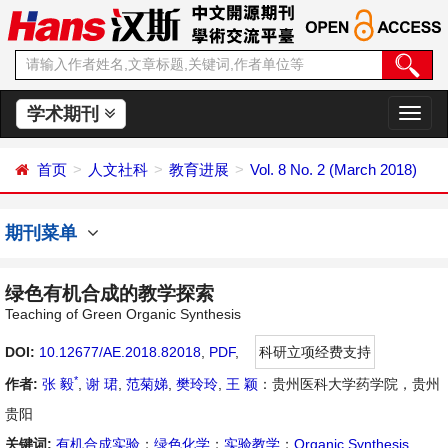
学术期刊
切
换
导
首页
人文社科
教育进展
Vol. 8 No. 2 (March 2018)
航
期刊菜单
绿色有机合成的教学探索
Teaching of Green Organic Synthesis
DOI:
10.12677/AE.2018.82018
,
PDF
,
科研立项经费支持
*
作者:
张 毅
,
谢 珺
,
范菊娣
,
樊玲玲
,
王 颖
：贵州医科大学药学院，贵州
贵阳
关键词:
有机合成实验
；
绿色化学
；
实验教学
；
Organic Synthesis