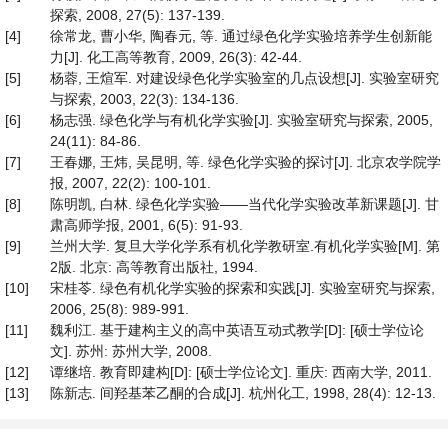
探索, 2008, 27(5): 137-139.
[4]
徐常龙, 曹小华, 陶春元, 等. 通过绿色化学实验培养学生创新能
力[J]. 化工高等教育, 2009, 26(3): 42-44.
[5]
杨蓉, 王煊军. 对建设绿色化学实验室的几点设想[J]. 实验室研究
与探索, 2003, 22(3): 134-136.
[6]
杨志强. 绿色化学与有机化学实验[J]. 实验室研究与探索, 2005,
24(11): 84-86.
[7]
王春娜, 王炜, 吴昆明, 等. 绿色化学实验的探讨[J]. 北京农学院学
报, 2007, 22(2): 100-101.
[8]
陈明凯, 白林. 绿色化学实验——当代化学实验改革新课题[J]. 甘
肃高师学报, 2001, 6(5): 91-93.
[9]
兰州大学. 复旦大学化学系有机化学教研室.有机化学实验[M]. 第
2版. 北京: 高等教育出版社, 1994.
[10]
宋桂苓. 绿色有机化学实验的探索和实践[J]. 实验室研究与探索,
2006, 25(8): 989-991.
[11]
魏利江. 基于建构主义的高中英语互动式教学[D]: [硕士学位论
文]. 苏州: 苏州大学, 2008.
[12]
谭继培. 教育即建构[D]: [硕士学位论文]. 重庆: 西南大学, 2011.
[13]
陈新志. 间羟基苯乙酮的合成[J]. 杭州化工, 1998, 28(4): 12-13.