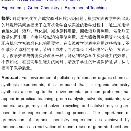
Experiment
；
Green Chemistry
；
Experimental Teaching
摘要:
针对有机化学合成实验对环境污染问题，根据实践教学中所出现
的环境污染问题提出了在有机化学合成实验的教学过程中，通过采用绿
色催化剂、溶剂、氧化剂、减少原料用量、回收溶剂再利用、催化剂回
收活化再利用、产生的酸碱溶液重复利用、废气吸收再利用等方法来实
现有机化学实验绿色化的重要性。在实践教学过程中利用这些措施，不
但减少了原料的用量，节约了成本，同时降低了对环境的污染。实践证
明，教学效果与传统实验教学一样，能达到锻炼学生实验能力的效果。
不仅如此，在提高学生能力的同时，增强了学生的环境保护意识，从而
提高了教学质量。
Abstract:
For environmental pollution problems in organic chemical
synthesis experiments, it is proposed that, in organic chemistry
synthesis according to the environmental pollution problems that
appear in practical teaching, green catalysts, solvents, oxidants, raw
material usage, recycled solvent recycling, and catalyst recycling are
used in the experimental teaching process,. The importance of
greenization of organic chemistry experiments is achieved by
methods such as reactivation of reuse, reuse of generated acid and