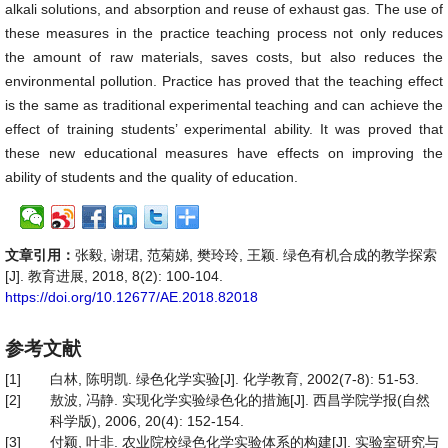
alkali solutions, and absorption and reuse of exhaust gas. The use of
these measures in the practice teaching process not only reduces
the amount of raw materials, saves costs, but also reduces the
environmental pollution. Practice has proved that the teaching effect
is the same as traditional experimental teaching and can achieve the
effect of training students’ experimental ability. It was proved that
these new educational measures have effects on improving the
ability of students and the quality of education.
文章引用：
张毅, 谢珺, 范菊娣, 樊玲玲, 王颖. 绿色有机合成的教学探索
[J]. 教育进展, 2018, 8(2): 100-104.
https://doi.org/10.12677/AE.2018.82018
参考文献
[1]
白林, 陈明凯. 绿色化学实验[J]. 化学教育, 2002(7-8): 51-53.
[2]
敖波, 冯静. 实现化学实验绿色化的措施[J]. 西昌学院学报(自然
科学版), 2006, 20(4): 152-154.
[3]
付颖, 叶非. 农业院校绿色化学实验体系的构建[J]. 实验室研究与