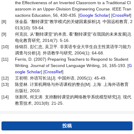
the Effectiveness of an Inverted Classroom to a Traditional Cl
assroom in an Upper-Division Engineering Course. IEEE Tran
sactions Education, 56, 430-435. [
Google Scholar
] [
CrossRef
]
[8]
张金磊. “翻转课堂”教学模式的关键因素探析[J]. 中国远程教育, 2
013(10): 59-64.
[9]
何克抗. 从“翻转课堂”的本质, 看“翻转课堂”在我国的未来发展[J].
电化教育研究, 2014(7): 5-16.
[10]
徐锦芬, 彭仁忠, 吴卫平. 非英语专业大学生自主性英语学习能力
调查与分析[J]. 外语教学与研究, 2004(1): 64-68.
[11]
Ferris, D. (2007) Preparing Teachers to Respond to Student
Writing. Journal of Second Language Writing, 16, 165-193. [
G
oogle Scholar
] [
CrossRef
]
[12]
王初明. 外语写长法[J]. 中国外语, 2005(1): 45-49.
[13]
陈坚林. 计算机网络与外语课程的整合[M]. 上海: 上海外语教育
出版社, 2010.
[14]
张新民, 何文涛. 支持翻转课堂的网络教学系统模型研究[J]. 现代
教育技术, 2013(8): 21-25.
投稿