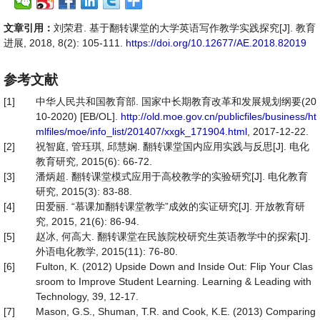
文章引用：
刘荣君. 基于翻转课堂的大学英语写作教学实践探究[J]. 教育
进展, 2018, 8(2): 105-111.
https://doi.org/10.12677/AE.2018.82019
参考文献
[1]
中华人民共和国教育部. 国家中长期教育改革和发展规划纲要(20
10-2020) [EB/OL].
http://old.moe.gov.cn/publicfiles/business/ht
mlfiles/moe/info_list/201407/xxgk_171904.html
, 2017-12-22.
[2]
祝智庭, 管珏琪, 邱慧娴. 翻转课堂国内应用实践与反思[J]. 电化
教育研究, 2015(6): 66-72.
[3]
潘炳超. 翻转课堂模式应用于高校教学的实验研究[J]. 电化教育
研究, 2015(3): 83-88.
[4]
田爱丽. “慕课加翻转课堂教学”成效的实证研究[J]. 开放教育研
究, 2015, 21(6): 86-94.
[5]
赵冰, 何高大. 翻转课堂在民族院校研究生英语教学中的探索[J].
外语电化教学, 2015(11): 76-80.
[6]
Fulton, K. (2012) Upside Down and Inside Out: Flip Your Clas
sroom to Improve Student Learning. Learning & Leading with
Technology, 39, 12-17.
[7]
Mason, G.S., Shuman, T.R. and Cook, K.E. (2013) Comparing