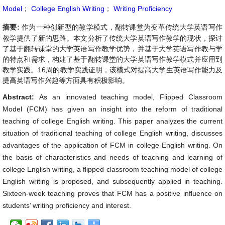
Model
；
College English Writing
；
Writing Proficiency
摘要:
作为一种创新型的教学模式，翻转课堂为变革传统大学英语写作
教学提供了新的思路。本文分析了传统大学英语写作教学的现状，探讨
了基于翻转课堂的大学英语写作教学优势，并基于大学英语写作教与学
的特点和需求，构建了基于翻转课堂的大学英语写作教学模式并应用到
教学实践。16周的教学实践证明，该模式对提高大学生英语写作能力及
提高英语写作兴趣等方面具有积极影响。
Abstract:
As an innovated teaching model, Flipped Classroom
Model (FCM) has given an insight into the reform of traditional
teaching of college English writing. This paper analyzes the current
situation of traditional teaching of college English writing, discusses
advantages of the application of FCM in college English writing. On
the basis of characteristics and needs of teaching and learning of
college English writing, a flipped classroom teaching model of college
English writing is proposed, and subsequently applied in teaching.
Sixteen-week teaching proves that FCM has a positive influence on
students’ writing proficiency and interest.