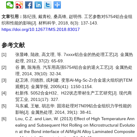
文章引用：
陈纪强, 戴青松, 桑高锋, 赵明伟. 工艺参数对5754铝合金组
织和性能的影响[J]. 材料科学, 2018, 8(3): 137-143.
https://doi.org/10.12677/MS.2018.83017
参考文献
[1]
张显峰, 陆政, 高文理, 等. 7xxxx铝合金的热处理工艺[J]. 金属热
处理, 2012, 37(2): 65-69.
[2]
谷 鹏, 陈海燕. 汽车用高强5754铝合金的退火工艺[J]. 金属热处
理, 2014, 39(10): 32-34.
[3]
赵卫涛, 闫德胜, 戎利建. 变形Al-Mg-Sc-Zr合金退火组织的TEM
观察[J]. 金属学报, 2005(41): 1150-1154.
[4]
杜新伟. 5052合金H32、H22状态带材生产工艺研究[J]. 现代商
贸工业, 2011(17): 327.
[5]
马东威, 王敏, 胡志华. 固溶处理对7N09铝合金组织力学性能的
影响[J]. 金属热处理, 2014, 39(1): 38-41.
[6]
Lou, C.Z. and Lian, W. (2013) Effect of High Temperature Ann
ealing and Subsequent Hot Rolling on Microstructural Evolutio
n at the Bond interface of Al/Mg/Al Alloy Laminated Composite