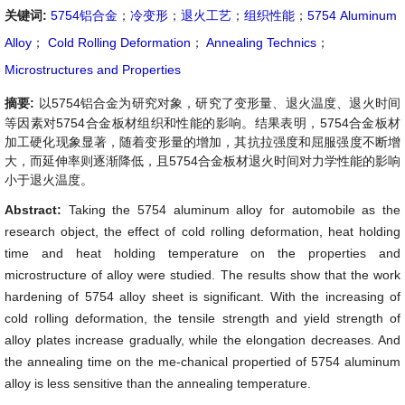
关键词:
5754铝合金
；
冷变形
；
退火工艺
；
组织性能
；
5754 Aluminum
Alloy
；
Cold Rolling Deformation
；
Annealing Technics
；
Microstructures and Properties
摘要:
以5754铝合金为研究对象，研究了变形量、退火温度、退火时间
等因素对5754合金板材组织和性能的影响。结果表明，5754合金板材
加工硬化现象显著，随着变形量的增加，其抗拉强度和屈服强度不断增
大，而延伸率则逐渐降低，且5754合金板材退火时间对力学性能的影响
小于退火温度。
Abstract:
Taking the 5754 aluminum alloy for automobile as the
research object, the effect of cold rolling deformation, heat holding
time and heat holding temperature on the properties and
microstructure of alloy were studied. The results show that the work
hardening of 5754 alloy sheet is significant. With the increasing of
cold rolling deformation, the tensile strength and yield strength of
alloy plates increase gradually, while the elongation decreases. And
the annealing time on the me-chanical propertied of 5754 aluminum
alloy is less sensitive than the annealing temperature.