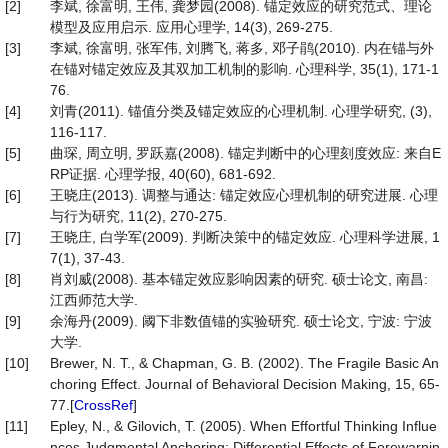
[2]
李斌, 徐富明, 王伟, 龚梦园(2008). 锚定效应的研究范式、理论
模型及应用启示. 应用心理学, 14(3), 269-275.
[3]
李斌, 徐富明, 张军伟, 刘腾飞, 蒋多, 邓子鹃(2010). 内在锚与外
在锚对锚定效应及其双加工机制的影响. 心理科学, 35(1), 171-1
76.
[4]
刘青(2011). 锚值分类及锚定效应的心理机制. 心理学研究, (3),
116-117.
[5]
曲琛, 周立明, 罗跃嘉(2008). 锚定判断中的心理刻度效应: 来自E
RP证据. 心理学报, 40(60), 681-692.
[6]
王晓庄(2013). 调整与通达: 锚定效应心理机制的研究进展. 心理
与行为研究, 11(2), 270-275.
[7]
王晓庄, 白学军(2009). 判断决策中的锚定效应. 心理科学进展, 1
7(1), 37-43.
[8]
肖刘威(2008). 基本锚定效应影响因素的研究. 硕士论文, 南昌:
江西师范大学.
[9]
余海丹(2009). 阈下非数值锚的实验研究. 硕士论文, 宁波: 宁波
大学.
[10]
Brewer, N. T., & Chapman, G. B. (2002). The Fragile Basic An
choring Effect. Journal of Behavioral Decision Making, 15, 65-
77.[
CrossRef
]
[11]
Epley, N., & Gilovich, T. (2005). When Effortful Thinking Influe
nces Judgmental Anchoring: Differential Effects of Forewarnin