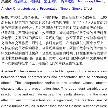
关键词:
锚定效应
；
锚特征
；
呈现时间
；
简单效应
；
Anchoring Effect
；
Anchor Characteristics
；
Presentation Time
；
Simple Effect
摘要:
本实验以锚值高低、不同锚特征、锚值呈现时间为自变量，以60
名被试对锚定问题的反应时和估计值为因变量，采用2 × 2 × 2重复两因
素的三因素混合设计，探讨不同锚特征和呈现时间对锚定效应的影响。
结果发现，不同锚特征的主效应显著，被试对阿拉伯数字锚的反应时显
著短于中文数字锚的反应时；呈现时间的主效应不显著；锚值和锚特征
之间存在交互作用。通过进一步研究发现，在锚值高低的两个水平上，
锚特征的简单效应均显著。当呈现高锚值时，阿拉伯数字锚的估计值比
中文数字锚的估计值更高；当呈现低锚值的时候，阿拉伯数字锚的估计
值比中文数字锚的估计值更低。同时，在阿拉伯数字锚和中文数字锚两
个不同的锚特征水平上，锚值高低的简单效应也均显著。
Abstract:
The research is conducted to figure out the associations
between anchor characteristics and presentation time to anchoring
effects. The independent variables are anchor values, anchor
characteristics and presentation time. The dependent variables are
reaction time and estimate values. The results showed that the main
effect of anchor characteristics is significant; the reaction time of
Arabic number values is faster than that of Chinese number values;