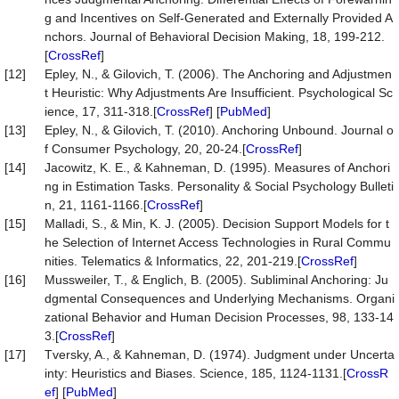
g and Incentives on Self-Generated and Externally Provided A
nchors. Journal of Behavioral Decision Making, 18, 199-212.
[
CrossRef
]
[12]
Epley, N., & Gilovich, T. (2006). The Anchoring and Adjustmen
t Heuristic: Why Adjustments Are Insufficient. Psychological Sc
ience, 17, 311-318.[
CrossRef
] [
PubMed
]
[13]
Epley, N., & Gilovich, T. (2010). Anchoring Unbound. Journal o
f Consumer Psychology, 20, 20-24.[
CrossRef
]
[14]
Jacowitz, K. E., & Kahneman, D. (1995). Measures of Anchori
ng in Estimation Tasks. Personality & Social Psychology Bulleti
n, 21, 1161-1166.[
CrossRef
]
[15]
Malladi, S., & Min, K. J. (2005). Decision Support Models for t
he Selection of Internet Access Technologies in Rural Commu
nities. Telematics & Informatics, 22, 201-219.[
CrossRef
]
[16]
Mussweiler, T., & Englich, B. (2005). Subliminal Anchoring: Ju
dgmental Consequences and Underlying Mechanisms. Organi
zational Behavior and Human Decision Processes, 98, 133-14
3.[
CrossRef
]
[17]
Tversky, A., & Kahneman, D. (1974). Judgment under Uncerta
inty: Heuristics and Biases. Science, 185, 1124-1131.[
CrossR
ef
] [
PubMed
]