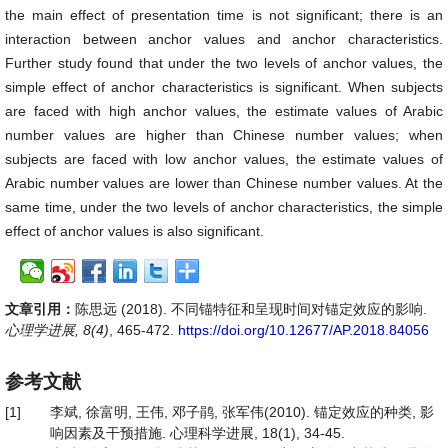
the main effect of presentation time is not significant; there is an
interaction between anchor values and anchor characteristics.
Further study found that under the two levels of anchor values, the
simple effect of anchor characteristics is significant. When subjects
are faced with high anchor values, the estimate values of Arabic
number values are higher than Chinese number values; when
subjects are faced with low anchor values, the estimate values of
Arabic number values are lower than Chinese number values. At the
same time, under the two levels of anchor characteristics, the simple
effect of anchor values is also significant.
文章引用：
陈思远 (2018). 不同锚特征和呈现时间对锚定效应的影响.
心理学进展, 8(4)
, 465-472.
https://doi.org/10.12677/AP.2018.84056
参考文献
[1]
李斌, 徐富明, 王伟, 邓子鹃, 张军伟(2010). 锚定效应的种类, 影
响因素及干预措施. 心理科学进展, 18(1), 34-45.