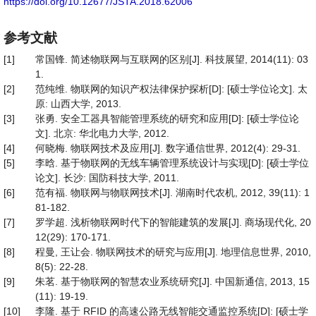
https://doi.org/10.12677/JSTA.2018.62006
参考文献
[1]
常国锋. 简述物联网与互联网的区别[J]. 科技展望, 2014(11): 03
1.
[2]
范纯维. 物联网的知识产权法律保护探析[D]: [硕士学位论文]. 太
原: 山西大学, 2013.
[3]
张勇. 安全工器具智能管理系统的研究和应用[D]: [硕士学位论
文]. 北京: 华北电力大学, 2012.
[4]
何晓梅. 物联网技术及应用[J]. 数字通信世界, 2012(4): 29-31.
[5]
李晗. 基于物联网的无线车辆管理系统设计与实现[D]: [硕士学位
论文]. 长沙: 国防科技大学, 2011.
[6]
范有福. 物联网与物联网技术[J]. 湖南时代农机, 2012, 39(11): 1
81-182.
[7]
罗学超. 浅析物联网时代下的智能建筑的发展[J]. 商场现代化, 20
12(29): 170-171.
[8]
程曼, 王让会. 物联网技术的研究与应用[J]. 地理信息世界, 2010,
8(5): 22-28.
[9]
朱茗. 基于物联网的智慧农业系统研究[J]. 中国新通信, 2013, 15
(11): 19-19.
[10]
李隆. 基于 RFID 的高速公路无线智能交通监控系统[D]: [硕士学