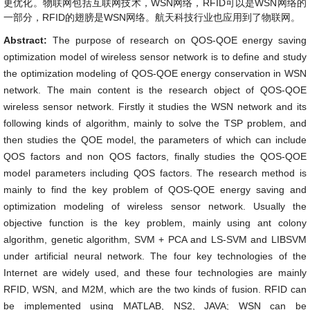
更优化。物联网包括互联网技术，WSN网络，RFID可以是WSN网络的
一部分，RFID的翅膀是WSN网络。航天科技行业也应用到了物联网。
Abstract:
The purpose of research on QOS-QOE energy saving
optimization model of wireless sensor network is to define and study
the optimization modeling of QOS-QOE energy conservation in WSN
network. The main content is the research object of QOS-QOE
wireless sensor network. Firstly it studies the WSN network and its
following kinds of algorithm, mainly to solve the TSP problem, and
then studies the QOE model, the parameters of which can include
QOS factors and non QOS factors, finally studies the QOS-QOE
model parameters including QOS factors. The research method is
mainly to find the key problem of QOS-QOE energy saving and
optimization modeling of wireless sensor network. Usually the
objective function is the key problem, mainly using ant colony
algorithm, genetic algorithm, SVM + PCA and LS-SVM and LIBSVM
under artificial neural network. The four key technologies of the
Internet are widely used, and these four technologies are mainly
RFID, WSN, and M2M, which are the two kinds of fusion. RFID can
be implemented using MATLAB, NS2, JAVA; WSN can be