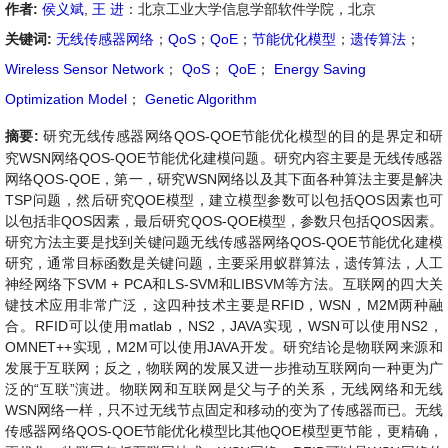
作者:
侯义斌
,
王 进
：北京工业大学信息学部软件学院，北京
关键词:
无线传感器网络
；
QoS
；
QoE
；
节能优化模型
；
遗传算法
；
Wireless Sensor Network
；
QoS
；
QoE
；
Energy Saving
Optimization Model
；
Genetic Algorithm
摘要:
研究无线传感器网络QOS-QOE节能优化模型的目的是界定和研
究WSN网络QOS-QOE节能优化建模问题。研究内容主要是无线传感器
网络QOS-QOE，第一，研究WSN网络以及其下面各种算法主要是解决
TSP问题，然后研究QOE模型，建立模型参数可以包括QOS因素也可
以包括非QOS因素，最后研究QOS-QOE模型，参数只包括QOS因素。
研究方法主要是找到关键问题无线传感器网络QOS-QOE节能优化建模
研究，通常目标函数是关键问题，主要采用蚁群算法，遗传算法，人工
神经网络下SVM + PCA和LS-SVM和LIBSVM等方法。互联网的四大关
键技术应用非常广泛，这四种技术主要是RFID，WSN，M2M两种融
合。RFID可以使用matlab，NS2，JAVA实现，WSN可以使用NS2，
OMNET++实现，M2M可以使用JAVA开发。研究结论是物联网来源和
发展于互联网；反之，物联网的发展又进一步推动互联网向一种更为广
泛的“互联”演进。物联网和互联网是父与子的关系，无线网络和无线
WSN网络一样，只不过无线节点固定和移动的变为了传感器而已。无线
传感器网络QOS-QOE节能优化模型比其他QOE模型更节能，更精确，