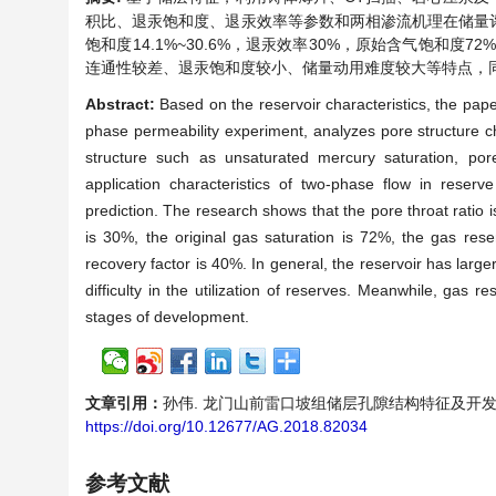
积比、退汞饱和度、退汞效率等参数和两相渗流机理在储量评
饱和度14.1%~30.6%，退汞效率30%，原始含气饱和度
连通性较差、退汞饱和度较小、储量动用难度较大等特点，
Abstract:
Based on the reservoir characteristics, the pap
phase permeability experiment, analyzes pore structure cha
structure such as unsaturated mercury saturation, pore
application characteristics of two-phase flow in reser
prediction. The research shows that the pore throat ratio
is 30%, the original gas saturation is 72%, the gas rese
recovery factor is 40%. In general, the reservoir has larg
difficulty in the utilization of reserves. Meanwhile, gas 
stages of development.
文章引用：
孙伟. 龙门山前雷口坡组储层孔隙结构特征及开发评价意义探讨
https://doi.org/10.12677/AG.2018.82034
参考文献