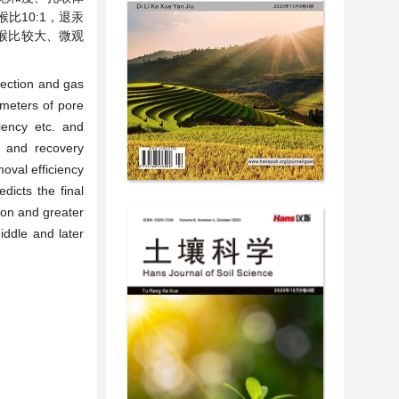
10:1，退汞
孔喉比较大、微观
jection and gas
ameters of pore
iency etc. and
r and recovery
oval efficiency
dicts the final
ion and greater
iddle and later