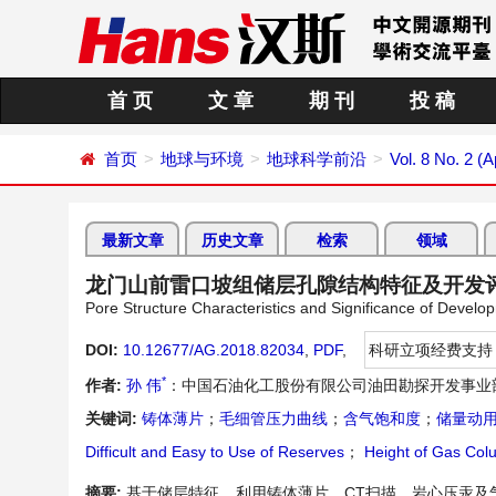
首 页
文 章
期 刊
投 稿
首页
地球与环境
地球科学前沿
Vol. 8 No. 2 (A
最新文章
历史文章
检索
领域
龙门山前雷口坡组储层孔隙结构特征及开发
Pore Structure Characteristics and Significance of Devel
DOI:
10.12677/AG.2018.82034
,
PDF
,
科研立项经费支持
*
作者:
孙 伟
：中国石油化工股份有限公司油田勘探开发事业
关键词:
铸体薄片
；
毛细管压力曲线
；
含气饱和度
；
储量动
Difficult and Easy to Use of Reserves
；
Height of Gas Col
摘要:
基于储层特征，利用铸体薄片、CT扫描、岩心压汞及