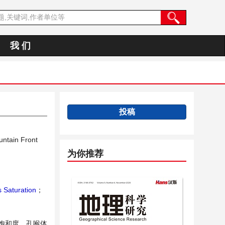
我 们
投稿
untain Front
为你推荐
 Saturation
；
饱和度、孔喉体