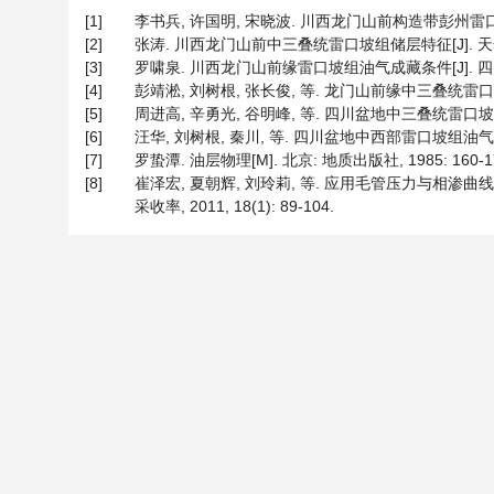
[1]
李书兵, 许国明, 宋晓波. 川西龙门山前构造带彭州雷口坡组大
[2]
张涛. 川西龙门山前中三叠统雷口坡组储层特征[J]. 天然气技术
[3]
罗啸泉. 川西龙门山前缘雷口坡组油气成藏条件[J]. 四川地质学报
[4]
彭靖淞, 刘树根, 张长俊, 等. 龙门山前缘中三叠统雷口坡组储
[5]
周进高, 辛勇光, 谷明峰, 等. 四川盆地中三叠统雷口坡组天然气
[6]
汪华, 刘树根, 秦川, 等. 四川盆地中西部雷口坡组油气地质条
[7]
罗蛰潭. 油层物理[M]. 北京: 地质出版社, 1985: 160-1
[8]
崔泽宏, 夏朝辉, 刘玲莉, 等. 应用毛管压力与相
采收率, 2011, 18(1): 89-104.