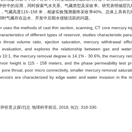
价中的应用，同时探索气水关系、气藏类型及采收率。研究表明储层孔喉比
72%，气藏高度115~158 米，相渗实验预测最终采收率40%。总体上具有
同时气藏存在边水、开发中后期水侵较活跃的问题。
er uses the methods of cast thin section, scanning, CT core mercury in
racteristics of different types of reservoir, studies characteristic par
 throat volume ratio, ejection saturation, mercury withdrawal effic
ve evaluation, and explores the relationship between gas and wate
 is 10:1, the mercury removal degree is 14.1% - 30.6%, the mercury rem
rvoir height is 115 - 158 meters, and the phase permeability test pre
er pore throat, poor micro connectivity, smaller mercury removal saturat
reservoirs are characterized by edge water and water invasion in the m
[J]. 地球科学前沿, 2018, 8(2): 318-330.