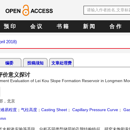
预 印
会 议
书 籍
新 闻
合 作
pril 2018)
编委
投稿须知
文章处理费
评价意义探讨
opment Evaluation of Lei Kou Slope Formation Reservoir in Longmen Mo
部，北京
用难易程度
；
气柱高度
；
Casting Sheet
；
Capillary Pressure Curve
；
Gas
umn
气水相渗实验等手段，分析不同类型储层的孔隙结构特征，研究未饱和汞