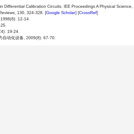
n Differential Calibration Circuits. IEE Proceedings A Physical Scienc
eviews, 130, 324-328. [
Google Scholar
] [
CrossRef
]
8(8): 12-14.
25.
: 19-24.
化设备, 2009(8): 67-70.