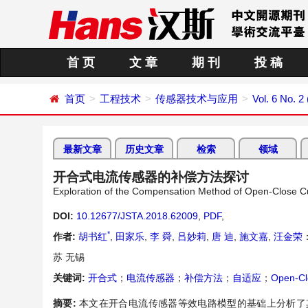
首 页
文 章
期 刊
投 稿
首页
工程技术
传感器技术与应用
Vol. 6 No. 2 
最新文章
历史文章
检索
领域
开合式电流传感器的补偿方法探讨
Exploration of the Compensation Method of Open-Close C
DOI:
10.12677/JSTA.2018.62009
,
PDF
,
*
作者:
胡书红
,
田家乐
,
李 舜
,
吕妙莉
,
唐 迪
,
施文嘉
,
汪金荣
苏 无锡
关键词:
开合式
；
电流传感器
；
补偿方法
；
自适应
；
Open-Cl
摘要:
本文在开合电流传感器等效电路模型的基础上分析了