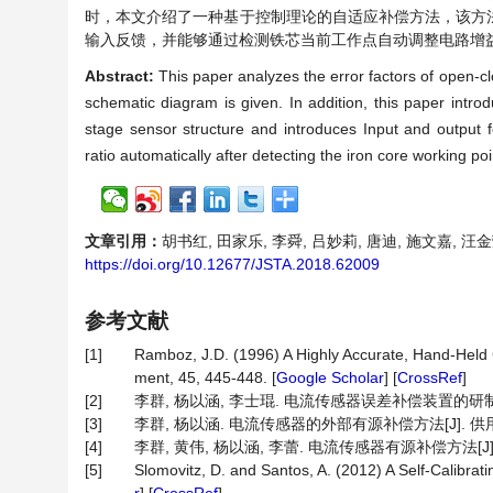
时，本文介绍了一种基于控制理论的自适应补偿方法，该方
输入反馈，并能够通过检测铁芯当前工作点自动调整电路增
Abstract:
This paper analyzes the error factors of open
schematic diagram is given. In addition, this paper int
stage sensor structure and introduces Input and output
ratio automatically after detecting the iron core working po
文章引用：
胡书红, 田家乐, 李舜, 吕妙莉, 唐迪, 施文嘉, 汪金
https://doi.org/10.12677/JSTA.2018.62009
参考文献
[1]
Ramboz, J.D. (1996) A Highly Accurate, Hand-Held
ment, 45, 445-448. [
Google Scholar
] [
CrossRef
]
[2]
李群, 杨以涵, 李士琨. 电流传感器误差补偿装置的研制[J]. 
[3]
李群, 杨以涵. 电流传感器的外部有源补偿方法[J]. 供用电, 1
[4]
李群, 黄伟, 杨以涵, 李蕾. 电流传感器有源补偿方法[J]. 华
[5]
Slomovitz, D. and Santos, A. (2012) A Self-Calibra