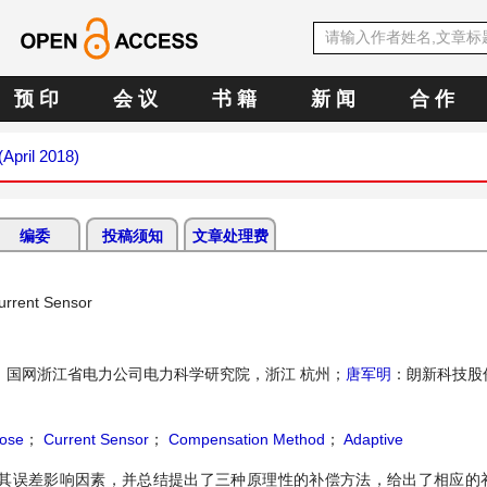
预 印
会 议
书 籍
新 闻
合 作
(April 2018)
编委
投稿须知
文章处理费
urrent Sensor
：国网浙江省电力公司电力科学研究院，浙江 杭州；
唐军明
：朗新科技股
ose
；
Current Sensor
；
Compensation Method
；
Adaptive
其误差影响因素，并总结提出了三种原理性的补偿方法，给出了相应的