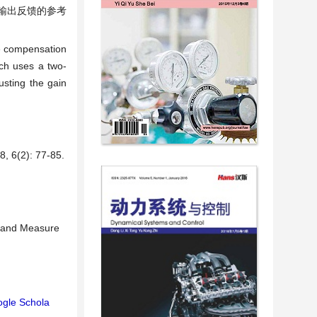
输出反馈的参考
。
he compensation
ich uses a two-
sting the gain
2): 77-85.
n and Measure
gle Schola